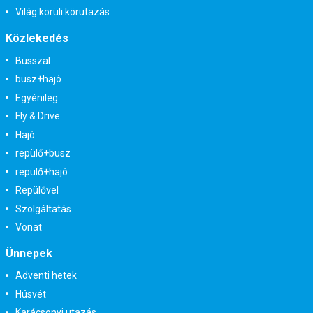
Világ körüli körutazás
Közlekedés
Busszal
busz+hajó
Egyénileg
Fly & Drive
Hajó
repülő+busz
repülő+hajó
Repülővel
Szolgáltatás
Vonat
Ünnepek
Adventi hetek
Húsvét
Karácsonyi utazás