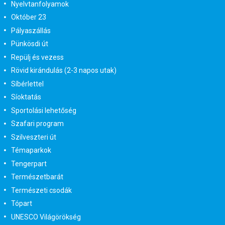
Nyelvtanfolyamok
Október 23
Pályaszállás
Pünkösdi út
Repülj és vezess
Rövid kirándulás (2-3 napos utak)
Síbérlettel
Síoktatás
Sportolási lehetőség
Szafari program
Szilveszteri út
Témaparkok
Tengerpart
Természetbarát
Természeti csodák
Tópart
UNESCO Világörökség