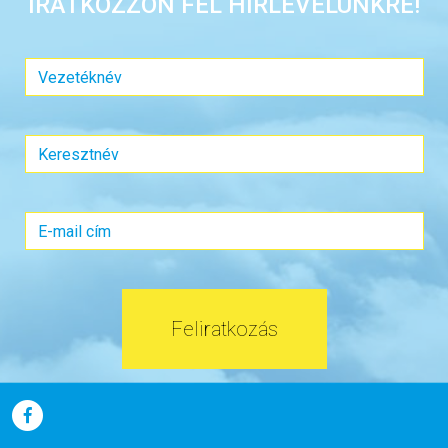
IRATKOZZON FEL HÍRLEVELÜNKRE!
Feliratkozás