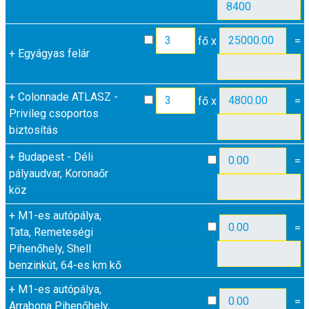
fő x
=
+
Egyágyas felár
+
Colonnade ATLASZ -
fő x
=
Privileg csoportos
biztosítás
+
Budapest - Déli
=
pályaudvar, Koronaőr
köz
+
M1-es autópálya,
=
Tata, Remeteségi
Pihenőhely, Shell
benzinkút, 64-es km kő
+
M1-es autópálya,
=
Arrabona Pihenőhely,