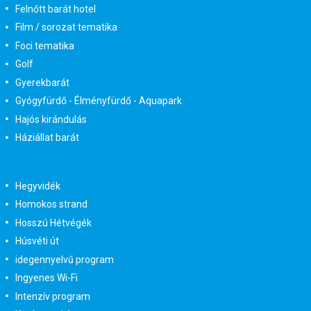
Felnőtt barát hotel
Film / sorozat tematika
Foci tematika
Golf
Gyerekbarát
Gyógyfürdő - Élményfürdő - Aquapark
Hajós kirándulás
Háziállat barát
Hegyvidék
Homokos strand
Hosszú Hétvégék
Húsvéti út
idegennyelvű program
Ingyenes Wi-Fi
Intenzív program