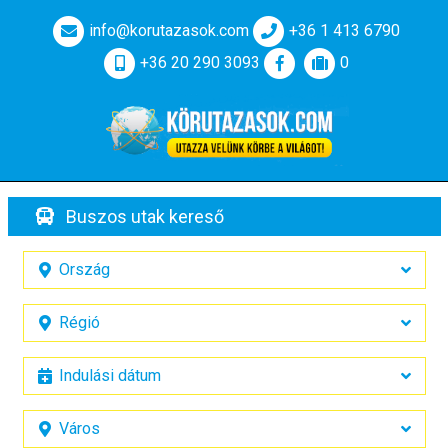
info@korutazasok.com
+36 1 413 6790
+36 20 290 3093
0
Buszos utak kereső