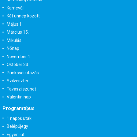
Karnevál
Két ünnep között
Május 1.
Március 15.
Mikulás
Nőnap
November 1.
Október 23.
Pünkösdi utazás
Szilveszter
Tavaszi szünet
Valentin nap
Programtípus
1 napos utak
Belépőjegy
Egyéni út