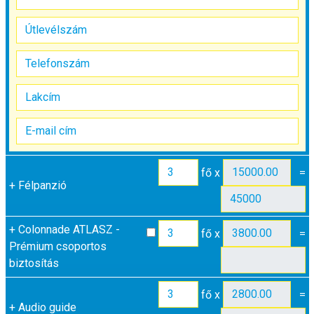
fő x
=
+
Félpanzió
+
Colonnade ATLASZ -
fő x
=
Prémium csoportos
biztosítás
fő x
=
+
Audio guide