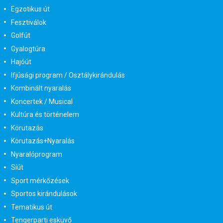
Egzotikus út
Fesztiválok
Golfút
Gyalogtúra
Hajóút
Ifjúsági program / Osztálykirándulás
Kombinált nyaralás
Koncertek / Musical
Kultúra és történelem
Körutazás
Körutazás+Nyaralás
Nyaralóprogram
Síút
Sport mérkőzések
Sportos kirándulások
Tematikus út
Tengerparti esküvő