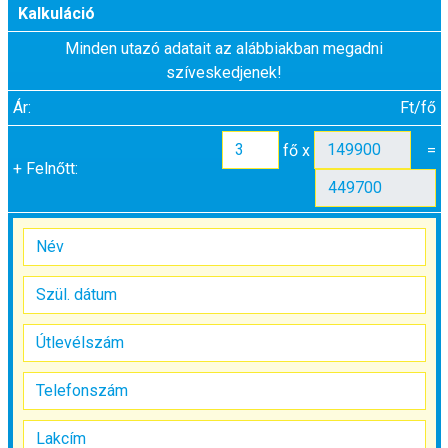
Kalkuláció
Minden utazó adatait az alábbiakban megadni
szíveskedjenek!
Ár:
Ft/fő
fő x
=
+
Felnőtt: