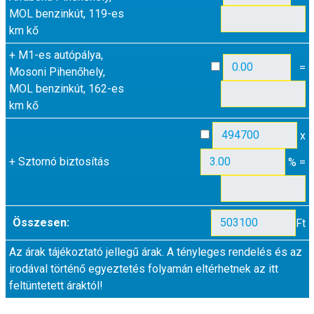
MOL benzinkút, 119-es
km kő
+
M1-es autópálya,
=
Mosoni Pihenőhely,
MOL benzinkút, 162-es
km kő
x
+
Sztornó biztosítás
% =
Összesen:
Ft
Az árak tájékoztató jellegű árak. A tényleges rendelés és az
irodával történő egyeztetés folyamán eltérhetnek az itt
feltüntetett áraktól!