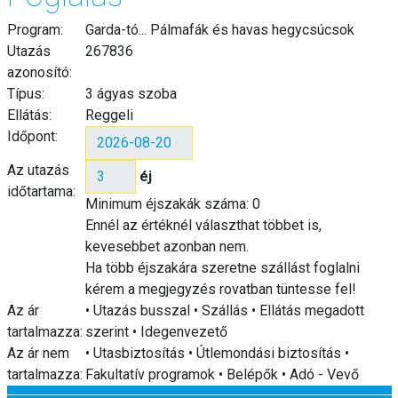
Program:
Garda-tó... Pálmafák és havas hegycsúcsok
Utazás
267836
azonosító:
Típus:
3 ágyas szoba
Ellátás:
Reggeli
Időpont:
Az utazás
éj
időtartama:
Minimum éjszakák száma: 0
Ennél az értéknél választhat többet is,
kevesebbet azonban nem.
Ha több éjszakára szeretne szállást foglalni
kérem a megjegyzés rovatban tüntesse fel!
Az ár
• Utazás busszal • Szállás • Ellátás megadott
tartalmazza:
szerint • Idegenvezető
Az ár nem
• Utasbiztosítás • Útlemondási biztosítás •
tartalmazza:
Fakultatív programok • Belépők • Adó - Vevő