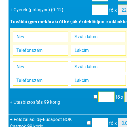
+
Gyerek (pótágyon) (0-12):
fő x
További gyermekárakról kérjük érdeklődjön irodáinkb
fő x
+
Utasbiztosítás 99 korig
+
Felszállási díj-Budapest BOK
fő x
Csarnok 99 korig