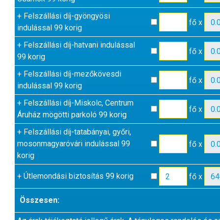
+
Felszállási díj-gyöngyösi
fő x
indulással 99 korig
+
Felszállási díj-hatvani indulással
fő x
99 korig
+
Felszállási díj-mezőkövesdi
fő x
indulással 99 korig
+
Felszállási díj-Miskolc, Centrum
fő x
Áruház mögötti parkoló 99 korig
+
Felszállási díj-tatabányai, győri,
mosonmagyaróvári indulással 99
fő x
korig
+
Útlemondási biztosítás 99 korig
fő x
Összesen: