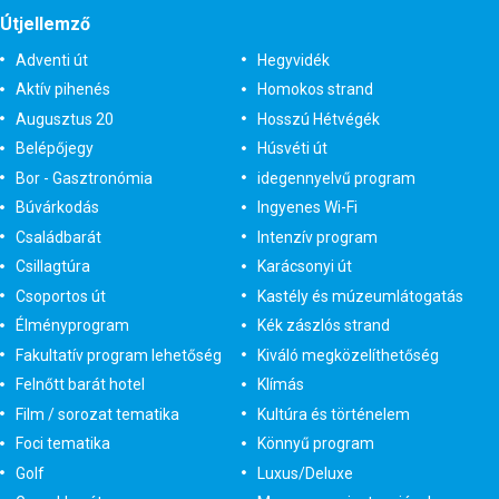
Útjellemző
Adventi út
Hegyvidék
Aktív pihenés
Homokos strand
Augusztus 20
Hosszú Hétvégék
Belépőjegy
Húsvéti út
Bor - Gasztronómia
idegennyelvű program
Búvárkodás
Ingyenes Wi-Fi
Családbarát
Intenzív program
Csillagtúra
Karácsonyi út
Csoportos út
Kastély és múzeumlátogatás
Élményprogram
Kék zászlós strand
Fakultatív program lehetőség
Kiváló megközelíthetőség
Felnőtt barát hotel
Klímás
Film / sorozat tematika
Kultúra és történelem
Foci tematika
Könnyű program
Golf
Luxus/Deluxe