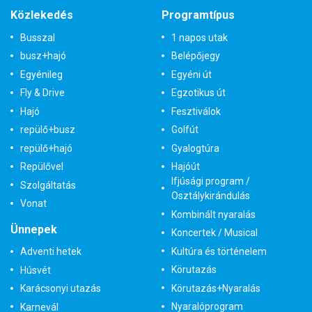
Közlekedés
Programtípus
Busszal
1 napos utak
busz+hajó
Belépőjegy
Egyénileg
Egyéni út
Fly & Drive
Egzotikus út
Hajó
Fesztiválok
repülő+busz
Golfút
repülő+hajó
Gyalogtúra
Repülővel
Hajóút
Ifjúsági program /
Szolgáltatás
Osztálykirándulás
Vonat
Kombinált nyaralás
Ünnepek
Koncertek / Musical
Kultúra és történelem
Adventi hetek
Körutazás
Húsvét
Körutazás+Nyaralás
Karácsonyi utazás
Nyaralóprogram
Karnevál