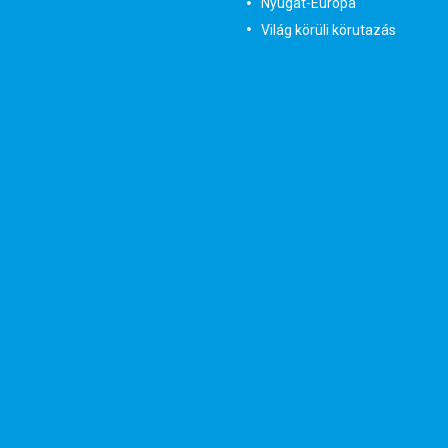
Nyugat-Európa
Világ körüli körutazás