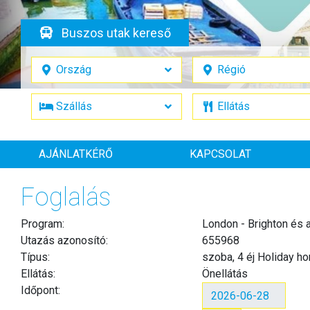
Buszos utak kereső
AJÁNLATKÉRŐ
KAPCSOLAT
Foglalás
Program:
London - Brighton és a
Utazás azonosító:
655968
Típus:
szoba, 4 éj Holiday h
Ellátás:
Önellátás
Időpont: