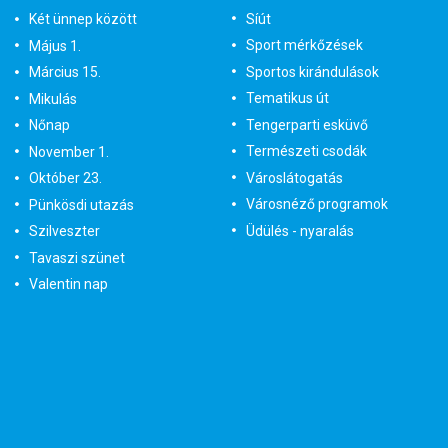
Síút
Két ünnep között
Sport mérkőzések
Május 1.
Sportos kirándulások
Március 15.
Tematikus út
Mikulás
Tengerparti esküvő
Nőnap
Természeti csodák
November 1.
Városlátogatás
Október 23.
Városnéző programok
Pünkösdi utazás
Üdülés - nyaralás
Szilveszter
Tavaszi szünet
Valentin nap