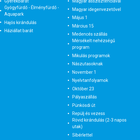
Gyerekbarát
Magyar asszisztenciával
Gyógyfürdő - Élményfürdő -
Magyar idegenvezetővel
Aquapark
Május 1
Hajós kirándulás
Március 15
Háziállat barát
Medencés szállás
Mérsékelt nehézségű
program
Mikulás programok
Nászutasoknak
November 1
Nyelvtanfolyamok
Október 23
Pályaszállás
Pünkösdi út
Repülj és vezess
Rövid kirándulás (2-3 napos
utak)
Síbérlettel