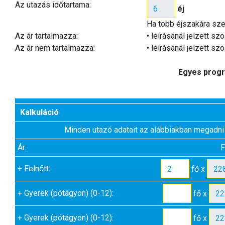
Az utazás időtartama:
éj
Ha több éjszakára sze
Az ár tartalmazza:
• leírásánál jelzett sz
Az ár nem tartalmazza:
• leírásánál jelzett sz
Egyes progr
Kalkuláció
Minden utazó adatait az alábbiakban megadni
Ár:
F
+
Felnőtt:
fő x
+
Gyerek (pótágyon) (0-12):
fő x
+
Gyerek (pótágyon) (0-12):
fő x