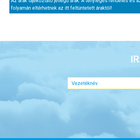
Az árak tájékoztató jellegű árak. A tényleges rendelés és a
folyamán eltérhetnek az itt feltüntetett áraktól!
I