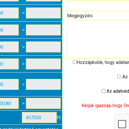
=
Megjegyzés:
=
=
Hozzájárulok, hogy adata
=
Az
=
Az
adatvéd
=
Kérjük igazolja, hogy Ön
Ft