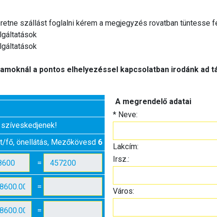
retne szállást foglalni kérem a megjegyzés rovatban tüntesse fe
olgáltatások
olgáltatások
amoknál a pontos elhelyezéssel kapcsolatban irodánk ad tá
A megrendelő adatai
*
Neve:
 szíveskedjenek!
t/fő, önellátás, Mezőkövesd
6
Lakcím:
Irsz.:
=
=
Város:
=