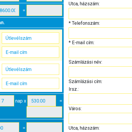
Utca, házszám:
=
an.
*
Telefonszám:
*
E-mail cím:
Számlázási név:
Számlázási cím:
Irsz.:
nap x
=
Város:
=
Utca, házszám: