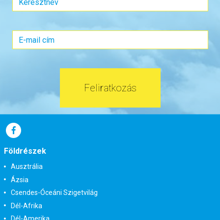
Feliratkozás
Földrészek
Ausztrália
Ázsia
Csendes-Óceáni Szigetvilág
Dél-Afrika
Dél-Amerika