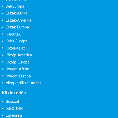
Dél-Európa
Észak-Afrika
Észak-Amerika
Észak-Európa
Hajóutak
Kelet-Európa
Közel-Kelet
Közép-Amerika
Közép-Európa
Nyugat-Afrika
Nyugat-Európa
Világ körüli körutazás
Közlekedés
Busszal
busz+hajó
Egyénileg