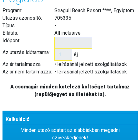
Program:
Seagull Beach Resort ****, Egyiptom
Utazás azonosító:
705335
Típus:
-
Ellátás:
All inclusive
Időpont:
Az utazás időtartama:
éj
Az ár tartalmazza:
• leírásánál jelzett szolgáltatások
Az ár nem tartalmazza:
• leírásánál jelzett szolgáltatások
A csomagár minden kötelező költséget tartalmaz
(repülőjegyet és illetéket is).
Kalkuláció
Minden utazó adatait az alábbiakban megadni
szíveskedjenek!