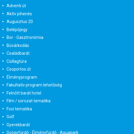
Adventi út
Aktív pihenés
Augusztus 20
Belépőjegy
Bor - Gasztronómia
Búvárkodás
Családbarát
Csillagtúra
Csoportos út
Élményprogram
Fakultatív program lehetőség
Felnőtt barát hotel
Film / sorozat tematika
Foci tematika
Golf
Gyerekbarát
Gyógyfürdő - Élményfürdő - Aquapark