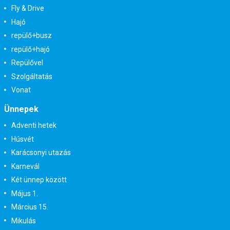
Fly & Drive
Hajó
repülő+busz
repülő+hajó
Repülővel
Szolgáltatás
Vonat
Ünnepek
Adventi hetek
Húsvét
Karácsonyi utazás
Karnevál
Két ünnep között
Május 1.
Március 15.
Mikulás