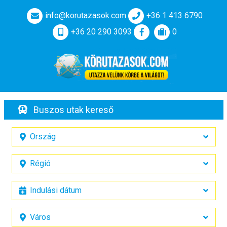
info@korutazasok.com
+36 1 413 6790
+36 20 290 3093
0
Buszos utak kereső