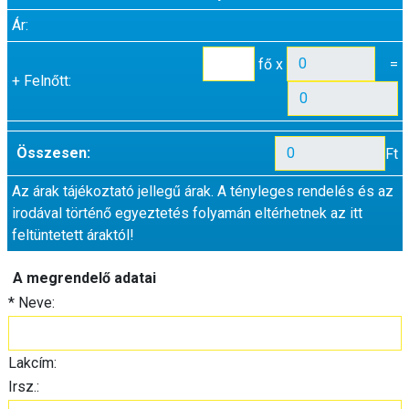
Ár:
fő x
=
+
Felnőtt:
Összesen:
Ft
Az árak tájékoztató jellegű árak. A tényleges rendelés és az
irodával történő egyeztetés folyamán eltérhetnek az itt
feltüntetett áraktól!
A megrendelő adatai
*
Neve:
Lakcím:
Irsz.: