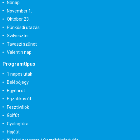
Nőnap
November 1.
Október 23.
Pünkösdi utazás
Szilveszter
Tavaszi szünet
Valentin nap
Programtípus
1 napos utak
Belépőjegy
Egyéni út
Egzotikus út
Fesztiválok
Golfút
Gyalogtúra
Hajóút