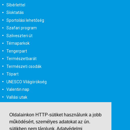
Síbérlettel
Síoktatás
Sportolási lehetőség
Szafari program
Szilveszteri út
Témaparkok
Tengerpart
Természetbarát
Természeti csodák
Tópart
UNESCO Világörökség
Valentin nap
Vallási utak
Városlátogatás
Városlátogatás egyénileg
Oldalainkon HTTP-sütiket használunk a jobb
Velencei karnevál
működésért, személyes adatokat az ún.
Vidéki felszállással
sütikben nem tárolunk.
Adatvédelmi