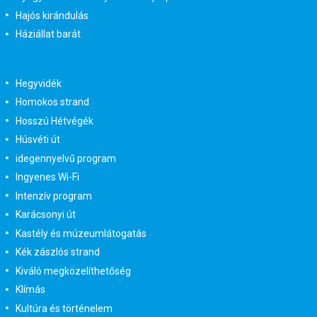
Hajós kirándulás
Háziállat barát
Hegyvidék
Homokos strand
Hosszú Hétvégék
Húsvéti út
idegennyelvű program
Ingyenes Wi-Fi
Intenzív program
Karácsonyi út
Kastély és múzeumlátogatás
Kék zászlós strand
Kiváló megközelíthetőség
Klímás
Kultúra és történelem