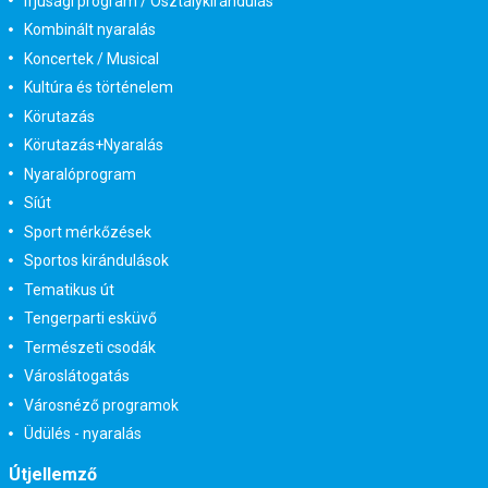
Ifjúsági program / Osztálykirándulás
Kombinált nyaralás
Koncertek / Musical
Kultúra és történelem
Körutazás
Körutazás+Nyaralás
Nyaralóprogram
Síút
Sport mérkőzések
Sportos kirándulások
Tematikus út
Tengerparti esküvő
Természeti csodák
Városlátogatás
Városnéző programok
Üdülés - nyaralás
Útjellemző