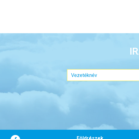
I
Földrészek