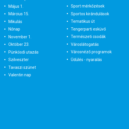
Sport mérkőzések
Május 1.
Sportos kirándulások
Március 15.
Tematikus út
Mikulás
Tengerparti esküvő
Nőnap
Természeti csodák
November 1.
Városlátogatás
Október 23.
Városnéző programok
Pünkösdi utazás
Üdülés - nyaralás
Szilveszter
Tavaszi szünet
Valentin nap