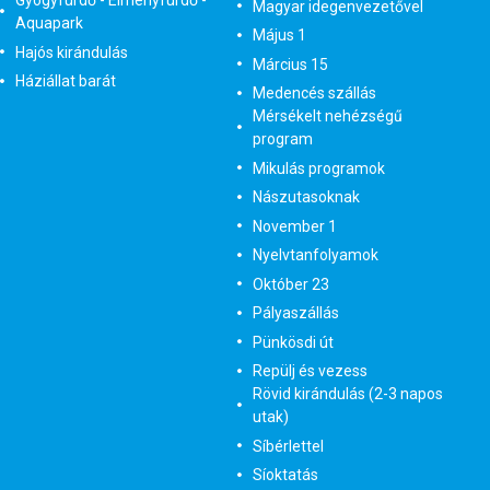
Gyógyfürdő - Élményfürdő -
Magyar idegenvezetővel
Aquapark
Május 1
Hajós kirándulás
Március 15
Háziállat barát
Medencés szállás
Mérsékelt nehézségű
program
Mikulás programok
Nászutasoknak
November 1
Nyelvtanfolyamok
Október 23
Pályaszállás
Pünkösdi út
Repülj és vezess
Rövid kirándulás (2-3 napos
utak)
Síbérlettel
Síoktatás