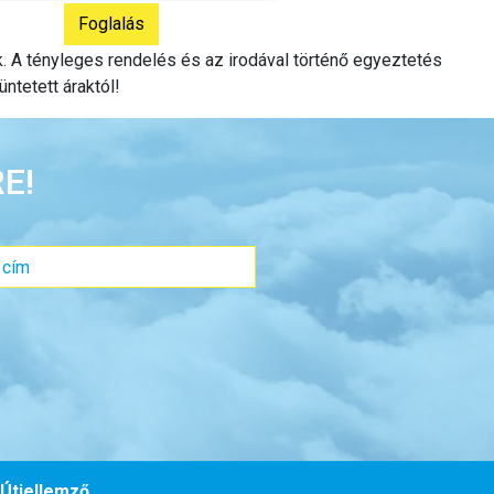
ak. A tényleges rendelés és az irodával történő egyeztetés
üntetett áraktól!
E!
Útjellemző