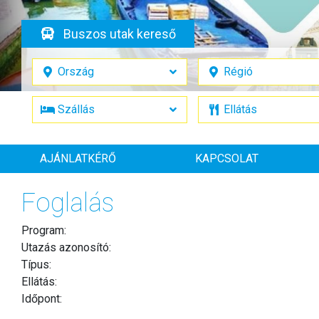
Buszos utak kereső
AJÁNLATKÉRŐ
KAPCSOLAT
Foglalás
Program:
Utazás azonosító:
Típus:
Ellátás:
Időpont: