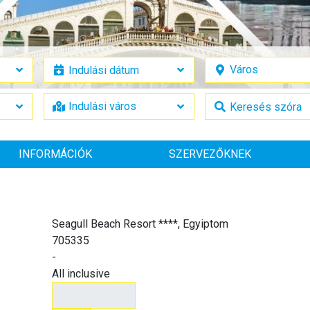
INFORMÁCIÓK
SZERVEZŐKNEK
Seagull Beach Resort ****, Egyiptom
705335
-
All inclusive