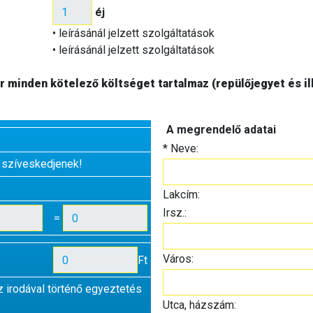
éj
• leírásánál jelzett szolgáltatások
• leírásánál jelzett szolgáltatások
 minden kötelező költséget tartalmaz (repülőjegyet és ill
A megrendelő adatai
*
Neve:
 szíveskedjenek!
Lakcím:
Irsz.:
=
Város:
Ft
z irodával történő egyeztetés
Utca, házszám: