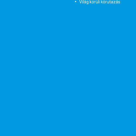
Világ körüli körutazás