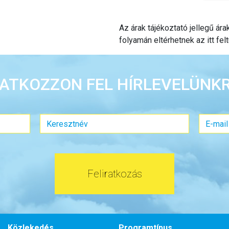
Az árak tájékoztató jellegű ár
folyamán eltérhetnek az itt felt
RATKOZZON FEL HÍRLEVELÜNKR
Feliratkozás
Közlekedés
Programtípus