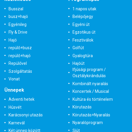
Busszal
1 napos utak
busz+hajó
Belépőjegy
Egyénileg
Egyéni út
Fly & Drive
Egzotikus út
Hajó
Fesztiválok
repülő+busz
Golfút
repülő+hajó
Gyalogtúra
Repülővel
Hajóút
Ifjúsági program /
Szolgáltatás
Osztálykirándulás
Vonat
Kombinált nyaralás
Ünnepek
Koncertek / Musical
Kultúra és történelem
Adventi hetek
Körutazás
Húsvét
Körutazás+Nyaralás
Karácsonyi utazás
Nyaralóprogram
Karnevál
Síút
Két ünnep között