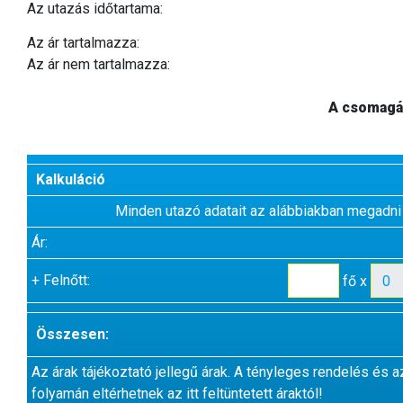
Az utazás időtartama:
Az ár tartalmazza:
Az ár nem tartalmazza:
A csomagár
Kalkuláció
Minden utazó adatait az alábbiakban megadni
Ár:
+
Felnőtt:
fő x
Összesen:
Az árak tájékoztató jellegű árak. A tényleges rendelés és a
folyamán eltérhetnek az itt feltüntetett áraktól!