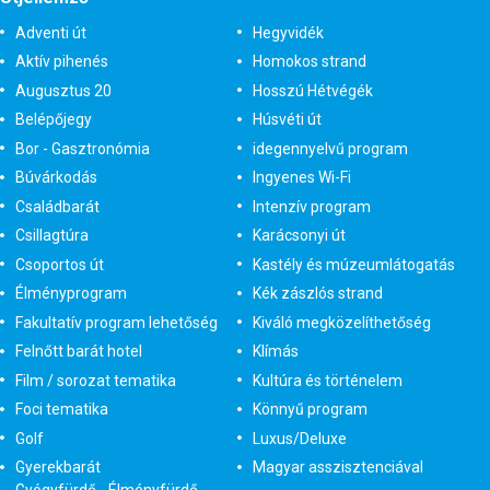
Adventi út
Hegyvidék
Aktív pihenés
Homokos strand
Augusztus 20
Hosszú Hétvégék
Belépőjegy
Húsvéti út
Bor - Gasztronómia
idegennyelvű program
Búvárkodás
Ingyenes Wi-Fi
Családbarát
Intenzív program
Csillagtúra
Karácsonyi út
Csoportos út
Kastély és múzeumlátogatás
Élményprogram
Kék zászlós strand
Fakultatív program lehetőség
Kiváló megközelíthetőség
Felnőtt barát hotel
Klímás
Film / sorozat tematika
Kultúra és történelem
Foci tematika
Könnyű program
Golf
Luxus/Deluxe
Gyerekbarát
Magyar asszisztenciával