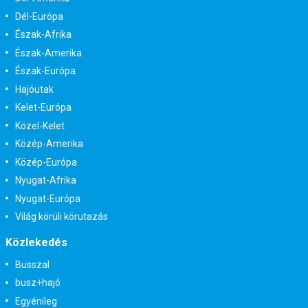
Dél-Európa
Észak-Afrika
Észak-Amerika
Észak-Európa
Hajóutak
Kelet-Európa
Közel-Kelet
Közép-Amerika
Közép-Európa
Nyugat-Afrika
Nyugat-Európa
Világ körüli körutazás
Közlekedés
Busszal
busz+hajó
Egyénileg