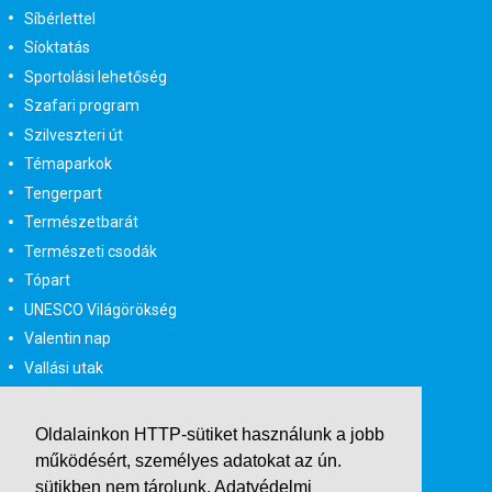
Síbérlettel
Síoktatás
Sportolási lehetőség
Szafari program
Szilveszteri út
Témaparkok
Tengerpart
Természetbarát
Természeti csodák
Tópart
UNESCO Világörökség
Valentin nap
Vallási utak
Városlátogatás
Városlátogatás egyénileg
Oldalainkon HTTP-sütiket használunk a jobb
Velencei karnevál
működésért, személyes adatokat az ún.
Vidéki felszállással
sütikben nem tárolunk.
Adatvédelmi