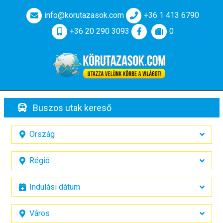
info@korutazasok.com
+36 1 413 6790
+36 20 290 3093
0
Buszos utak kereső