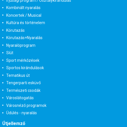
Ifjúsági program / Osztálykirándulás
Kombinált nyaralás
Koncertek / Musical
Kultúra és történelem
Körutazás
Körutazás+Nyaralás
Nyaralóprogram
Síút
Sport mérkőzések
Sportos kirándulások
Tematikus út
Tengerparti esküvő
Természeti csodák
Városlátogatás
Városnéző programok
Üdülés - nyaralás
Útjellemző