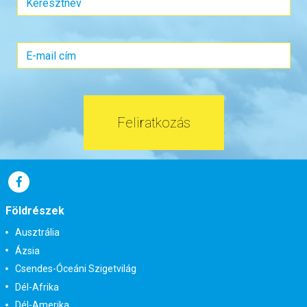
Feliratkozás
Földrészek
Ausztrália
Ázsia
Csendes-Óceáni Szigetvilág
Dél-Afrika
Dél-Amerika