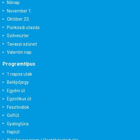
Nőnap
November 1.
Október 23.
Pünkösdi utazás
Szilveszter
Tavaszi szünet
Valentin nap
Programtípus
1 napos utak
Belépőjegy
Egyéni út
Egzotikus út
Fesztiválok
Golfút
Gyalogtúra
Hajóút