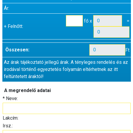
Ár:
fő x
=
+
Felnőtt:
Összesen:
Ft
Az árak tájékoztató jellegű árak. A tényleges rendelés és az
irodával történő egyeztetés folyamán eltérhetnek az itt
feltüntetett áraktól!
A megrendelő adatai
*
Neve:
Lakcím:
Irsz.: