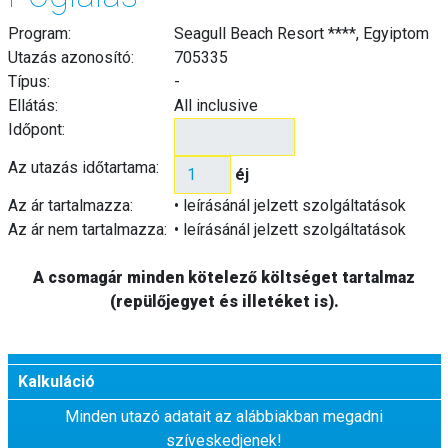
Program:
Seagull Beach Resort ****, Egyiptom
Utazás azonosító:
705335
Típus:
-
Ellátás:
All inclusive
Időpont:
Az utazás időtartama:
éj
Az ár tartalmazza:
• leírásánál jelzett szolgáltatások
Az ár nem tartalmazza:
• leírásánál jelzett szolgáltatások
A csomagár minden kötelező költséget tartalmaz
(repülőjegyet és illetéket is).
Kalkuláció
Minden utazó adatait az alábbiakban megadni
szíveskedjenek!