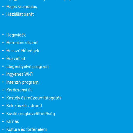
Hajós kirándulás
Háziállat barát
Hegyvidék
Homokos strand
Hosszú Hétvégék
Húsvéti út
idegennyelvű program
Ingyenes Wi-Fi
Intenzív program
Karácsonyi út
Kastély és múzeumlátogatás
Kék zászlós strand
Kiváló megközelíthetőség
Klímás
Kultúra és történelem