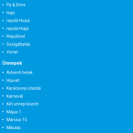
Fly & Drive
Hajó
repülő+busz
repülő+hajó
Repülővel
Szolgáltatás
Vonat
Ünnepek
Adventi hetek
Húsvét
Karácsonyi utazás
Karnevál
Két ünnep között
Május 1.
Március 15.
Mikulás