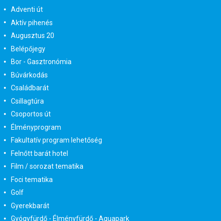
Adventi út
Aktív pihenés
Augusztus 20
Belépőjegy
Bor - Gasztronómia
Búvárkodás
Családbarát
Csillagtúra
Csoportos út
Élményprogram
Fakultatív program lehetőség
Felnőtt barát hotel
Film / sorozat tematika
Foci tematika
Golf
Gyerekbarát
Gyógyfürdő - Élményfürdő - Aquapark