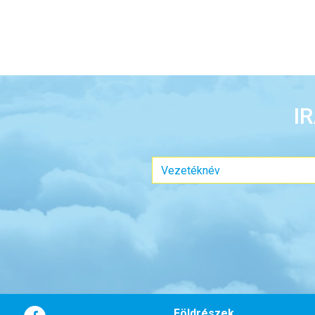
I
Földrészek