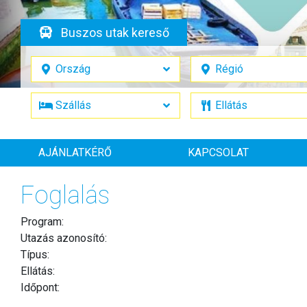
Buszos utak kereső
AJÁNLATKÉRŐ
KAPCSOLAT
Foglalás
Program:
Utazás azonosító:
Típus:
Ellátás:
Időpont: