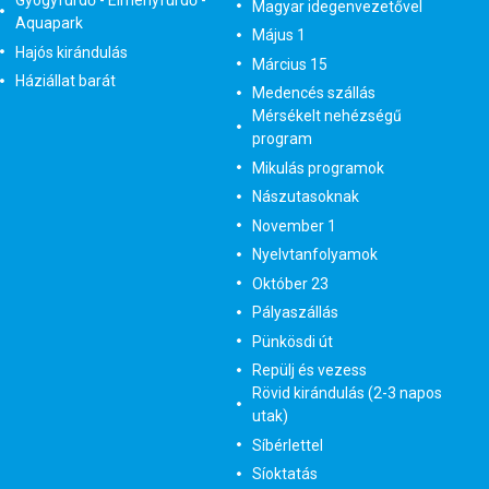
Gyógyfürdő - Élményfürdő -
Magyar idegenvezetővel
Aquapark
Május 1
Hajós kirándulás
Március 15
Háziállat barát
Medencés szállás
Mérsékelt nehézségű
program
Mikulás programok
Nászutasoknak
November 1
Nyelvtanfolyamok
Október 23
Pályaszállás
Pünkösdi út
Repülj és vezess
Rövid kirándulás (2-3 napos
utak)
Síbérlettel
Síoktatás