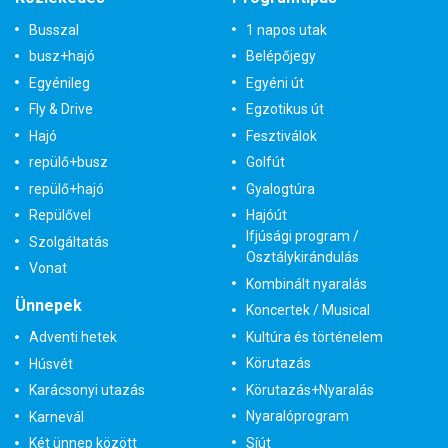
Busszal
1 napos utak
busz+hajó
Belépőjegy
Egyénileg
Egyéni út
Fly & Drive
Egzotikus út
Hajó
Fesztiválok
repülő+busz
Golfút
repülő+hajó
Gyalogtúra
Repülővel
Hajóút
Ifjúsági program /
Szolgáltatás
Osztálykirándulás
Vonat
Kombinált nyaralás
Ünnepek
Koncertek / Musical
Kultúra és történelem
Adventi hetek
Körutazás
Húsvét
Körutazás+Nyaralás
Karácsonyi utazás
Nyaralóprogram
Karnevál
Síút
Két ünnep között