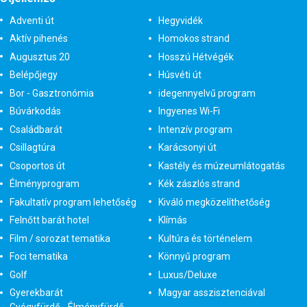
Adventi út
Hegyvidék
Aktív pihenés
Homokos strand
Augusztus 20
Hosszú Hétvégék
Belépőjegy
Húsvéti út
Bor - Gasztronómia
idegennyelvű program
Búvárkodás
Ingyenes Wi-Fi
Családbarát
Intenzív program
Csillagtúra
Karácsonyi út
Csoportos út
Kastély és múzeumlátogatás
Élményprogram
Kék zászlós strand
Fakultatív program lehetőség
Kiváló megközelíthetőség
Felnőtt barát hotel
Klímás
Film / sorozat tematika
Kultúra és történelem
Foci tematika
Könnyű program
Golf
Luxus/Deluxe
Gyerekbarát
Magyar asszisztenciával