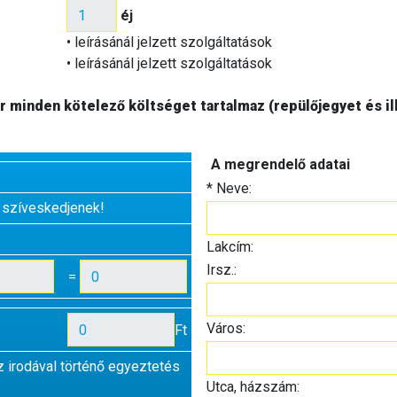
éj
• leírásánál jelzett szolgáltatások
• leírásánál jelzett szolgáltatások
 minden kötelező költséget tartalmaz (repülőjegyet és ill
A megrendelő adatai
*
Neve:
 szíveskedjenek!
Lakcím:
Irsz.:
=
Város:
Ft
z irodával történő egyeztetés
Utca, házszám: