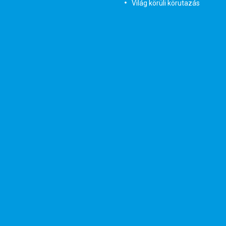
Világ körüli körutazás