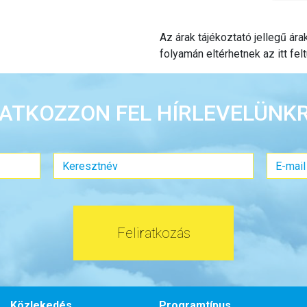
Az árak tájékoztató jellegű ár
folyamán eltérhetnek az itt felt
RATKOZZON FEL HÍRLEVELÜNKR
Feliratkozás
Közlekedés
Programtípus