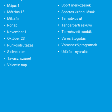
Sport mérkőzések
Május 1.
Sportos kirándulások
Március 15.
Tematikus út
Mikulás
Tengerparti esküvő
Nőnap
Természeti csodák
November 1.
Városlátogatás
Október 23.
Városnéző programok
Pünkösdi utazás
Üdülés - nyaralás
Szilveszter
Tavaszi szünet
Valentin nap