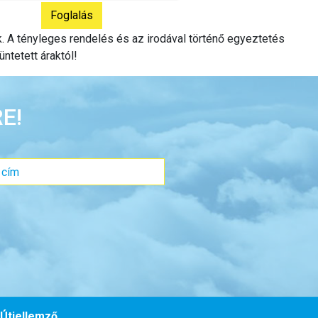
ak. A tényleges rendelés és az irodával történő egyeztetés
üntetett áraktól!
E!
Útjellemző