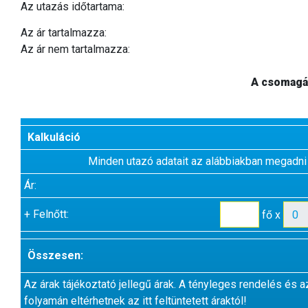
Az utazás időtartama:
Az ár tartalmazza:
Az ár nem tartalmazza:
A csomagár
Kalkuláció
Minden utazó adatait az alábbiakban megadni
Ár:
+
Felnőtt:
fő x
Összesen:
Az árak tájékoztató jellegű árak. A tényleges rendelés és a
folyamán eltérhetnek az itt feltüntetett áraktól!