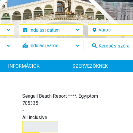
INFORMÁCIÓK
SZERVEZŐKNEK
Seagull Beach Resort ****, Egyiptom
705335
-
All inclusive