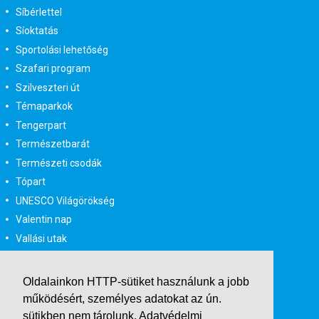
Síbérlettel
Síoktatás
Sportolási lehetőség
Szafari program
Szilveszteri út
Témaparkok
Tengerpart
Természetbarát
Természeti csodák
Tópart
UNESCO Világörökség
Valentin nap
Vallási utak
Városlátogatás
Városlátogatás egyénileg
Oldalainkon HTTP-sütiket használunk a jobb
Velencei karnevál
működésért, személyes adatokat az ún.
Vidéki felszállással
sütikben nem tárolunk.
Adatvédelmi