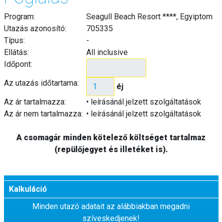
Program:
Seagull Beach Resort ****, Egyiptom
Utazás azonosító:
705335
Típus:
-
Ellátás:
All inclusive
Időpont:
Az utazás időtartama:
éj
Az ár tartalmazza:
• leírásánál jelzett szolgáltatások
Az ár nem tartalmazza:
• leírásánál jelzett szolgáltatások
A csomagár minden kötelező költséget tartalmaz
(repülőjegyet és illetéket is).
Kalkuláció
Minden utazó adatait az alábbiakban megadni
szíveskedjenek!