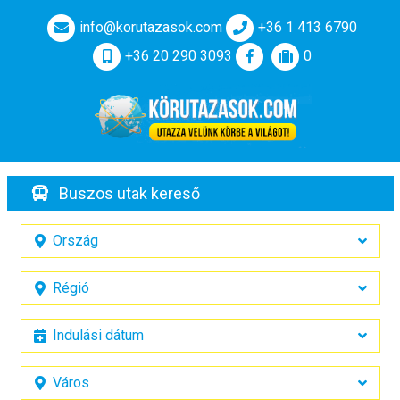
info@korutazasok.com
+36 1 413 6790
+36 20 290 3093
0
Buszos utak kereső