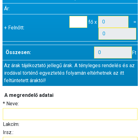
Ár:
fő x
=
+
Felnőtt:
Összesen:
Ft
Az árak tájékoztató jellegű árak. A tényleges rendelés és az
irodával történő egyeztetés folyamán eltérhetnek az itt
feltüntetett áraktól!
A megrendelő adatai
*
Neve:
Lakcím:
Irsz.: