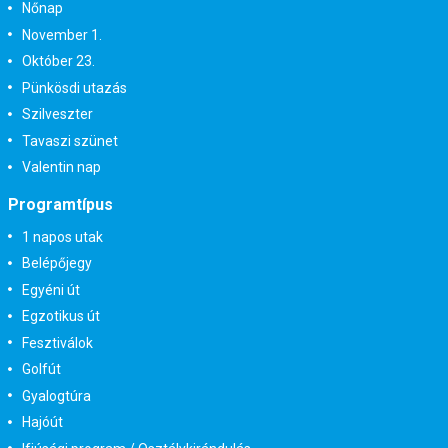
Nőnap
November 1.
Október 23.
Pünkösdi utazás
Szilveszter
Tavaszi szünet
Valentin nap
Programtípus
1 napos utak
Belépőjegy
Egyéni út
Egzotikus út
Fesztiválok
Golfút
Gyalogtúra
Hajóút