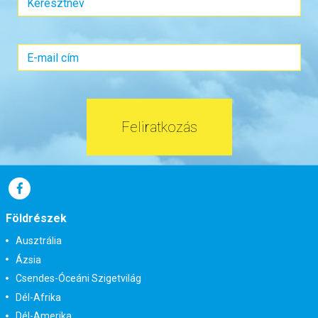
Feliratkozás
Földrészek
Ausztrália
Ázsia
Csendes-Óceáni Szigetvilág
Dél-Afrika
Dél-Amerika