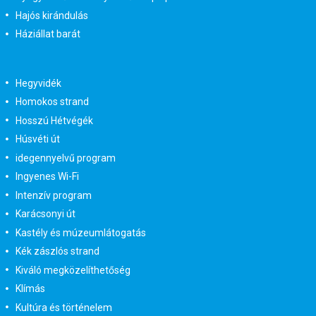
Hajós kirándulás
Háziállat barát
Hegyvidék
Homokos strand
Hosszú Hétvégék
Húsvéti út
idegennyelvű program
Ingyenes Wi-Fi
Intenzív program
Karácsonyi út
Kastély és múzeumlátogatás
Kék zászlós strand
Kiváló megközelíthetőség
Klímás
Kultúra és történelem