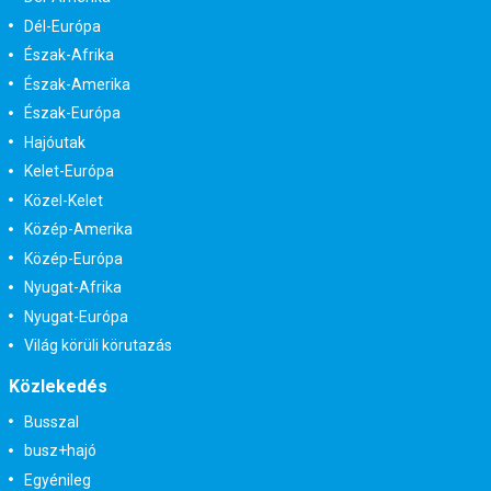
Dél-Európa
Észak-Afrika
Észak-Amerika
Észak-Európa
Hajóutak
Kelet-Európa
Közel-Kelet
Közép-Amerika
Közép-Európa
Nyugat-Afrika
Nyugat-Európa
Világ körüli körutazás
Közlekedés
Busszal
busz+hajó
Egyénileg