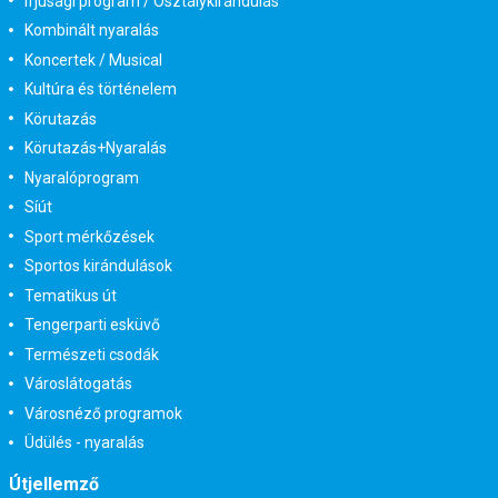
Ifjúsági program / Osztálykirándulás
Kombinált nyaralás
Koncertek / Musical
Kultúra és történelem
Körutazás
Körutazás+Nyaralás
Nyaralóprogram
Síút
Sport mérkőzések
Sportos kirándulások
Tematikus út
Tengerparti esküvő
Természeti csodák
Városlátogatás
Városnéző programok
Üdülés - nyaralás
Útjellemző