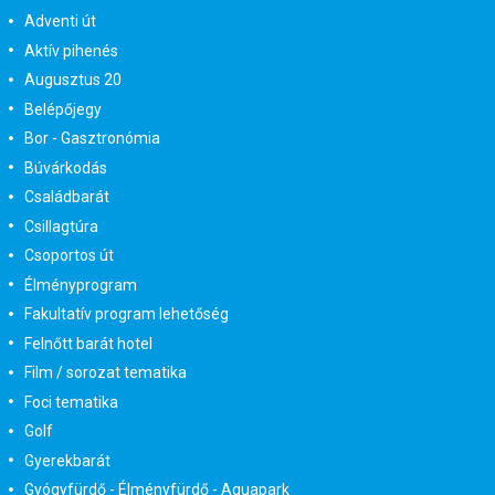
Adventi út
Aktív pihenés
Augusztus 20
Belépőjegy
Bor - Gasztronómia
Búvárkodás
Családbarát
Csillagtúra
Csoportos út
Élményprogram
Fakultatív program lehetőség
Felnőtt barát hotel
Film / sorozat tematika
Foci tematika
Golf
Gyerekbarát
Gyógyfürdő - Élményfürdő - Aquapark