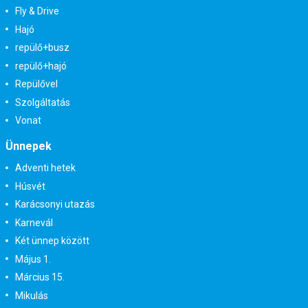
Fly & Drive
Hajó
repülő+busz
repülő+hajó
Repülővel
Szolgáltatás
Vonat
Ünnepek
Adventi hetek
Húsvét
Karácsonyi utazás
Karnevál
Két ünnep között
Május 1.
Március 15.
Mikulás