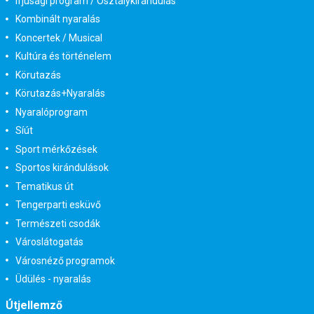
Ifjúsági program / Osztálykirándulás
Kombinált nyaralás
Koncertek / Musical
Kultúra és történelem
Körutazás
Körutazás+Nyaralás
Nyaralóprogram
Síút
Sport mérkőzések
Sportos kirándulások
Tematikus út
Tengerparti esküvő
Természeti csodák
Városlátogatás
Városnéző programok
Üdülés - nyaralás
Útjellemző