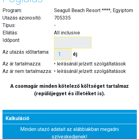
Program:
Seagull Beach Resort ****, Egyiptom
Utazás azonosító:
705335
Típus:
-
Ellátás:
All inclusive
Időpont:
Az utazás időtartama:
éj
Az ár tartalmazza:
• leírásánál jelzett szolgáltatások
Az ár nem tartalmazza:
• leírásánál jelzett szolgáltatások
A csomagár minden kötelező költséget tartalmaz
(repülőjegyet és illetéket is).
Kalkuláció
Minden utazó adatait az alábbiakban megadni
szíveskedjenek!