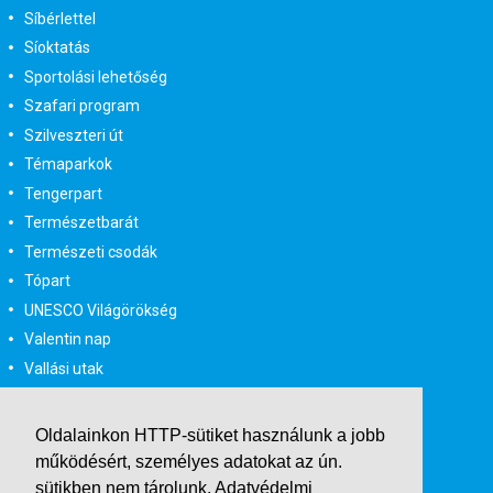
Síbérlettel
Síoktatás
Sportolási lehetőség
Szafari program
Szilveszteri út
Témaparkok
Tengerpart
Természetbarát
Természeti csodák
Tópart
UNESCO Világörökség
Valentin nap
Vallási utak
Városlátogatás
Városlátogatás egyénileg
Oldalainkon HTTP-sütiket használunk a jobb
Velencei karnevál
működésért, személyes adatokat az ún.
Vidéki felszállással
sütikben nem tárolunk.
Adatvédelmi