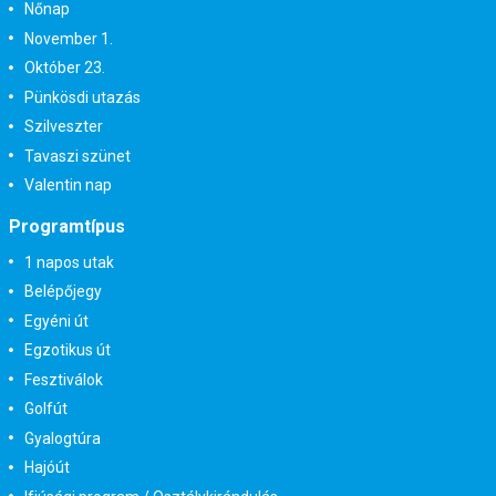
Nőnap
November 1.
Október 23.
Pünkösdi utazás
Szilveszter
Tavaszi szünet
Valentin nap
Programtípus
1 napos utak
Belépőjegy
Egyéni út
Egzotikus út
Fesztiválok
Golfút
Gyalogtúra
Hajóút