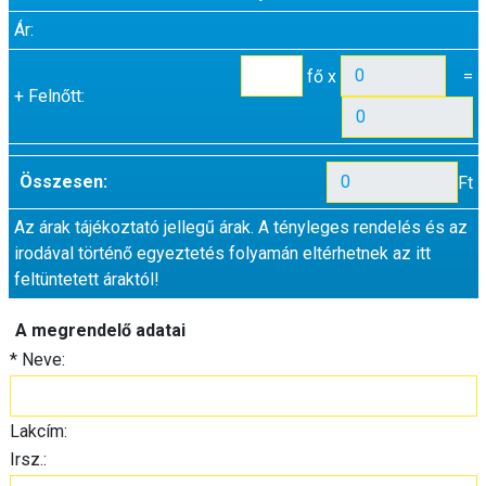
Ár:
fő x
=
+
Felnőtt:
Összesen:
Ft
Az árak tájékoztató jellegű árak. A tényleges rendelés és az
irodával történő egyeztetés folyamán eltérhetnek az itt
feltüntetett áraktól!
A megrendelő adatai
*
Neve:
Lakcím:
Irsz.: