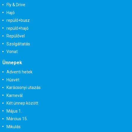
Fly & Drive
Hajó
repülő+busz
repülő+hajó
Repülővel
Szolgáltatás
Vonat
Ünnepek
Adventi hetek
Húsvét
Karácsonyi utazás
Karnevál
Két ünnep között
Május 1.
Március 15.
Mikulás