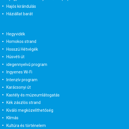
Hajós kirándulás
Háziállat barát
Hegyvidék
Homokos strand
Hosszú Hétvégék
Húsvéti út
idegennyelvű program
Ingyenes Wi-Fi
Intenzív program
Karácsonyi út
Kastély és múzeumlátogatás
Kék zászlós strand
Kiváló megközelíthetőség
Klímás
Kultúra és történelem