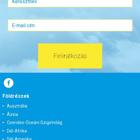
Feliratkozás
Földrészek
Ausztrália
Ázsia
Csendes-Óceáni Szigetvilág
Dél-Afrika
Dél-Amerika