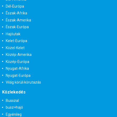
Dél-Európa
Észak-Afrika
Észak-Amerika
Észak-Európa
Hajóutak
Kelet-Európa
Közel-Kelet
Közép-Amerika
Közép-Európa
Nyugat-Afrika
Nyugat-Európa
Világ körüli körutazás
Közlekedés
Busszal
busz+hajó
Egyénileg