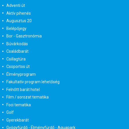
Adventi út
Aktív pihenés
Augusztus 20
Belépőjegy
Bor - Gasztronómia
Búvárkodás
Családbarát
Csillagtúra
Csoportos út
Élményprogram
Fakultatív program lehetőség
Felnőtt barát hotel
Film / sorozat tematika
Foci tematika
Golf
Gyerekbarát
Gyógyfürdő - Élményfürdő - Aquapark