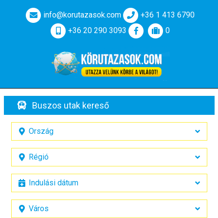
info@korutazasok.com
+36 1 413 6790
+36 20 290 3093
0
Buszos utak kereső