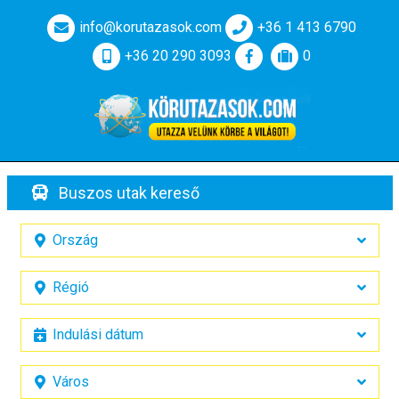
info@korutazasok.com
+36 1 413 6790
+36 20 290 3093
0
Buszos utak kereső