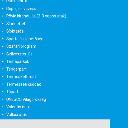
Pünkösdi út
Repülj és vezess
Rövid kirándulás (2-3 napos utak)
Síbérlettel
Síoktatás
Sportolási lehetőség
Szafari program
Szilveszteri út
Témaparkok
Tengerpart
Természetbarát
Természeti csodák
Tópart
UNESCO Világörökség
Valentin nap
Vallási utak
Városlátogatás