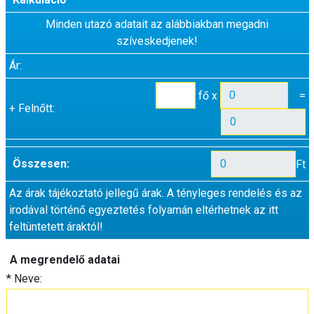
Minden utazó adatait az alábbiakban megadni
szíveskedjenek!
Ár:
fő x
=
+
Felnőtt:
Összesen:
Ft
Az árak tájékoztató jellegű árak. A tényleges rendelés és az
irodával történő egyeztetés folyamán eltérhetnek az itt
feltüntetett áraktól!
A megrendelő adatai
*
Neve: