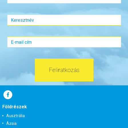
Feliratkozás
Földrészek
Ausztrália
Ázsia