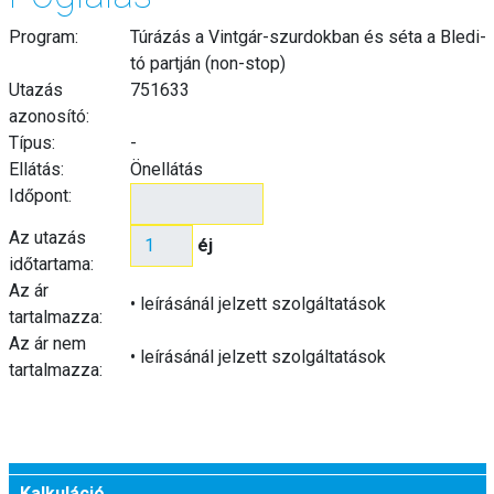
Program:
Túrázás a Vintgár-szurdokban és séta a Bledi-
tó partján (non-stop)
Utazás
751633
azonosító:
Típus:
-
Ellátás:
Önellátás
Időpont:
Az utazás
éj
időtartama:
Az ár
• leírásánál jelzett szolgáltatások
tartalmazza:
Az ár nem
• leírásánál jelzett szolgáltatások
tartalmazza:
Kalkuláció