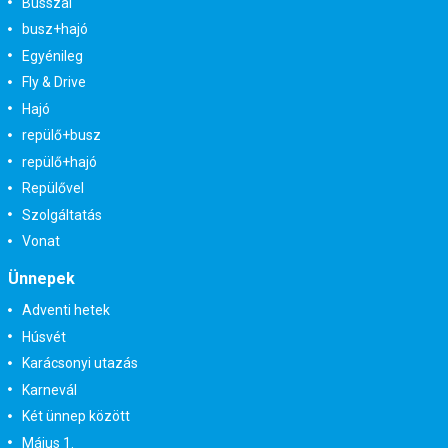
Busszal
busz+hajó
Egyénileg
Fly & Drive
Hajó
repülő+busz
repülő+hajó
Repülővel
Szolgáltatás
Vonat
Ünnepek
Adventi hetek
Húsvét
Karácsonyi utazás
Karnevál
Két ünnep között
Május 1.