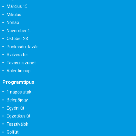
Március 15.
Mikulás
Nőnap
November 1.
Október 23.
Pünkösdi utazás
Szilveszter
Tavaszi szünet
Valentin nap
Programtípus
1 napos utak
Belépőjegy
Egyéni út
Egzotikus út
Fesztiválok
Golfút