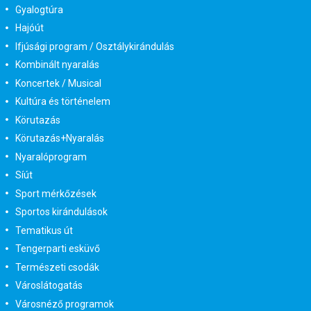
Gyalogtúra
Hajóút
Ifjúsági program / Osztálykirándulás
Kombinált nyaralás
Koncertek / Musical
Kultúra és történelem
Körutazás
Körutazás+Nyaralás
Nyaralóprogram
Síút
Sport mérkőzések
Sportos kirándulások
Tematikus út
Tengerparti esküvő
Természeti csodák
Városlátogatás
Városnéző programok