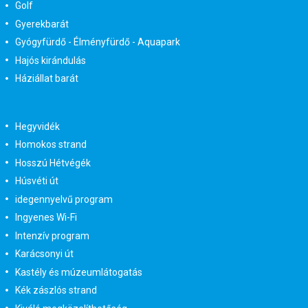
Golf
Gyerekbarát
Gyógyfürdő - Élményfürdő - Aquapark
Hajós kirándulás
Háziállat barát
Hegyvidék
Homokos strand
Hosszú Hétvégék
Húsvéti út
idegennyelvű program
Ingyenes Wi-Fi
Intenzív program
Karácsonyi út
Kastély és múzeumlátogatás
Kék zászlós strand