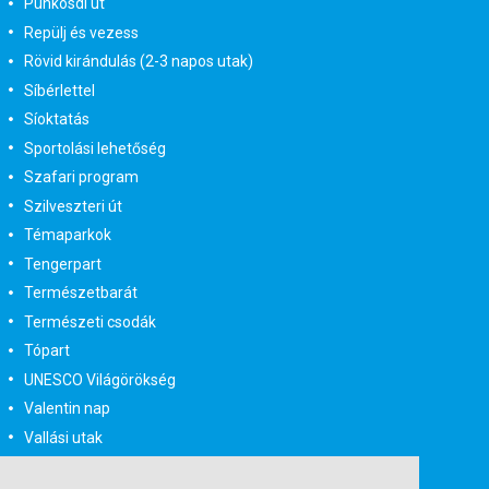
Pünkösdi út
Repülj és vezess
Rövid kirándulás (2-3 napos utak)
Síbérlettel
Síoktatás
Sportolási lehetőség
Szafari program
Szilveszteri út
Témaparkok
Tengerpart
Természetbarát
Természeti csodák
Tópart
UNESCO Világörökség
Valentin nap
Vallási utak
Városlátogatás