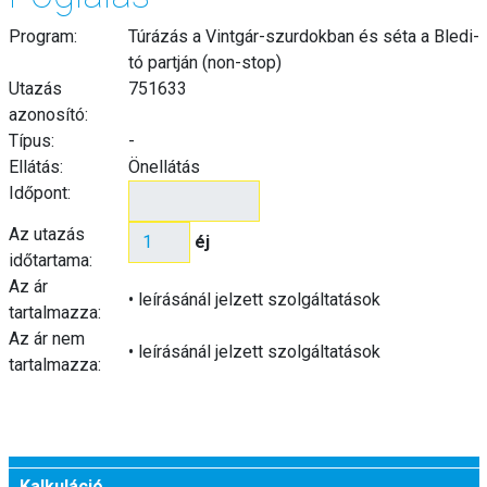
Program:
Túrázás a Vintgár-szurdokban és séta a Bledi-
tó partján (non-stop)
Utazás
751633
azonosító:
Típus:
-
Ellátás:
Önellátás
Időpont:
Az utazás
éj
időtartama:
Az ár
• leírásánál jelzett szolgáltatások
tartalmazza:
Az ár nem
• leírásánál jelzett szolgáltatások
tartalmazza:
Kalkuláció