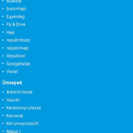
Busszal
busz+hajó
Egyénileg
Fly & Drive
Hajó
repülő+busz
repülő+hajó
Repülővel
Szolgáltatás
Vonat
Ünnepek
Adventi hetek
Húsvét
Karácsonyi utazás
Karnevál
Két ünnep között
Május 1.