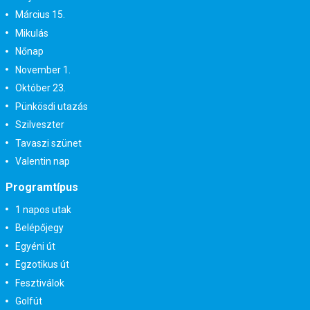
Március 15.
Mikulás
Nőnap
November 1.
Október 23.
Pünkösdi utazás
Szilveszter
Tavaszi szünet
Valentin nap
Programtípus
1 napos utak
Belépőjegy
Egyéni út
Egzotikus út
Fesztiválok
Golfút