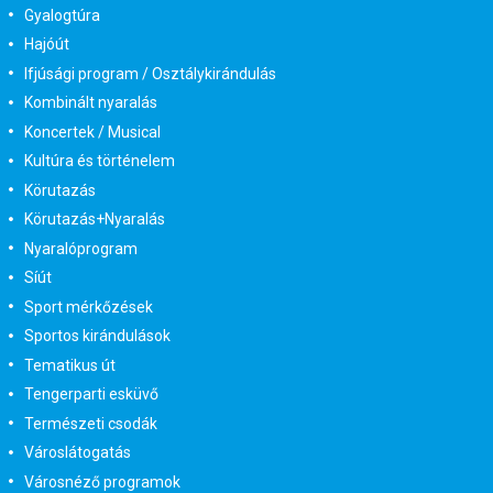
Gyalogtúra
Hajóút
Ifjúsági program / Osztálykirándulás
Kombinált nyaralás
Koncertek / Musical
Kultúra és történelem
Körutazás
Körutazás+Nyaralás
Nyaralóprogram
Síút
Sport mérkőzések
Sportos kirándulások
Tematikus út
Tengerparti esküvő
Természeti csodák
Városlátogatás
Városnéző programok