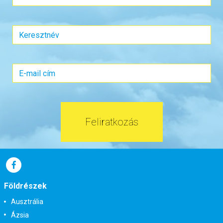
Feliratkozás
Földrészek
Ausztrália
Ázsia