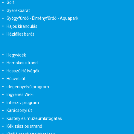
Golf
Gyerekbarát
Gyógyfürdő - Élményfürdő - Aquapark
Hajós kirándulás
Háziállat barát
Hegyvidék
Homokos strand
Hosszú Hétvégék
Húsvéti út
idegennyelvű program
Ingyenes Wi-Fi
Intenzív program
Karácsonyi út
Kastély és múzeumlátogatás
Kék zászlós strand