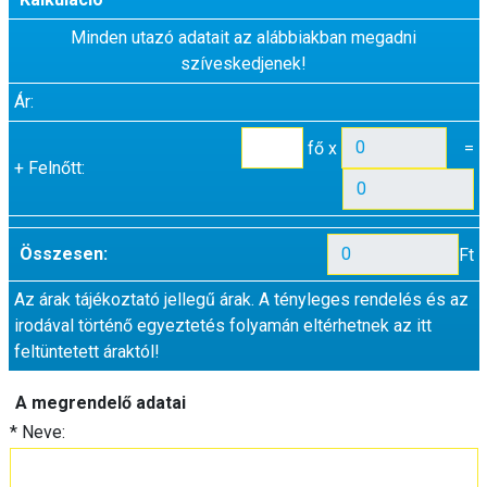
Minden utazó adatait az alábbiakban megadni
szíveskedjenek!
Ár:
fő x
=
+
Felnőtt:
Összesen:
Ft
Az árak tájékoztató jellegű árak. A tényleges rendelés és az
irodával történő egyeztetés folyamán eltérhetnek az itt
feltüntetett áraktól!
A megrendelő adatai
*
Neve: