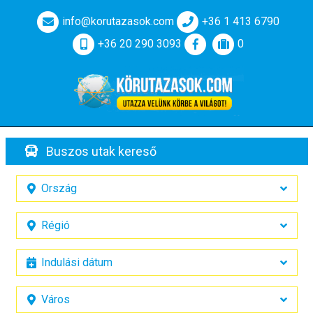
info@korutazasok.com
+36 1 413 6790
+36 20 290 3093
0
Buszos utak kereső