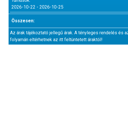
Turnusok:
2026-10-22 - 2026-10-25
Összesen:
Az árak tájékoztató jellegű árak. A tényleges rendelés és a
folyamán eltérhetnek az itt feltüntetett áraktól!