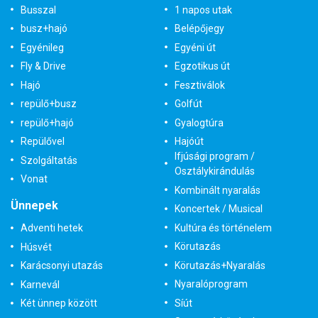
Busszal
1 napos utak
busz+hajó
Belépőjegy
Egyénileg
Egyéni út
Fly & Drive
Egzotikus út
Hajó
Fesztiválok
repülő+busz
Golfút
repülő+hajó
Gyalogtúra
Repülővel
Hajóút
Ifjúsági program /
Szolgáltatás
Osztálykirándulás
Vonat
Kombinált nyaralás
Ünnepek
Koncertek / Musical
Kultúra és történelem
Adventi hetek
Körutazás
Húsvét
Körutazás+Nyaralás
Karácsonyi utazás
Nyaralóprogram
Karnevál
Síút
Két ünnep között