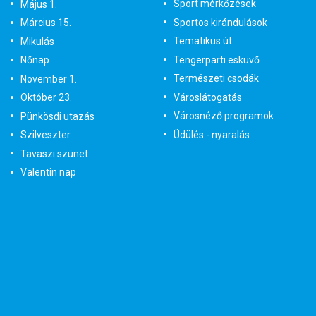
Sport mérkőzések
Május 1.
Sportos kirándulások
Március 15.
Tematikus út
Mikulás
Tengerparti esküvő
Nőnap
Természeti csodák
November 1.
Városlátogatás
Október 23.
Városnéző programok
Pünkösdi utazás
Üdülés - nyaralás
Szilveszter
Tavaszi szünet
Valentin nap