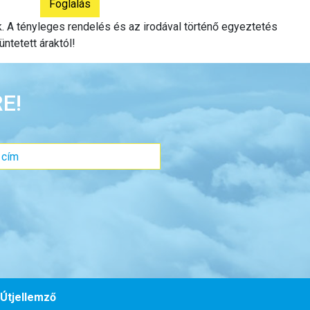
ak. A tényleges rendelés és az irodával történő egyeztetés
üntetett áraktól!
E!
Útjellemző