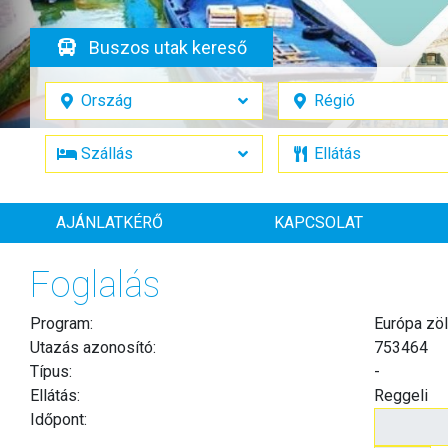
Buszos utak kereső
AJÁNLATKÉRŐ
KAPCSOLAT
Foglalás
Program:
Európa zöl
Utazás azonosító:
753464
Típus:
-
Ellátás:
Reggeli
Időpont: