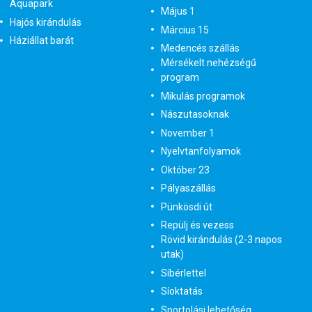
Aquapark
Május 1
Hajós kirándulás
Március 15
Háziállat barát
Medencés szállás
Mérsékelt nehézségű
program
Mikulás programok
Nászutasoknak
November 1
Nyelvtanfolyamok
Október 23
Pályaszállás
Pünkösdi út
Repülj és vezess
Rövid kirándulás (2-3 napos
utak)
Síbérlettel
Síoktatás
Sportolási lehetőség