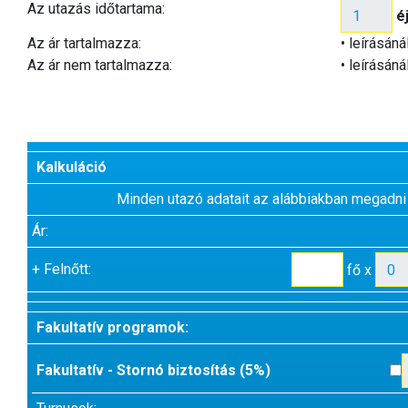
Az utazás időtartama:
é
Az ár tartalmazza:
• leírásáná
Az ár nem tartalmazza:
• leírásáná
Kalkuláció
Minden utazó adatait az alábbiakban megadni
Ár:
+
Felnőtt:
fő x
Fakultatív programok:
Fakultatív - Stornó biztosítás (5%)