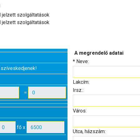
j
l jelzett szolgáltatások
l jelzett szolgáltatások
A megrendelő adatai
*
Neve:
 szíveskedjenek!
Lakcím:
Irsz.:
=
Város:
fő x
Utca, házszám: