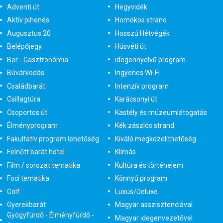
Adventi út
Hegyvidék
Aktív pihenés
Homokos strand
Augusztus 20
Hosszú Hétvégék
Belépőjegy
Húsvéti út
Bor - Gasztronómia
idegennyelvű program
Búvárkodás
Ingyenes Wi-Fi
Családbarát
Intenzív program
Csillagtúra
Karácsonyi út
Csoportos út
Kastély és múzeumlátogatás
Élményprogram
Kék zászlós strand
Fakultatív program lehetőség
Kiváló megközelíthetőség
Felnőtt barát hotel
Klímás
Film / sorozat tematika
Kultúra és történelem
Foci tematika
Könnyű program
Golf
Luxus/Deluxe
Gyerekbarát
Magyar asszisztenciával
Gyógyfürdő - Élményfürdő -
Magyar idegenvezetővel