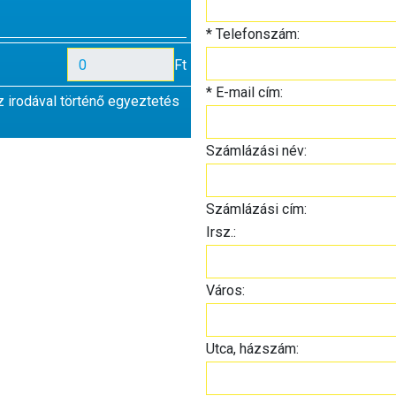
*
Telefonszám:
Ft
*
E-mail cím:
z irodával történő egyeztetés
Számlázási név:
Számlázási cím:
Irsz.:
Város:
Utca, házszám: