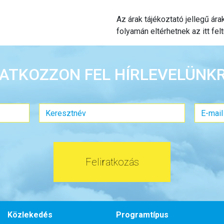
Az árak tájékoztató jellegű ár
folyamán eltérhetnek az itt felt
RATKOZZON FEL HÍRLEVELÜNKR
Feliratkozás
Közlekedés
Programtípus