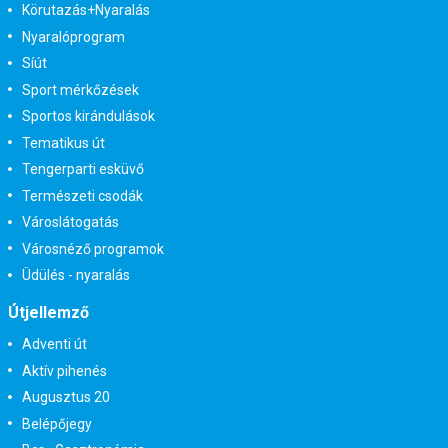
Körutazás+Nyaralás
Nyaralóprogram
Síút
Sport mérkőzések
Sportos kirándulások
Tematikus út
Tengerparti esküvő
Természeti csodák
Városlátogatás
Városnéző programok
Üdülés - nyaralás
Útjellemző
Adventi út
Aktív pihenés
Augusztus 20
Belépőjegy