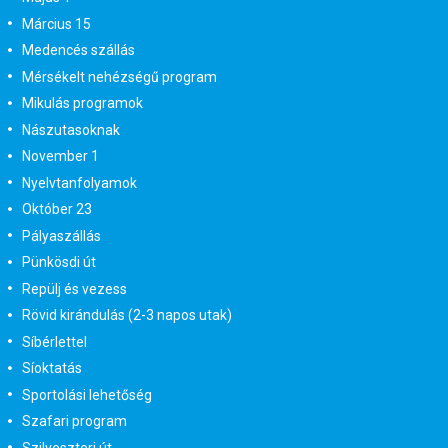
Március 15
Medencés szállás
Mérsékelt nehézségű program
Mikulás programok
Nászutasoknak
November 1
Nyelvtanfolyamok
Október 23
Pályaszállás
Pünkösdi út
Repülj és vezess
Rövid kirándulás (2-3 napos utak)
Síbérlettel
Síoktatás
Sportolási lehetőség
Szafari program
Szilveszteri út