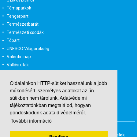
Témaparkok
Tengerpart
Természetbarát
Természeti csodák
Tópart
UNESCO Világörökség
Valentin nap
Vallási utak
Városlátogatás
Városlátogatás egyénileg
Oldalainkon HTTP-sütiket használunk a jobb
Velencei karnevál
működésért, személyes adatokat az ún.
Vidéki felszállással
sütikben nem tárolunk.
Adatvédelmi
Wellness
tájékoztatónkban
megtalálod, hogyan
gondoskodunk adataid védelméről.
Zene tematika
További információ
Buszos társasutak
Last Minute utazások
Adatvédelmi tájékoztató
Általános Szerződési Feltételek
Rendben