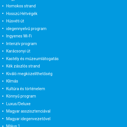
Homokos strand
Hosszú Hétvégék
Húsvéti út
idegennyelvű program
Ingyenes Wi-Fi
Intenzív program
Karácsonyi út
Kastély és múzeumlátogatás
Kék zászlós strand
Kiváló megközelíthetőség
Klímás
Kultúra és történelem
Könnyű program
Luxus/Deluxe
Magyar asszisztenciával
Magyar idegenvezetővel
Május 1