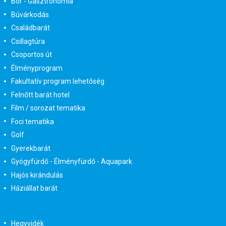
Bor - Gasztronómia
Búvárkodás
Családbarát
Csillagtúra
Csoportos út
Élményprogram
Fakultatív program lehetőség
Felnőtt barát hotel
Film / sorozat tematika
Foci tematika
Golf
Gyerekbarát
Gyógyfürdő - Élményfürdő - Aquapark
Hajós kirándulás
Háziállat barát
Hegyvidék