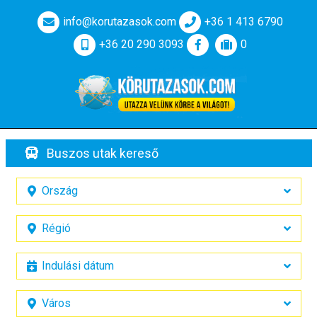
info@korutazasok.com
+36 1 413 6790
+36 20 290 3093
0
Buszos utak kereső