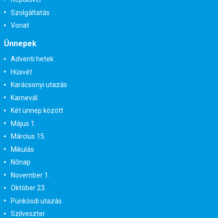
Szolgáltatás
Vonat
Ünnepek
Adventi hetek
Húsvét
Karácsonyi utazás
Karnevál
Két ünnep között
Május 1.
Március 15.
Mikulás
Nőnap
November 1.
Október 23.
Pünkösdi utazás
Szilveszter