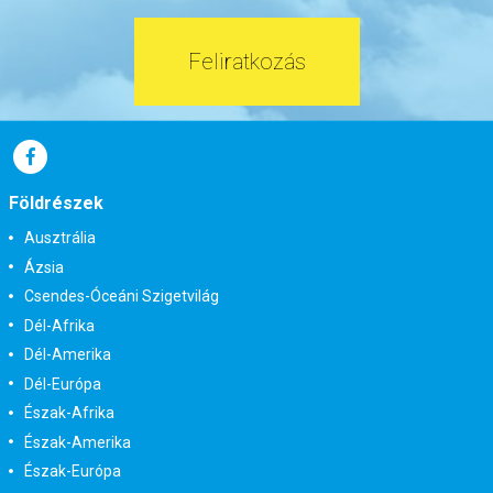
Feliratkozás
Földrészek
Ausztrália
Ázsia
Csendes-Óceáni Szigetvilág
Dél-Afrika
Dél-Amerika
Dél-Európa
Észak-Afrika
Észak-Amerika
Észak-Európa