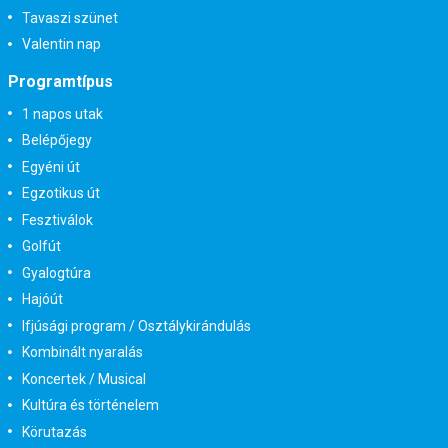
Tavaszi szünet
Valentin nap
Programtípus
1 napos utak
Belépőjegy
Egyéni út
Egzotikus út
Fesztiválok
Golfút
Gyalogtúra
Hajóút
Ifjúsági program / Osztálykirándulás
Kombinált nyaralás
Koncertek / Musical
Kultúra és történelem
Körutazás