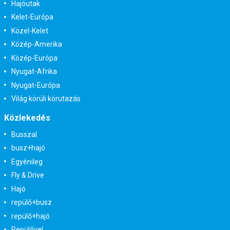
Hajóutak
Kelet-Európa
Közel-Kelet
Közép-Amerika
Közép-Európa
Nyugat-Afrika
Nyugat-Európa
Világ körüli körutazás
Közlekedés
Busszal
busz+hajó
Egyénileg
Fly & Drive
Hajó
repülő+busz
repülő+hajó
Repülővel