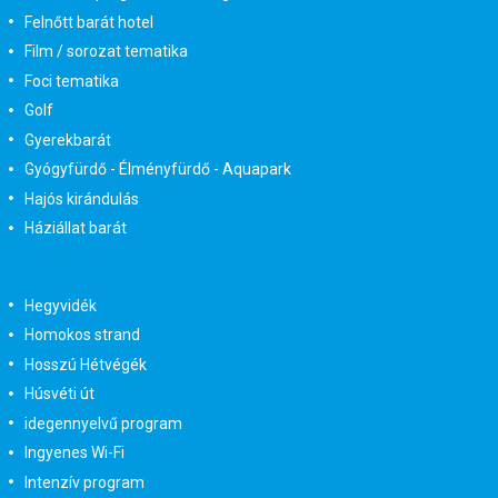
Felnőtt barát hotel
Film / sorozat tematika
Foci tematika
Golf
Gyerekbarát
Gyógyfürdő - Élményfürdő - Aquapark
Hajós kirándulás
Háziállat barát
Hegyvidék
Homokos strand
Hosszú Hétvégék
Húsvéti út
idegennyelvű program
Ingyenes Wi-Fi
Intenzív program