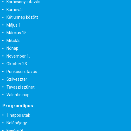
Karácsonyi utazás
Karnevál
Két ünnep között
Május 1.
Március 15.
Mikulás
Nőnap
November 1.
Október 23.
Pünkösdi utazás
Szilveszter
Tavaszi szünet
Valentin nap
Programtípus
1 napos utak
Belépőjegy
Egyéni út