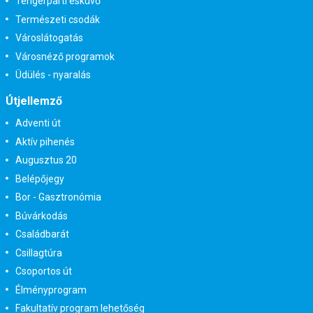
Tengerparti esküvő
Természeti csodák
Városlátogatás
Városnéző programok
Üdülés - nyaralás
Útjellemző
Adventi út
Aktív pihenés
Augusztus 20
Belépőjegy
Bor - Gasztronómia
Búvárkodás
Családbarát
Csillagtúra
Csoportos út
Élményprogram
Fakultatív program lehetőség