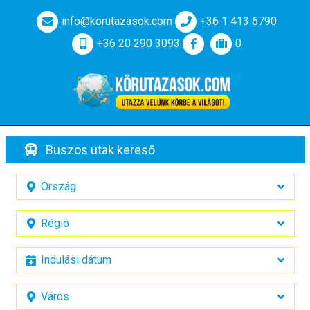
info@korutazasok.com
+36 1 413 6790
+36 20 290 3093
0
Buszos utak kereső