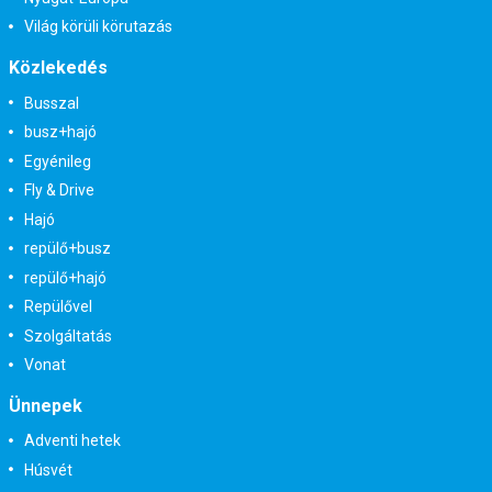
Világ körüli körutazás
Közlekedés
Busszal
busz+hajó
Egyénileg
Fly & Drive
Hajó
repülő+busz
repülő+hajó
Repülővel
Szolgáltatás
Vonat
Ünnepek
Adventi hetek
Húsvét