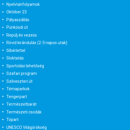
Nyelvtanfolyamok
Október 23
Pályaszállás
Pünkösdi út
Repülj és vezess
Rövid kirándulás (2-3 napos utak)
Síbérlettel
Síoktatás
Sportolási lehetőség
Szafari program
Szilveszteri út
Témaparkok
Tengerpart
Természetbarát
Természeti csodák
Tópart
UNESCO Világörökség