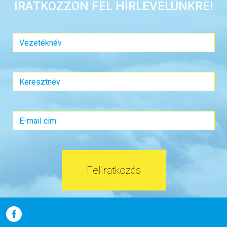
IRATKOZZON FEL HÍRLEVELÜNKRE!
Feliratkozás