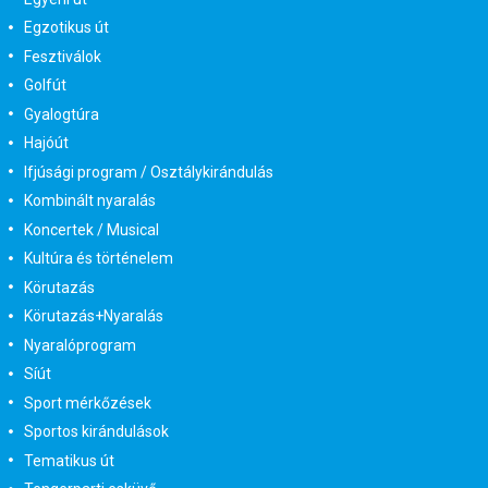
Egzotikus út
Fesztiválok
Golfút
Gyalogtúra
Hajóút
Ifjúsági program / Osztálykirándulás
Kombinált nyaralás
Koncertek / Musical
Kultúra és történelem
Körutazás
Körutazás+Nyaralás
Nyaralóprogram
Síút
Sport mérkőzések
Sportos kirándulások
Tematikus út