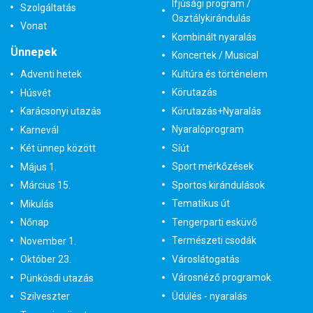
Ifjúsági program /
Szolgáltatás
Osztálykirándulás
Vonat
Kombinált nyaralás
Ünnepek
Koncertek / Musical
Kultúra és történelem
Adventi hetek
Körutazás
Húsvét
Körutazás+Nyaralás
Karácsonyi utazás
Nyaralóprogram
Karnevál
Síút
Két ünnep között
Sport mérkőzések
Május 1.
Sportos kirándulások
Március 15.
Tematikus út
Mikulás
Tengerparti esküvő
Nőnap
Természeti csodák
November 1.
Városlátogatás
Október 23.
Városnéző programok
Pünkösdi utazás
Üdülés - nyaralás
Szilveszter