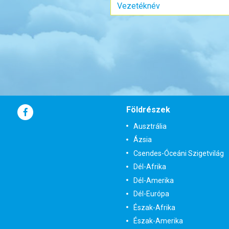
Szob
Időp
már
Időpon
Földrészek
ár
Ausztrália
Ázsia
Csendes-Óceáni Szigetvilág
Dél-Afrika
Dél-Amerika
Dél-Európa
Észak-Afrika
Észak-Amerika