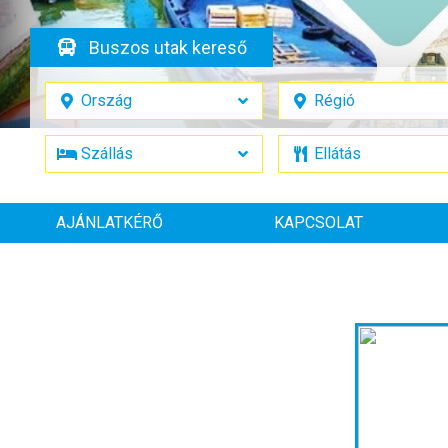
Buszos utak kereső
AJÁNLATKÉRŐ
KAPCSOLAT