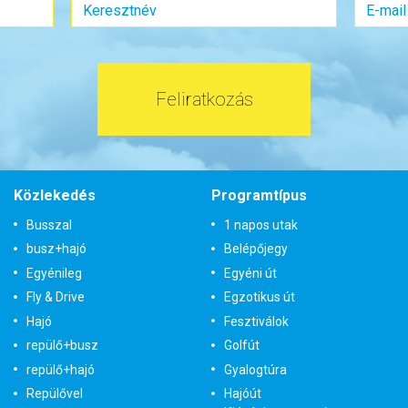
atípus:
2 ágyas szoba
Szobatípus:
Kétágyas (franciaá
Időtartam:
9 éj
Időtartam:
4 éj
ont: 2026-09-10 | 9 éj
Időpont: 2026-09-22 |
Feliratkozás
 467.000 Ft-tól
már 660.000 Ft
tok és
Bőröndbe
Időpontok és
Bő
Közlekedés
Programtípus
ak
árak
Busszal
1 napos utak
busz+hajó
Belépőjegy
Egyénileg
Egyéni út
Fly & Drive
Egzotikus út
Hajó
Fesztiválok
repülő+busz
Golfút
repülő+hajó
Gyalogtúra
Repülővel
Hajóút