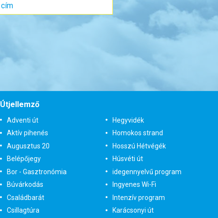
gyas) szoba
 4 éj
-tól
röndbe
Útjellemző
Adventi út
Hegyvidék
Aktív pihenés
Homokos strand
Augusztus 20
Hosszú Hétvégék
Belépőjegy
Húsvéti út
Bor - Gasztronómia
idegennyelvű program
Búvárkodás
Ingyenes Wi-Fi
Családbarát
Intenzív program
Csillagtúra
Karácsonyi út