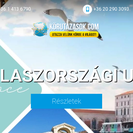
+36 1 413 6790
+36 20 290 3093
OLASZORSZÁGI 
Részletek