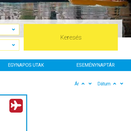
Keresés
EGYNAPOS UTAK
ESEMÉNYNAPTÁR
Ár
Dátum