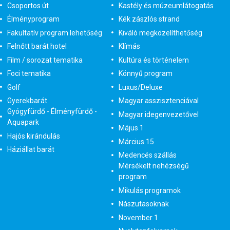
Csoportos út
Kastély és múzeumlátogatás
Élményprogram
Kék zászlós strand
Fakultatív program lehetőség
Kiváló megközelíthetőség
Felnőtt barát hotel
Klímás
Film / sorozat tematika
Kultúra és történelem
Foci tematika
Könnyű program
Golf
Luxus/Deluxe
Gyerekbarát
Magyar asszisztenciával
Gyógyfürdő - Élményfürdő -
Magyar idegenvezetővel
Aquapark
Május 1
Hajós kirándulás
Március 15
Háziállat barát
Medencés szállás
Mérsékelt nehézségű
program
Mikulás programok
Nászutasoknak
November 1