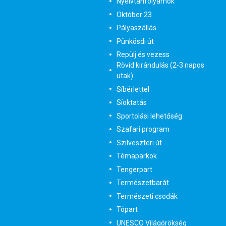
Nyelvtanfolyamok
Október 23
Pályaszállás
Pünkösdi út
Repülj és vezess
Rövid kirándulás (2-3 napos
utak)
Síbérlettel
Síoktatás
Sportolási lehetőség
Szafari program
Szilveszteri út
Témaparkok
Tengerpart
Természetbarát
Természeti csodák
Tópart
UNESCO Világörökség