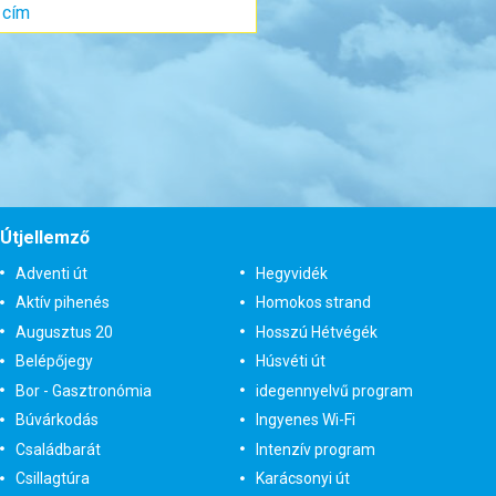
gyas) szoba
 9 éj
t-tól
röndbe
Útjellemző
Adventi út
Hegyvidék
Aktív pihenés
Homokos strand
Augusztus 20
Hosszú Hétvégék
Belépőjegy
Húsvéti út
Bor - Gasztronómia
idegennyelvű program
Búvárkodás
Ingyenes Wi-Fi
Családbarát
Intenzív program
Csillagtúra
Karácsonyi út