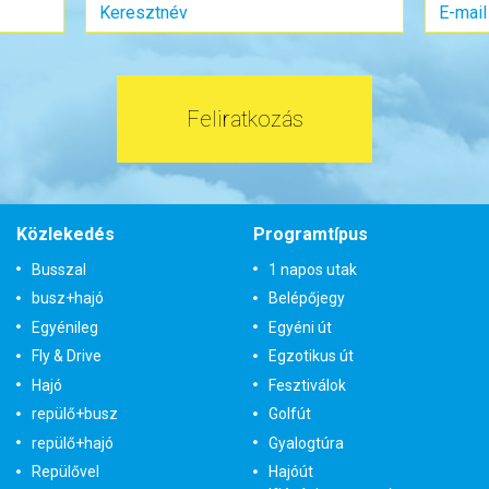
s:
Kétágyas (két különálló ágyas) szoba
Szobatípus:
Kétágyas (franciaá
Időtartam:
8 éj
Időtartam:
9 éj
ont: 2026-12-29 | 8 éj
Időpont: 2027-03-25 |
Feliratkozás
1.950.000 Ft-tól
már 2.275.000 F
tok és
Bőröndbe
Időpontok és
Bő
Közlekedés
Programtípus
ak
árak
Busszal
1 napos utak
busz+hajó
Belépőjegy
Egyénileg
Egyéni út
Fly & Drive
Egzotikus út
Hajó
Fesztiválok
repülő+busz
Golfút
repülő+hajó
Gyalogtúra
Repülővel
Hajóút