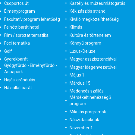
Csoportos út
Kastély és múzeumlátogatás
Élményprogram
Kék zászlós strand
Fakultatív program lehetőség
Kiváló megközelíthetőség
Felnőtt barát hotel
Klímás
Film / sorozat tematika
Kultúra és történelem
Foci tematika
Könnyű program
Golf
Luxus/Deluxe
Gyerekbarát
Magyar asszisztenciával
Gyógyfürdő - Élményfürdő -
Magyar idegenvezetővel
Aquapark
Május 1
Hajós kirándulás
Március 15
Háziállat barát
Medencés szállás
Mérsékelt nehézségű
program
Mikulás programok
Nászutasoknak
November 1