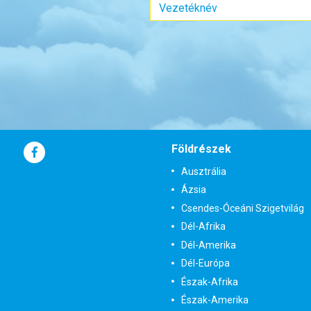
Szobatípu
Időp
már 
Időpon
Földrészek
ár
Ausztrália
Ázsia
Csendes-Óceáni Szigetvilág
Dél-Afrika
Dél-Amerika
Dél-Európa
Észak-Afrika
Észak-Amerika