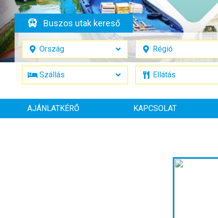
Buszos utak kereső
AJÁNLATKÉRŐ
KAPCSOLAT