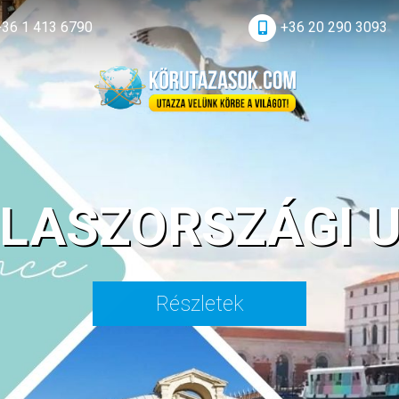
+36 1 413 6790
+36 20 290 3093
OLASZORSZÁGI 
Részletek