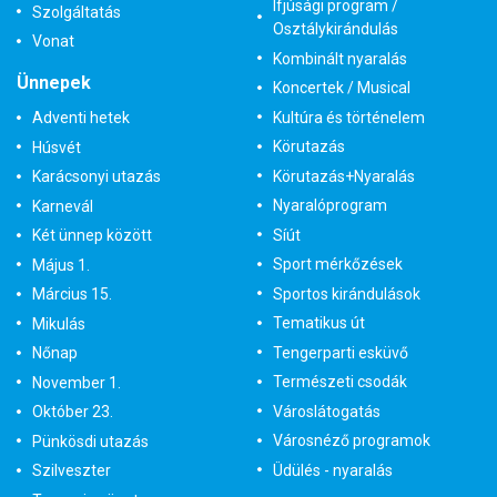
Ifjúsági program /
Szolgáltatás
Osztálykirándulás
Vonat
Kombinált nyaralás
Ünnepek
Koncertek / Musical
Kultúra és történelem
Adventi hetek
Körutazás
Húsvét
Körutazás+Nyaralás
Karácsonyi utazás
Nyaralóprogram
Karnevál
Síút
Két ünnep között
Sport mérkőzések
Május 1.
Sportos kirándulások
Március 15.
Tematikus út
Mikulás
Tengerparti esküvő
Nőnap
Természeti csodák
November 1.
Városlátogatás
Október 23.
Városnéző programok
Pünkösdi utazás
Üdülés - nyaralás
Szilveszter