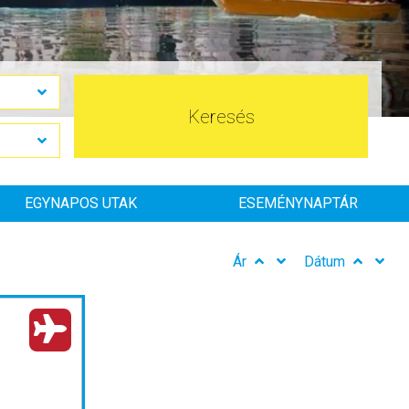
Keresés
EGYNAPOS UTAK
ESEMÉNYNAPTÁR
Ár
Dátum