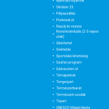
Nyelvtanfolyamok
Október 23
Pályaszállás
Pünkösdi út
Repülj és vezess
Rövid kirándulás (2-3 napos
utak)
Síbérlettel
Síoktatás
Sportolási lehetőség
Szafari program
Szilveszteri út
Témaparkok
Tengerpart
Természetbarát
Természeti csodák
Tópart
UNESCO Világörökség