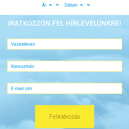
Ár
Dátum
IRATKOZZON FEL HÍRLEVELÜNKRE!
Feliratkozás