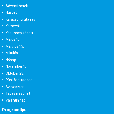
Adventi hetek
Húsvét
Karácsonyi utazás
Karnevál
Két ünnep között
Május 1.
Március 15.
Mikulás
Nőnap
November 1.
Október 23.
Pünkösdi utazás
Szilveszter
Tavaszi szünet
Valentin nap
Programtípus