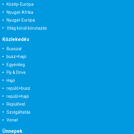
Közép-Európa
Nyugat-Afrika
Nyugat-Európa
Világ körüli körutazás
Közlekedés
Busszal
busz+hajó
Egyénileg
Fly & Drive
Hajó
repülő+busz
repülő+hajó
Repülővel
Szolgáltatás
Vonat
Ünnepek