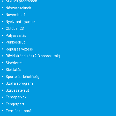
Mikulás programok
Nászutasoknak
November 1
Nyelvtanfolyamok
Október 23
Pályaszállás
Pünkösdi út
Repülj és vezess
Rövid kirándulás (2-3 napos utak)
Síbérlettel
Síoktatás
Sportolási lehetőség
Szafari program
Szilveszteri út
Témaparkok
Tengerpart
Természetbarát