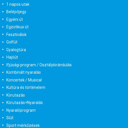
1 napos utak
Belépőjegy
Egyéni út
Egzotikus út
Fesztiválok
Golfút
Gyalogtúra
Hajóút
Ifjúsági program / Osztálykirándulás
Kombinált nyaralás
Koncertek / Musical
Kultúra és történelem
Körutazás
Körutazás+Nyaralás
Nyaralóprogram
Síút
Sport mérkőzések