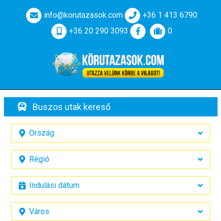
info@korutazasok.com
+36 1 413 6790
+36 20 290 3093
0
Buszos utak kereső