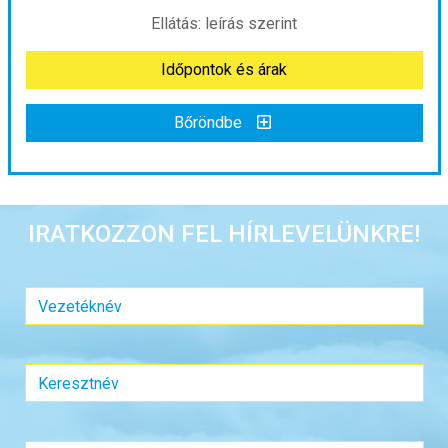
Ellátás: leírás szerint
Időpontok és árak
Időpontok és árak
Bőröndbe
Bőröndbe
Körutazás Srí Lankán, Maldív-szigeteki pihenéssel szilveszterkor
IRATKOZZON FEL HÍRLEVELÜNKRE!
Ország:
Sri Lanka
Város:
Colombo
Utazás módja:
Repülővel
Ellátás:
leírás szerint
Szálláskategória:
Hotel
Szobatípus:
Kétágyas (két különálló ágyas) szoba
Időtartam:
11 éj