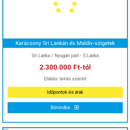
Utazás módja:
Repülővel
Ellátás:
Félpanzió
Szálláskategória:
Hotel
Szobatípus:
Kétágyas (franciaágyas) szoba felnőtt pótággyal
Időtartam:
8 éj
Karácsony Srí Lankán és Maldív-szigetek
Időpont: 2026-10-25 | 8 éj
Sri Lanka / Nyugati part - S.Lanka
2.300.000 Ft-tól
már 1.050.000 Ft-tól
Ellátás: leírás szerint
Időpontok és árak
Időpontok és árak
Bőröndbe
Bőröndbe
Karácsony Srí Lankán és Maldív-szigetek