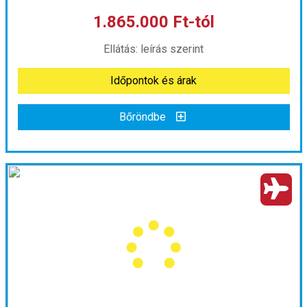
1.865.000 Ft-tól
már 1.050.000 Ft-tól
Ellátás: leírás szerint
Időpontok és árak
Időpontok és árak
Bőröndbe
Bőröndbe
Srí Lanka körút pihenéssel a Maldív-szigeteken
Ország:
Sri Lanka
Város:
Colombo
Utazás módja:
Repülővel
Ellátás:
leírás szerint
Szálláskategória:
Hotel
Szobatípus:
Kétágyas (franciaágyas) szoba felnőtt pótággyal
Időtartam:
11 éj