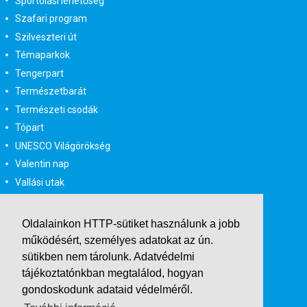
Sportolási lehetőség
Szafari program
Szilveszteri út
Témaparkok
Tengerpart
Természetbarát
Természeti csodák
Tópart
UNESCO Világörökség
Valentin nap
Vallási utak
Városlátogatás
Városlátogatás egyénileg
Oldalainkon HTTP-sütiket használunk a jobb
Velencei karnevál
működésért, személyes adatokat az ún.
Vidéki felszállással
sütikben nem tárolunk.
Adatvédelmi
tájékoztatónkban
megtalálod, hogyan
Wellness
gondoskodunk adataid védelméről.
Zene tematika