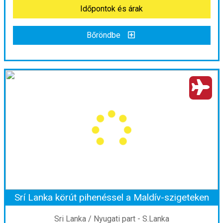
Időpontok és árak
Bőröndbe
Nagykörút Srí Lankán -13 nap
Ország:
Sri Lanka
Város:
Colombo
Utazás módja:
Repülővel
Ellátás:
Félpanzió
Szálláskategória:
Hotel
Szobatípus:
Kétágyas (franciaágyas) szoba felnőtt pótággyal
Időtartam:
11 éj
Srí Lanka körút pihenéssel a Maldív-szigeteken
Időpont: 2026-09-24 | 11 éj
Sri Lanka / Nyugati part - S.Lanka