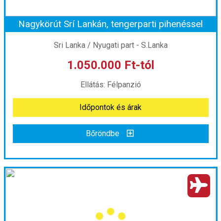
Nagykörút Srí Lankán, tengerparti pihenéssel
Időpont: 2026-10-21 | 11 éj
Sri Lanka / Nyugati part - S.Lanka
1.050.000 Ft-tól
már 1.865.000 Ft-tól
Ellátás: Félpanzió
Időpontok és árak
Időpontok és árak
Bőröndbe
Bőröndbe
Nagykörút Srí Lankán, tengerparti pihenéssel
Ország:
Sri Lanka
Város:
Colombo