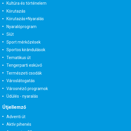
Kultúra és történelem
Körutazás
Körutazás+Nyaralás
Nyaralóprogram
Síút
Sport mérkőzések
Sportos kirándulások
Tematikus út
Tengerparti esküvő
Természeti csodák
Városlátogatás
Városnéző programok
Üdülés - nyaralás
Útjellemző
Adventi út
Aktív pihenés