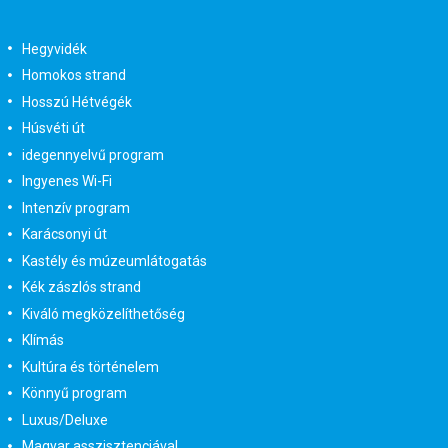
Hegyvidék
Homokos strand
Hosszú Hétvégék
Húsvéti út
idegennyelvű program
Ingyenes Wi-Fi
Intenzív program
Karácsonyi út
Kastély és múzeumlátogatás
Kék zászlós strand
Kiváló megközelíthetőség
Klímás
Kultúra és történelem
Könnyű program
Luxus/Deluxe
Magyar asszisztenciával