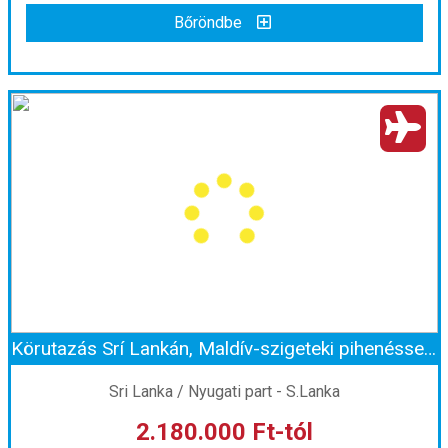
Bőröndbe
Bőröndbe
Szilveszter Srí Lankán
Ország:
Sri Lanka
Város:
Colombo
Utazás módja:
Repülővel
Ellátás:
leírás szerint
Szálláskategória:
Hotel
Szobatípus:
Kétágyas (franciaágyas) szoba felnőtt pótággyal
Időtartam:
8 éj
Körutazás Srí Lankán, Maldív-szigeteki pihenéssel szilveszterkor
Időpont: 2026-12-25 | 8 éj
Sri Lanka / Nyugati part - S.Lanka
2.180.000 Ft-tól
már 1.273.333 Ft-tól