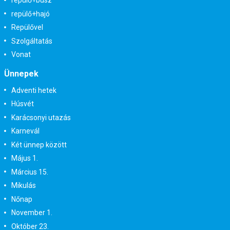
repülő+busz
repülő+hajó
Repülővel
Szolgáltatás
Vonat
Ünnepek
Adventi hetek
Húsvét
Karácsonyi utazás
Karnevál
Két ünnep között
Május 1.
Március 15.
Mikulás
Nőnap
November 1.
Október 23.