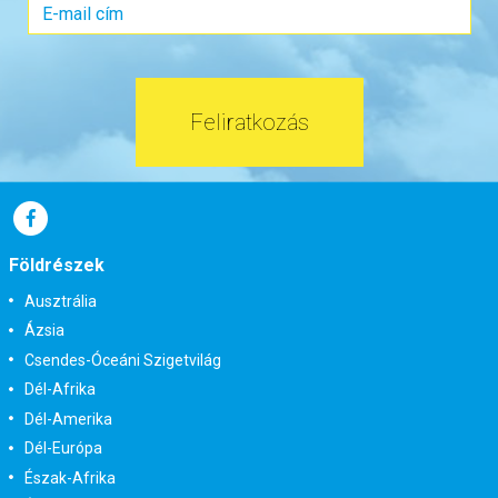
Időpont: 2026-12-29 | 11 éj
már 2.180.000 Ft-tól
Feliratkozás
Időpontok és árak
Bőröndbe
Földrészek
Ausztrália
Ázsia
Csendes-Óceáni Szigetvilág
Dél-Afrika
Dél-Amerika
Dél-Európa
Észak-Afrika