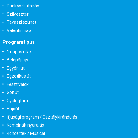
Pünkösdi utazás
Szilveszter
Tavaszi szünet
Valentin nap
Programtípus
1 napos utak
Belépőjegy
Egyéni út
Egzotikus út
Fesztiválok
Golfút
Gyalogtúra
Hajóút
Ifjúsági program / Osztálykirándulás
Kombinált nyaralás
Koncertek / Musical