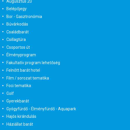
Augusztus 20
Belépőjegy
Bor - Gasztronómia
Búvárkodás
Családbarát
Csillagtúra
Csoportos út
Élményprogram
Fakultatív program lehetőség
Felnőtt barát hotel
Film / sorozat tematika
Foci tematika
Golf
Gyerekbarát
Gyógyfürdő - Élményfürdő - Aquapark
Hajós kirándulás
Háziállat barát