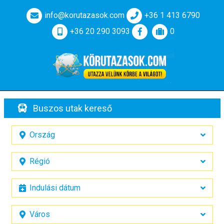
info@korutazasok.com
+36 1 413 6790
+36 20 290 3093
0
Buszos utak kereső