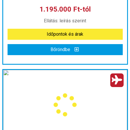
1.195.000 Ft-tól
már 1.475.000 Ft-tól
Ellátás: leírás szerint
Időpontok és árak
Időpontok és árak
Bőröndbe
Bőröndbe
Üzbegisztán nagykörút: Az Aral-tó partjától a Tien-san kapujáig ****
Ország:
Üzbegisztán
Város:
Körutazás Üzbegisztánban
Utazás módja:
Egyénileg
Ellátás:
leírás szerint
Szálláskategória:
Hotel ****
Szobatípus:
Kétágyas (franciaágyas) szoba felnőtt pótággyal
Időtartam:
11 éj