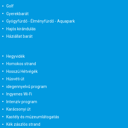
Golf
Gyerekbarát
Gyógyfürdő - Élményfürdő - Aquapark
Hajós kirándulás
Háziállat barát
Hegyvidék
Homokos strand
Hosszú Hétvégék
Húsvéti út
idegennyelvű program
Ingyenes Wi-Fi
Intenzív program
Karácsonyi út
Kastély és múzeumlátogatás
Kék zászlós strand