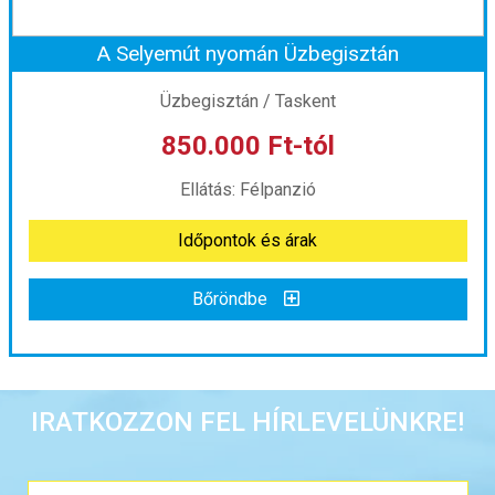
A Selyemút nyomán Üzbegisztán
Időpont: 2026-08-30 | 11 éj
Üzbegisztán / Taskent
850.000 Ft-tól
már 1.195.000 Ft-tól
Ellátás: Félpanzió
Időpontok és árak
Időpontok és árak
Bőröndbe
Bőröndbe
A Selyemút nyomán Üzbegisztán
IRATKOZZON FEL HÍRLEVELÜNKRE!
Ország:
Üzbegisztán
Város:
Taskent