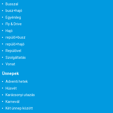
Busszal
busz+hajó
Egyénileg
Fly & Drive
Hajó
repülő+busz
repülő+hajó
Repülővel
Szolgáltatás
Vonat
Ünnepek
Adventi hetek
Húsvét
Karácsonyi utazás
Karnevál
Két ünnep között