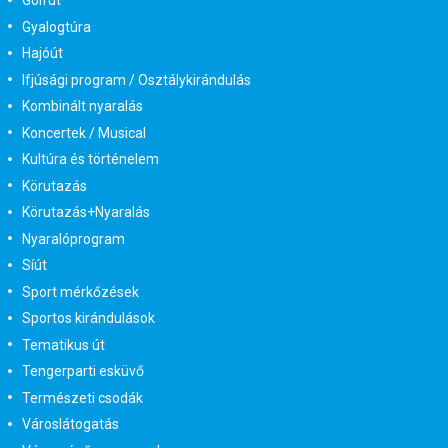
Golfút
Gyalogtúra
Hajóút
Ifjúsági program / Osztálykirándulás
Kombinált nyaralás
Koncertek / Musical
Kultúra és történelem
Körutazás
Körutazás+Nyaralás
Nyaralóprogram
Síút
Sport mérkőzések
Sportos kirándulások
Tematikus út
Tengerparti esküvő
Természeti csodák
Városlátogatás