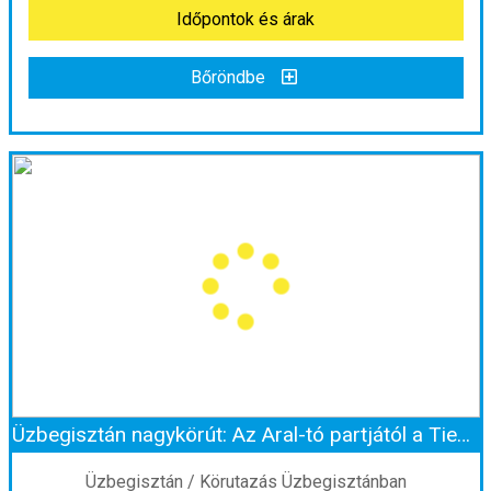
Időpontok és árak
Bőröndbe
Üzbegisztán - Türkmenisztán körutazás ***
Ország:
Üzbegisztán
Város:
Körutazás Üzbegisztánban
Utazás módja:
Repülővel
Ellátás:
Félpanzió
Szálláskategória:
Hotel ***
Szobatípus:
Kétágyas (franciaágyas) szoba felnőtt pótággyal
Időtartam:
10 éj
Üzbegisztán nagykörút: Az Aral-tó partjától a Tien-san kapujáig ****
Időpont: 2026-08-28 | 10 éj
Üzbegisztán / Körutazás Üzbegisztánban