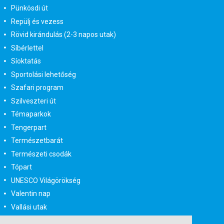
Pünkösdi út
Repülj és vezess
Rövid kirándulás (2-3 napos utak)
Síbérlettel
Síoktatás
Sportolási lehetőség
Szafari program
Szilveszteri út
Témaparkok
Tengerpart
Természetbarát
Természeti csodák
Tópart
UNESCO Világörökség
Valentin nap
Vallási utak
Városlátogatás