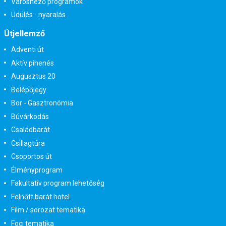
Városnéző programok
Üdülés - nyaralás
Útjellemző
Adventi út
Aktív pihenés
Augusztus 20
Belépőjegy
Bor - Gasztronómia
Búvárkodás
Családbarát
Csillagtúra
Csoportos út
Élményprogram
Fakultatív program lehetőség
Felnőtt barát hotel
Film / sorozat tematika
Foci tematika