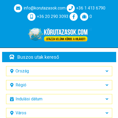
info@korutazasok.com
+36 1 413 6790
+36 20 290 3093
0
Buszos utak kereső