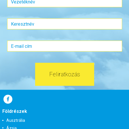
Utazás módja:
Repülővel
Ellátás:
Félpanzió
Szálláskategória:
Hotel
Szobatípus:
Kétágyas (franciaágyas) szoba felnőtt pótággyal
Időtartam:
7 éj
Időpont: 2026-09-06 | 7 éj
már 850.000 Ft-tól
Feliratkozás
Időpontok és árak
Bőröndbe
Földrészek
Ausztrália
Ázsia