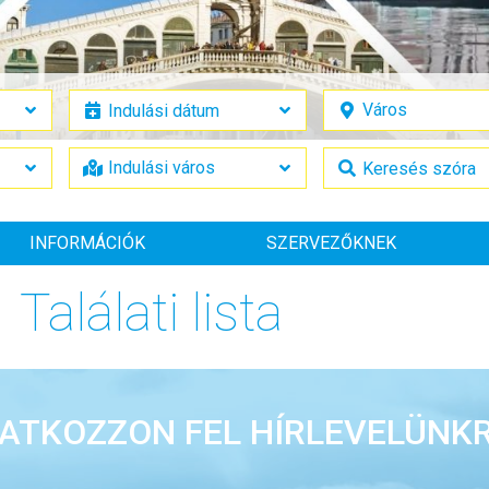
INFORMÁCIÓK
SZERVEZŐKNEK
Találati lista
RATKOZZON FEL HÍRLEVELÜNKR