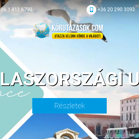
+36 1 413 6790
+36 20 290 3093
OLASZORSZÁGI 
Részletek