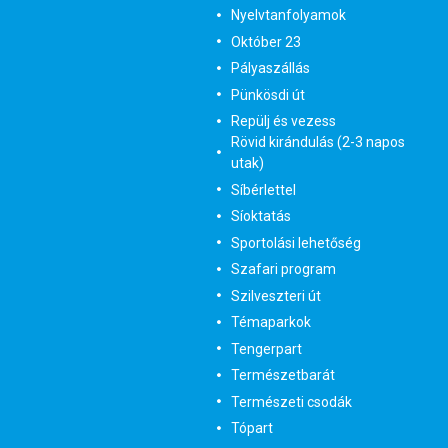
Nyelvtanfolyamok
Október 23
Pályaszállás
Pünkösdi út
Repülj és vezess
Rövid kirándulás (2-3 napos
utak)
Síbérlettel
Síoktatás
Sportolási lehetőség
Szafari program
Szilveszteri út
Témaparkok
Tengerpart
Természetbarát
Természeti csodák
Tópart