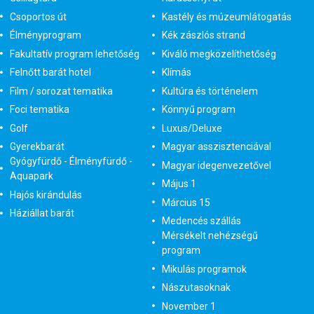
Csoportos út
Kastély és múzeumlátogatás
Élményprogram
Kék zászlós strand
Fakultatív program lehetőség
Kiváló megközelíthetőség
Felnőtt barát hotel
Klímás
Film / sorozat tematika
Kultúra és történelem
Foci tematika
Könnyű program
Golf
Luxus/Deluxe
Gyerekbarát
Magyar asszisztenciával
Gyógyfürdő - Élményfürdő -
Magyar idegenvezetővel
Aquapark
Május 1
Hajós kirándulás
Március 15
Háziállat barát
Medencés szállás
Mérsékelt nehézségű
program
Mikulás programok
Nászutasoknak
November 1