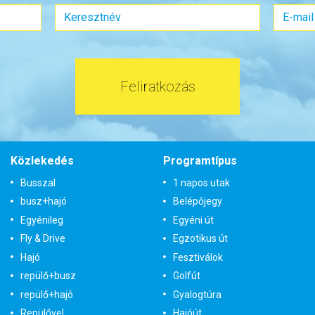
Feliratkozás
Közlekedés
Programtípus
Busszal
1 napos utak
busz+hajó
Belépőjegy
Egyénileg
Egyéni út
Fly & Drive
Egzotikus út
Hajó
Fesztiválok
repülő+busz
Golfút
repülő+hajó
Gyalogtúra
Repülővel
Hajóút