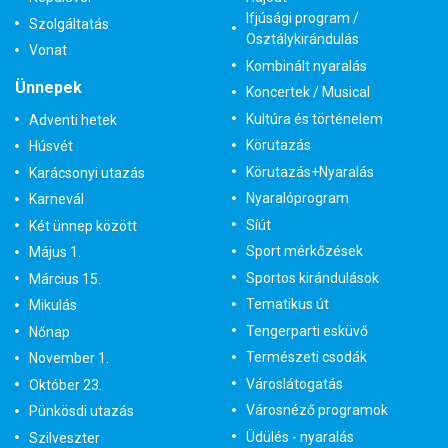
Ifjúsági program /
Szolgáltatás
Osztálykirándulás
Vonat
Kombinált nyaralás
Ünnepek
Koncertek / Musical
Kultúra és történelem
Adventi hetek
Körutazás
Húsvét
Körutazás+Nyaralás
Karácsonyi utazás
Nyaralóprogram
Karnevál
Síút
Két ünnep között
Sport mérkőzések
Május 1.
Sportos kirándulások
Március 15.
Tematikus út
Mikulás
Tengerparti esküvő
Nőnap
Természeti csodák
November 1.
Városlátogatás
Október 23.
Városnéző programok
Pünkösdi utazás
Üdülés - nyaralás
Szilveszter