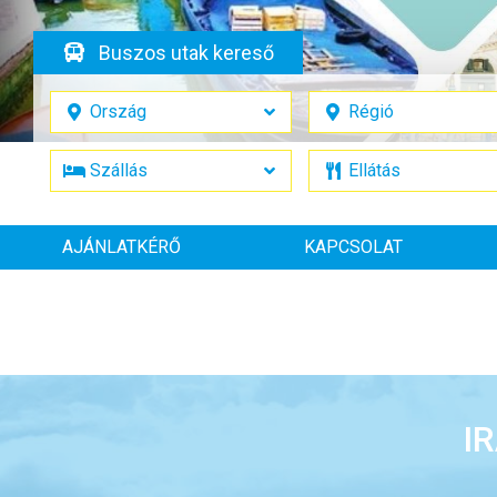
Buszos utak kereső
AJÁNLATKÉRŐ
KAPCSOLAT
I