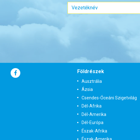
Földrészek
Ausztrália
Ázsia
Csendes-Óceáni Szigetvilág
Dél-Afrika
Dél-Amerika
Dél-Európa
Észak-Afrika
Észak-Amerika