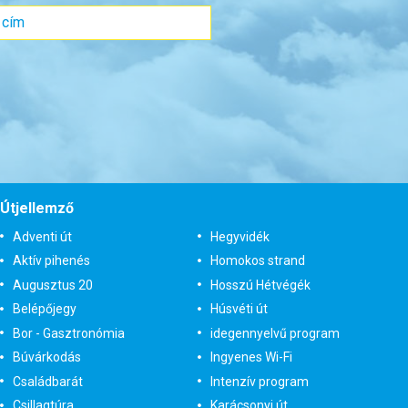
Útjellemző
Adventi út
Hegyvidék
Aktív pihenés
Homokos strand
Augusztus 20
Hosszú Hétvégék
Belépőjegy
Húsvéti út
Bor - Gasztronómia
idegennyelvű program
Búvárkodás
Ingyenes Wi-Fi
Családbarát
Intenzív program
Csillagtúra
Karácsonyi út