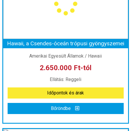
Utazás módja:
Repülővel
Ellátás:
leírás szerint
Szálláskategória:
Hotel ***
Szobatípus:
Kétágyas (franciaágyas) szoba
Időtartam:
17 éj
Hawaii, a Csendes-óceán trópusi gyöngyszemei
Időpont: 2026-11-24 | 17 éj
Amerikai Egyesült Államok / Hawaii
2.650.000 Ft-tól
már 2.890.000 Ft-tól
Ellátás: Reggeli
Időpontok és árak
Időpontok és árak
Bőröndbe
Bőröndbe
Hawaii, a Csendes-óceán trópusi gyöngyszemei