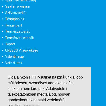
Sportolási lehetőség
Szafari program
Szilveszteri út
Témaparkok
Tengerpart
Természetbarát
Természeti csodák
Tópart
UNESCO Világörökség
Valentin nap
Vallási utak
Városlátogatás
Városlátogatás egyénileg
Oldalainkon HTTP-sütiket használunk a jobb
Velencei karnevál
működésért, személyes adatokat az ún.
Vidéki felszállással
sütikben nem tárolunk.
Adatvédelmi
tájékoztatónkban
megtalálod, hogyan
Wellness
gondoskodunk adataid védelméről.
Zene tematika