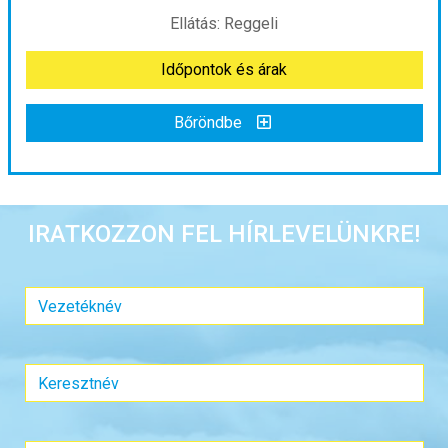
Ellátás: Reggeli
Időpontok és árak
Időpontok és árak
Bőröndbe
Bőröndbe
Nagy vadnyugati körutazás ***
IRATKOZZON FEL HÍRLEVELÜNKRE!
Ország:
Amerikai Egyesült Államok
Város:
Las Vegas
Utazás módja:
Repülővel
Ellátás:
Reggeli
Szálláskategória:
Hotel ***
Szobatípus:
Kétágyas (franciaágyas) szoba
Időtartam:
15 éj