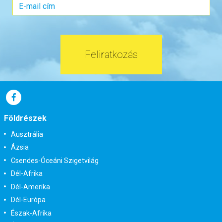
Időpont: 2027-05-02 | 15 éj
már 2.740.000 Ft-tól
Feliratkozás
Időpontok és árak
Bőröndbe
Földrészek
Ausztrália
Ázsia
Csendes-Óceáni Szigetvilág
Dél-Afrika
Dél-Amerika
Dél-Európa
Észak-Afrika