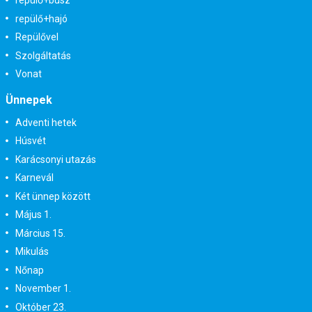
repülő+busz
repülő+hajó
Repülővel
Szolgáltatás
Vonat
Ünnepek
Adventi hetek
Húsvét
Karácsonyi utazás
Karnevál
Két ünnep között
Május 1.
Március 15.
Mikulás
Nőnap
November 1.
Október 23.