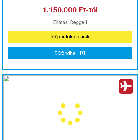
1.150.000 Ft-tól
már 1.990.000 Ft-tól
Ellátás: Reggeli
Időpontok és árak
Időpontok és árak
Bőröndbe
Bőröndbe
A keleti part örökségei, Washington és New York ***
Ország:
Amerikai Egyesült Államok
Város:
New York
Utazás módja:
Repülővel
Ellátás:
Reggeli
Szálláskategória:
Hotel ***
Szobatípus:
Kétágyas (franciaágyas) szoba felnőtt pótággyal
Időtartam:
6 éj