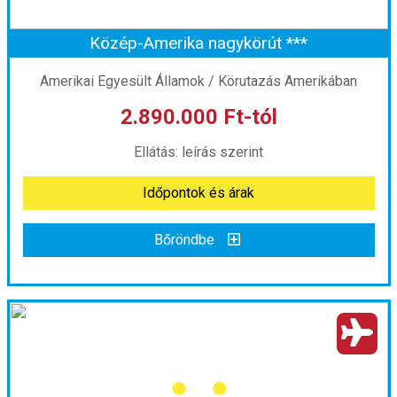
Közép-Amerika nagykörút ***
Időpont: 2026-11-03 | 6 éj
Amerikai Egyesült Államok / Körutazás Amerikában
2.890.000 Ft-tól
már 1.150.000 Ft-tól
Ellátás: leírás szerint
Időpontok és árak
Időpontok és árak
Bőröndbe
Bőröndbe
Közép-Amerika nagykörút ***
Ország:
Amerikai Egyesült Államok
Város:
Körutazás Amerikában