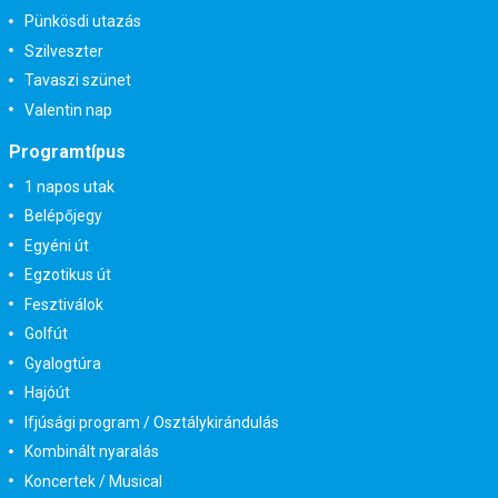
Pünkösdi utazás
Szilveszter
Tavaszi szünet
Valentin nap
Programtípus
1 napos utak
Belépőjegy
Egyéni út
Egzotikus út
Fesztiválok
Golfút
Gyalogtúra
Hajóút
Ifjúsági program / Osztálykirándulás
Kombinált nyaralás
Koncertek / Musical