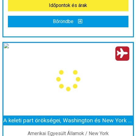
Időpontok és árak
Bőröndbe
USA - A Nyugati part csillagai ***
Ország:
Amerikai Egyesült Államok
Város:
San Francisco
Utazás módja:
Repülővel
Ellátás:
Reggeli
Szálláskategória:
Hotel ***
Szobatípus:
Kétágyas (két különálló ágyas) szoba
Időtartam:
11 éj
A keleti part örökségei, Washington és New York ***
Időpont: 2026-10-15 | 11 éj
Amerikai Egyesült Államok / New York