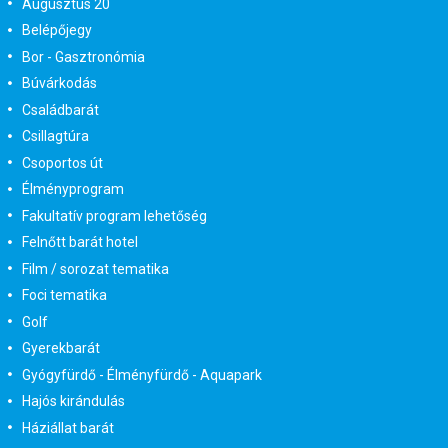
Augusztus 20
Belépőjegy
Bor - Gasztronómia
Búvárkodás
Családbarát
Csillagtúra
Csoportos út
Élményprogram
Fakultatív program lehetőség
Felnőtt barát hotel
Film / sorozat tematika
Foci tematika
Golf
Gyerekbarát
Gyógyfürdő - Élményfürdő - Aquapark
Hajós kirándulás
Háziállat barát