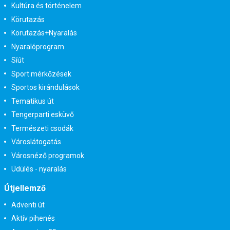
Kultúra és történelem
Körutazás
Körutazás+Nyaralás
Nyaralóprogram
Síút
Sport mérkőzések
Sportos kirándulások
Tematikus út
Tengerparti esküvő
Természeti csodák
Városlátogatás
Városnéző programok
Üdülés - nyaralás
Útjellemző
Adventi út
Aktív pihenés