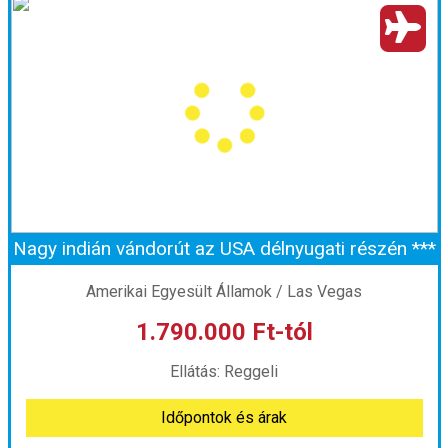
Ország:
Amerikai Egyesült Államok
Város:
Honolulu
Utazás módja:
Repülővel
Ellátás:
Reggeli
Szálláskategória:
Aparthotel
Szobatípus:
Kétágyas (franciaágyas) szoba
Időtartam:
12 éj
Nagy indián vándorút az USA délnyugati részén ***
Időpont: 2026-11-26 | 12 éj
Amerikai Egyesült Államok / Las Vegas
1.790.000 Ft-tól
már 2.650.000 Ft-tól
Ellátás: Reggeli
Időpontok és árak
Időpontok és árak