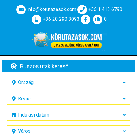
info@korutazasok.com
+36 1 413 6790
+36 20 290 3093
0
Buszos utak kereső