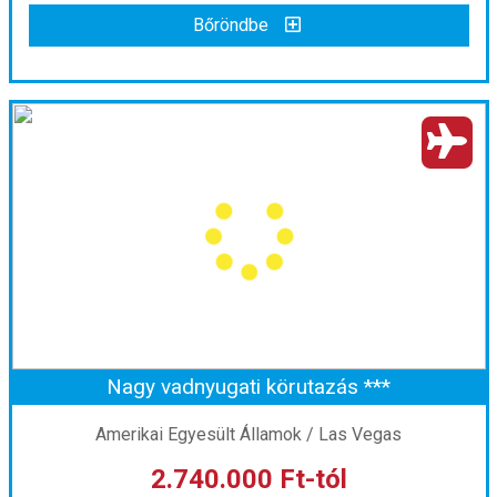
Bőröndbe
Bőröndbe
Nagy indián vándorút az USA délnyugati részén ***
Ország:
Amerikai Egyesült Államok
Város:
Las Vegas
Utazás módja:
Repülővel
Ellátás:
Reggeli
Szálláskategória:
Hotel ***
Szobatípus:
Kétágyas (két különálló ágyas) szoba
Időtartam:
10 éj
Nagy vadnyugati körutazás ***
Időpont: 2027-04-09 | 10 éj
Amerikai Egyesült Államok / Las Vegas
2.740.000 Ft-tól
már 1.790.000 Ft-tól