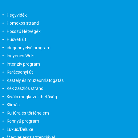
Hegyvidék
Homokos strand
Hosszú Hétvégék
Húsvéti út
idegennyelvű program
Ingyenes Wi-Fi
Intenzív program
Karácsonyi út
Kastély és múzeumlátogatás
Kék zászlós strand
Kiváló megközelíthetőség
Klímás
Kultúra és történelem
Könnyű program
Luxus/Deluxe
Magyar asszisztenciával