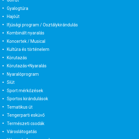
Golfút
Gyalogtúra
Hajóút
Ifjúsági program / Osztálykirándulás
Kombinált nyaralás
Koncertek / Musical
Kultúra és történelem
Körutazás
Körutazás+Nyaralás
Nyaralóprogram
Síút
Sport mérkőzések
Sportos kirándulások
Tematikus út
Tengerparti esküvő
Természeti csodák
Városlátogatás