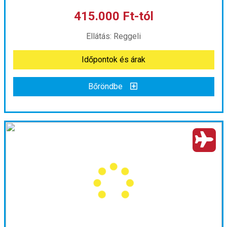
415.000 Ft-tól
már 555.000 Ft-tól
Ellátás: Reggeli
Időpontok és árak
Időpontok és árak
Bőröndbe
Bőröndbe
Baltikumi Impressziók ****
Ország:
Lettország
Város:
Riga
Utazás módja:
Repülővel
Ellátás:
Reggeli
Szálláskategória:
Hotel ****
Szobatípus:
Kétágyas (franciaágyas) szoba
Időtartam:
4 éj