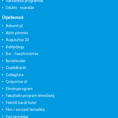
Városnéző programok
Üdülés - nyaralás
Útjellemző
Adventi út
Aktív pihenés
Augusztus 20
Belépőjegy
Bor - Gasztronómia
Búvárkodás
Családbarát
Csillagtúra
Csoportos út
Élményprogram
Fakultatív program lehetőség
Felnőtt barát hotel
Film / sorozat tematika
Foci tematika