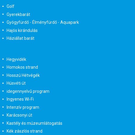
Golf
Gyerekbarát
Gyógyfürdő - Élményfürdő - Aquapark
Hajós kirándulás
Háziállat barát
Hegyvidék
Homokos strand
Hosszú Hétvégék
Húsvéti út
idegennyelvű program
Ingyenes Wi-Fi
Intenzív program
Karácsonyi út
Kastély és múzeumlátogatás
Kék zászlós strand