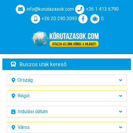
info@korutazasok.com
+36 1 413 6790
+36 20 290 3093
0
Buszos utak kereső