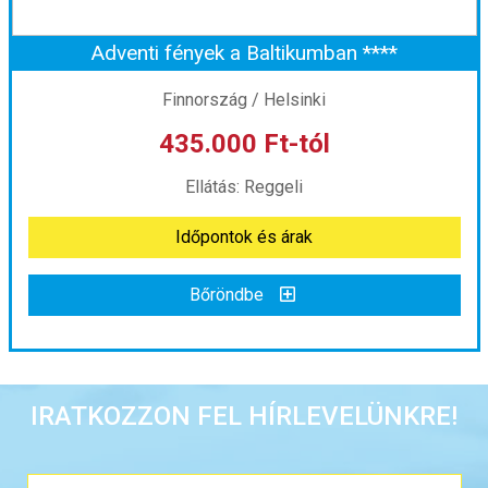
Adventi fények a Baltikumban ****
Időpont: 2026-10-22 | 4 éj
Finnország / Helsinki
435.000 Ft-tól
már 415.000 Ft-tól
Ellátás: Reggeli
Időpontok és árak
Időpontok és árak
Bőröndbe
Bőröndbe
Adventi fények a Baltikumban ****
IRATKOZZON FEL HÍRLEVELÜNKRE!
Ország:
Finnország
Város:
Helsinki