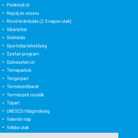
Pünkösdi út
Repülj és vezess
Rövid kirándulás (2-3 napos utak)
Síbérlettel
Síoktatás
Sportolási lehetőség
Szafari program
Szilveszteri út
Témaparkok
Tengerpart
Természetbarát
Természeti csodák
Tópart
UNESCO Világörökség
Valentin nap
Vallási utak
Városlátogatás