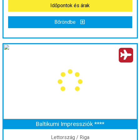
Időpontok és árak
Bőröndbe
A Balti-tenger kincsei ****
Ország:
Finnország
Város:
Helsinki
Utazás módja:
Repülővel
Ellátás:
Reggeli
Szálláskategória:
Hotel ****
Szobatípus:
Kétágyas (franciaágyas) szoba
Időtartam:
5 éj
Baltikumi Impressziók ****
Időpont: 2026-09-08 | 5 éj
Lettország / Riga