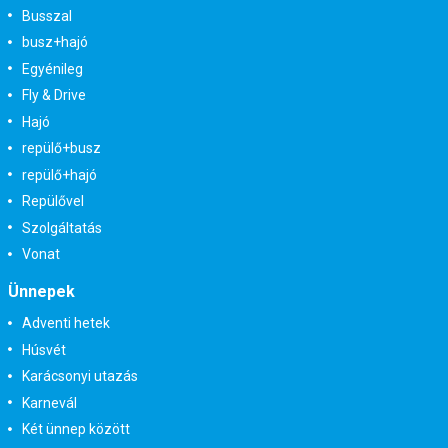
Busszal
busz+hajó
Egyénileg
Fly & Drive
Hajó
repülő+busz
repülő+hajó
Repülővel
Szolgáltatás
Vonat
Ünnepek
Adventi hetek
Húsvét
Karácsonyi utazás
Karnevál
Két ünnep között