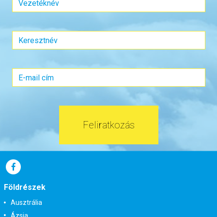
Utazás módja:
Repülővel
Ellátás:
Reggeli
Szálláskategória:
Hotel ****
Szobatípus:
Kétágyas (két különálló ágyas) szoba
Időtartam:
4 éj
Időpont: 2026-12-10 | 4 éj
már 435.000 Ft-tól
Feliratkozás
Időpontok és árak
Bőröndbe
Földrészek
Ausztrália
Ázsia