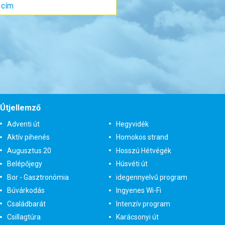
 ágyas) szoba
Szobatípus:
Kétágyas (két különálló ágyas) szoba
Időtartam:
9 éj
12 éj
Időpont: 2027-03-10 | 9 éj
t-tól
már 1.390.000 Ft-tól
röndbe
Időpontok és
Bőröndbe
Útjellemző
árak
Adventi út
Hegyvidék
Aktív pihenés
Homokos strand
Augusztus 20
Hosszú Hétvégék
Belépőjegy
Húsvéti út
Bor - Gasztronómia
idegennyelvű program
Búvárkodás
Ingyenes Wi-Fi
Családbarát
Intenzív program
Csillagtúra
Karácsonyi út