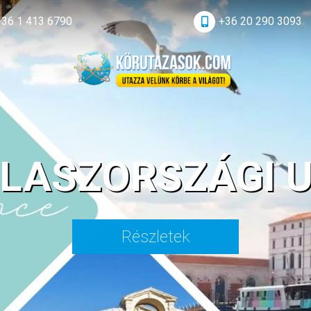
+36 1 413 6790
+36 20 290 3093
OLASZORSZÁGI 
Részletek