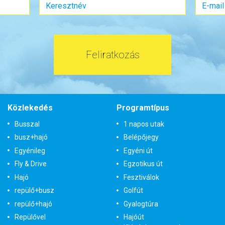
s:
Kétágyas (két különálló ágyas) szoba
Szobatípus:
Kétágyas (két különálló
Időtartam:
13 éj
Időtartam:
12 éj
ont: 2026-11-23 | 13 éj
Időpont: 2027-02-02 | 
Feliratkozás
1.625.000 Ft-tól
már 1.890.000 F
tok és
Bőröndbe
Időpontok és
Bő
Közlekedés
Programtípus
ak
árak
Busszal
1 napos utak
busz+hajó
Belépőjegy
Egyénileg
Egyéni út
Fly & Drive
Egzotikus út
Hajó
Fesztiválok
repülő+busz
Golfút
repülő+hajó
Gyalogtúra
Repülővel
Hajóút