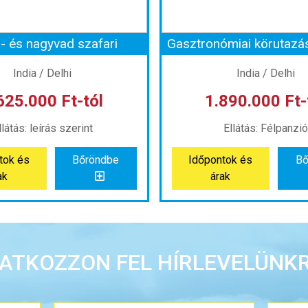
s- és nagyvad szafari
Gasztronómiai körutazá
India / Delhi
India / Delhi
625.000 Ft-tól
1.890.000 Ft-
llátás: leírás szerint
Ellátás: Félpanzió
tok és
Bőröndbe
Időpontok és
Bő
ak
árak
is- és nagyvad szafari
Gasztronómiai körutazás
Ország:
India
Ország:
India
RATKOZZON FEL HÍRLEVELÜNKR
Város:
Delhi
Város:
Delhi
zás módja:
Repülővel
Utazás módja:
Repül
látás:
leírás szerint
Ellátás:
Félpanzi
álláskategória:
Hotel
Szálláskategória:
Ho