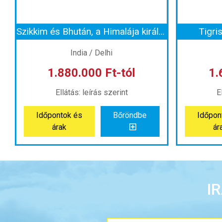
Szikkim és Bhután, a Himalája királyságai
Tigri
India / Delhi
1.880.000 Ft-tól
1.
Ellátás: leírás szerint
E
Időpontok és
Bőröndbe
Időpon
árak
ár
Szikkim és Bhután, a Himalája királyságai
Tigr
Ország:
India
I
Város:
Delhi
Utazás módja:
Repülővel
Uta
Ellátás:
leírás szerint
El
Szálláskategória:
Hotel
Sz