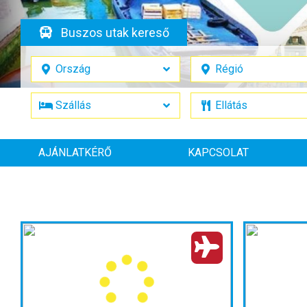
Buszos utak kereső
AJÁNLATKÉRŐ
KAPCSOLAT