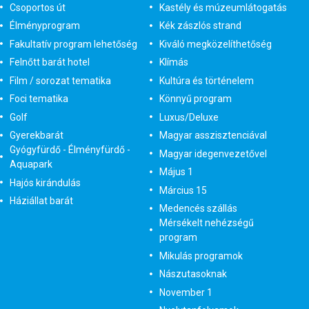
Csoportos út
Kastély és múzeumlátogatás
Élményprogram
Kék zászlós strand
Fakultatív program lehetőség
Kiváló megközelíthetőség
Felnőtt barát hotel
Klímás
Film / sorozat tematika
Kultúra és történelem
Foci tematika
Könnyű program
Golf
Luxus/Deluxe
Gyerekbarát
Magyar asszisztenciával
Gyógyfürdő - Élményfürdő -
Magyar idegenvezetővel
Aquapark
Május 1
Hajós kirándulás
Március 15
Háziállat barát
Medencés szállás
Mérsékelt nehézségű
program
Mikulás programok
Nászutasoknak
November 1