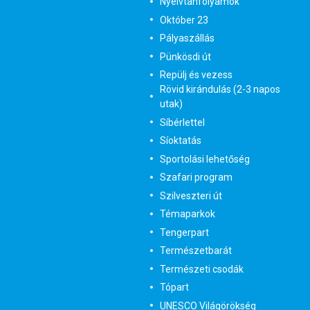
Nyelvtanfolyamok
Október 23
Pályaszállás
Pünkösdi út
Repülj és vezess
Rövid kirándulás (2-3 napos
utak)
Síbérlettel
Síoktatás
Sportolási lehetőség
Szafari program
Szilveszteri út
Témaparkok
Tengerpart
Természetbarát
Természeti csodák
Tópart
UNESCO Világörökség