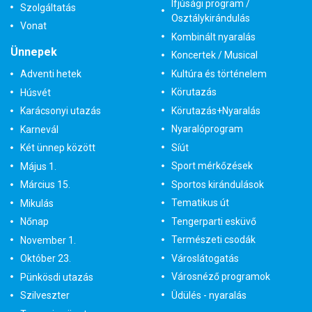
Ifjúsági program /
Szolgáltatás
Osztálykirándulás
Vonat
Kombinált nyaralás
Ünnepek
Koncertek / Musical
Kultúra és történelem
Adventi hetek
Körutazás
Húsvét
Körutazás+Nyaralás
Karácsonyi utazás
Nyaralóprogram
Karnevál
Síút
Két ünnep között
Sport mérkőzések
Május 1.
Sportos kirándulások
Március 15.
Tematikus út
Mikulás
Tengerparti esküvő
Nőnap
Természeti csodák
November 1.
Városlátogatás
Október 23.
Városnéző programok
Pünkösdi utazás
Üdülés - nyaralás
Szilveszter