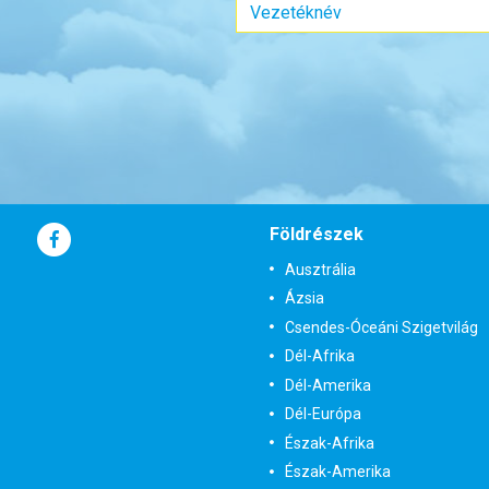
Szobatípus:
Kétágyas (franciaágyas) szoba
Szobatípu
Időtartam:
13 éj
Időpont: 2026-09-10 | 13 éj
Időp
már 1.880.000 Ft-tól
már 
Időpontok és
Bőröndbe
Időpon
Földrészek
árak
ár
Ausztrália
Ázsia
Csendes-Óceáni Szigetvilág
Dél-Afrika
Dél-Amerika
Dél-Európa
Észak-Afrika
Észak-Amerika