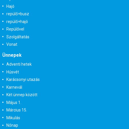
Hajó
repülő+busz
repülő+hajó
Repülővel
Szolgáltatás
Vonat
Ünnepek
Adventi hetek
Húsvét
Karácsonyi utazás
Karnevál
Két ünnep között
Május 1.
Március 15.
Mikulás
Nőnap