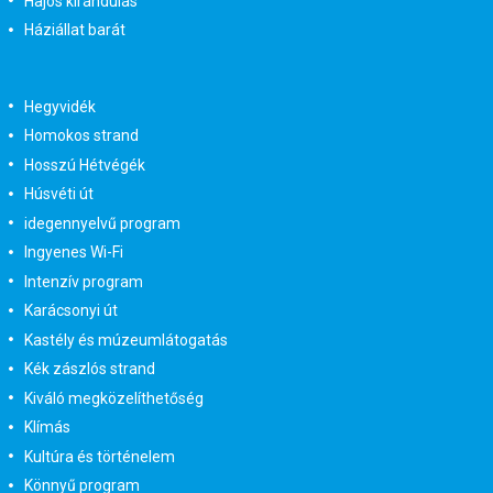
Hajós kirándulás
Háziállat barát
Hegyvidék
Homokos strand
Hosszú Hétvégék
Húsvéti út
idegennyelvű program
Ingyenes Wi-Fi
Intenzív program
Karácsonyi út
Kastély és múzeumlátogatás
Kék zászlós strand
Kiváló megközelíthetőség
Klímás
Kultúra és történelem
Könnyű program