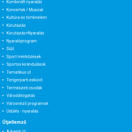
Kombinált nyaralás
Koncertek / Musical
Kultúra és történelem
Körutazás
Körutazás+Nyaralás
Nyaralóprogram
Síút
Sport mérkőzések
Sportos kirándulások
Tematikus út
Tengerparti esküvő
Természeti csodák
Városlátogatás
Városnéző programok
Üdülés - nyaralás
Útjellemző
Adventi út