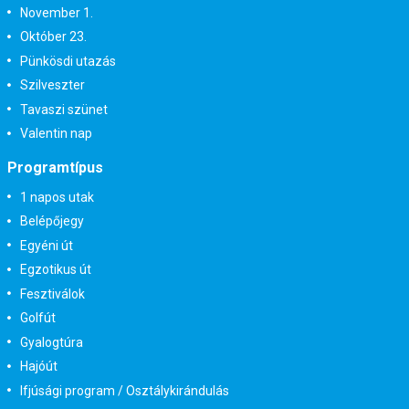
November 1.
Október 23.
Pünkösdi utazás
Szilveszter
Tavaszi szünet
Valentin nap
Programtípus
1 napos utak
Belépőjegy
Egyéni út
Egzotikus út
Fesztiválok
Golfút
Gyalogtúra
Hajóút
Ifjúsági program / Osztálykirándulás