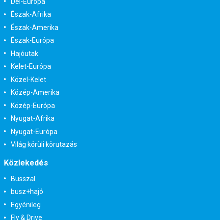
Dél-Európa
Észak-Afrika
Észak-Amerika
Észak-Európa
Hajóutak
Kelet-Európa
Közel-Kelet
Közép-Amerika
Közép-Európa
Nyugat-Afrika
Nyugat-Európa
Világ körüli körutazás
Közlekedés
Busszal
busz+hajó
Egyénileg
Fly & Drive