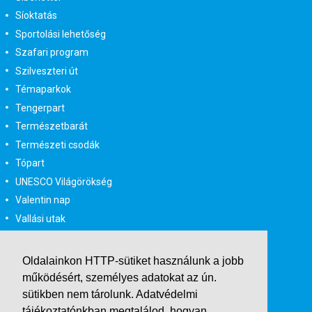
Síoktatás
Sportolási lehetőség
Szafari program
Szilveszteri út
Témaparkok
Tengerpart
Természetbarát
Természeti csodák
Tópart
UNESCO Világörökség
Valentin nap
Vallási utak
Városlátogatás
Városlátogatás egyénileg
Oldalainkon HTTP-sütiket használunk a jobb
Velencei karnevál
működésért, személyes adatokat az ún.
Vidéki felszállással
sütikben nem tárolunk.
Adatvédelmi
Wellness
tájékoztatónkban
megtalálod, hogyan