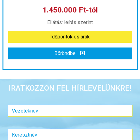
1.450.000 Ft-tól
már 1.308.333 Ft-tól
Ellátás: leírás szerint
Időpontok és árak
Időpontok és árak
Bőröndbe
Bőröndbe
Thaiföld - Kambodzsa körutazás
IRATKOZZON FEL HÍRLEVELÜNKRE!
Ország:
Thaiföld
Város:
Bangkok
Utazás módja:
Repülővel
Ellátás:
leírás szerint
Szálláskategória:
Hotel
Szobatípus:
Kétágyas (két különálló ágyas) szoba
Időtartam:
12 éj