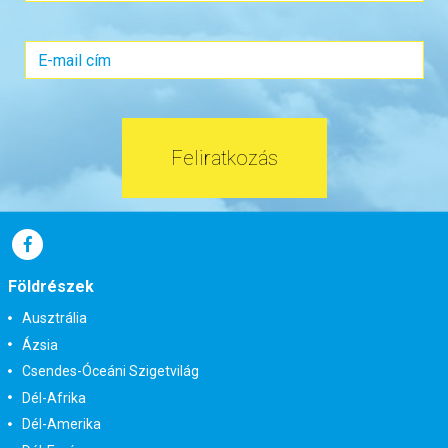
Időpont: 2027-01-18 | 12 éj
már 1.450.000 Ft-tól
Feliratkozás
Időpontok és árak
Bőröndbe
Földrészek
Ausztrália
Ázsia
Csendes-Óceáni Szigetvilág
Dél-Afrika
Dél-Amerika