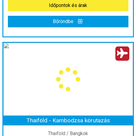
Időpontok és árak
Bőröndbe
Nagy körutazás Thaiföldön, pihenéssel Phuketen
Ország:
Thaiföld
Város:
Bangkok
Utazás módja:
Repülővel
Ellátás:
leírás szerint
Szálláskategória:
Hotel
Szobatípus:
Kétágyas (franciaágyas) szoba felnőtt pótággyal
Időtartam:
13 éj
Thaiföld - Kambodzsa körutazás
Időpont: 2026-11-17 | 13 éj
Thaiföld / Bangkok