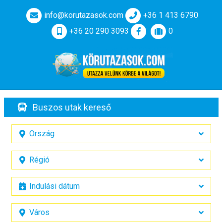
info@korutazasok.com
+36 1 413 6790
+36 20 290 3093
0
Buszos utak kereső