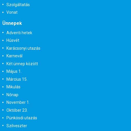
Szolgáltatás
Vonat
Ünnepek
Adventi hetek
Húsvét
Karácsonyi utazás
Karnevál
Két ünnep között
Május 1.
Március 15.
Mikulás
Nőnap
November 1.
Október 23.
Pünkösdi utazás
Szilveszter