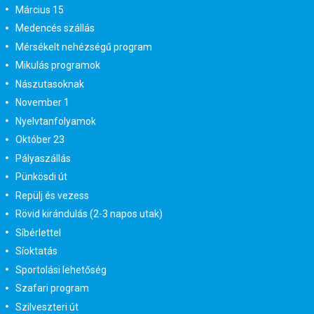
Március 15
Medencés szállás
Mérsékelt nehézségű program
Mikulás programok
Nászutasoknak
November 1
Nyelvtanfolyamok
Október 23
Pályaszállás
Pünkösdi út
Repülj és vezess
Rövid kirándulás (2-3 napos utak)
Síbérlettel
Síoktatás
Sportolási lehetőség
Szafari program
Szilveszteri út