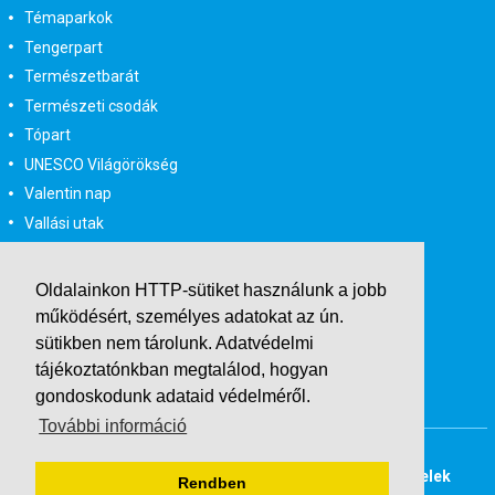
Témaparkok
Tengerpart
Természetbarát
Természeti csodák
Tópart
UNESCO Világörökség
Valentin nap
Vallási utak
Városlátogatás
Városlátogatás egyénileg
Oldalainkon HTTP-sütiket használunk a jobb
Velencei karnevál
működésért, személyes adatokat az ún.
Vidéki felszállással
sütikben nem tárolunk.
Adatvédelmi
tájékoztatónkban
megtalálod, hogyan
Wellness
gondoskodunk adataid védelméről.
Zene tematika
További információ
Buszos társasutak
Last Minute utazások
Adatvédelmi tájékoztató
Általános Szerződési Feltételek
Rendben