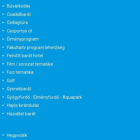
Búvárkodás
Családbarát
Csillagtúra
Csoportos út
Élményprogram
Fakultatív program lehetőség
Felnőtt barát hotel
Film / sorozat tematika
Foci tematika
Golf
Gyerekbarát
Gyógyfürdő - Élményfürdő - Aquapark
Hajós kirándulás
Háziállat barát
Hegyvidék