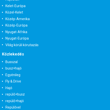
Kelet-Európa
Közel-Kelet
Közép-Amerika
Közép-Európa
Nyugat-Afrika
Nyugat-Európa
Világ körüli körutazás
Közlekedés
Busszal
busz+hajó
Egyénileg
Fly & Drive
Hajó
repülő+busz
repülő+hajó
Repülővel