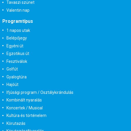
Tavaszi szünet
Valentin nap
Programtípus
1 napos utak
Belépőjegy
Egyéni út
Egzotikus út
Fesztiválok
Golfút
Gyalogtúra
Hajóút
Ifjúsági program / Osztálykirándulás
Kombinált nyaralás
Koncertek / Musical
Kultúra és történelem
Körutazás