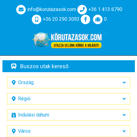
info@korutazasok.com
+36 1 413 6790
+36 20 290 3093
0
Buszos utak kereső