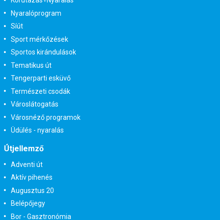
Körutazás+Nyaralás
Nyaralóprogram
Síút
Sport mérkőzések
Sportos kirándulások
Tematikus út
Tengerparti esküvő
Természeti csodák
Városlátogatás
Városnéző programok
Üdülés - nyaralás
Útjellemző
Adventi út
Aktív pihenés
Augusztus 20
Belépőjegy
Bor - Gasztronómia