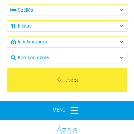
Keresés
MENÜ
Ázsia