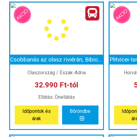
Túrázás a Vintgár-szurdokban és séta a Bledi-tó partján (non-stop)
Ország:
Szlovénia
O
Város:
Bledi-tó
V
Utazás módja:
Busszal
Ut
Ellátás:
Önellátás
Szálláskategória:
Program szerint
Szállásk
Szobatípus:
Szállás nélkül
Szob
Időtartam:
1 nap
Csobbanás az olasz riviérán, Bibionéban
Időpont: 2026-09-19 | 1 nap
Időp
Olaszország / Észak-Adria
Horvát
32.990 Ft-tól
már 29.990 Ft-tól
már
Ellátás: Önellátás
Időpontok és
Bőröndbe
Időpon
Időpontok és
Bőröndbe
Időpon
árak
ár
árak
ár