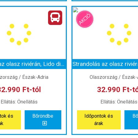
a horvát riviérán, Opatiján
szág:
Horvátország
Ország:
Horvátors
Város:
Opatija
Város:
Krk
azás módja:
Busszal
Utazás módja:
Buss
Ellátás:
Önellátás
Ellátás:
Önellátá
ategória:
Program szerint
Szálláskategória:
Program
atípus:
Szállás nélkül
Szobatípus:
Szállás n
Időtartam:
2 éj
Időtartam:
2 éj
Fürdőzés az olasz riviérán, Lido di Jesolóban
ont: 2026-08-21 | 2 éj
Időpont: 2026-08-14 |
zország / Észak-Adria
Olaszország / Észak-
32.990 Ft-tól
32.990 Ft-tó
 28.990 Ft-tól
már 28.990 Ft
Ellátás: Önellátás
Ellátás: Önellátás
tok és
Bőröndbe
Időpontok és
Bő
tok és
Bőröndbe
Időpontok és
Bő
ak
árak
ak
árak