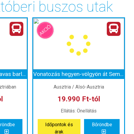
tóberi buszos utak
Kalandozás a Seegrotte tavas barlangban és a Schönbrunni Állatkertben
Vonatozás hegyen-völgyön át Semmeringen és a Lindt csokigyár mintaboltja
ztriában
Ausztria / Alsó-Ausztria
l
19.990 Ft-tól
Ellátás: Önellátás
röndbe
Időpontok és
Bőröndbe
árak