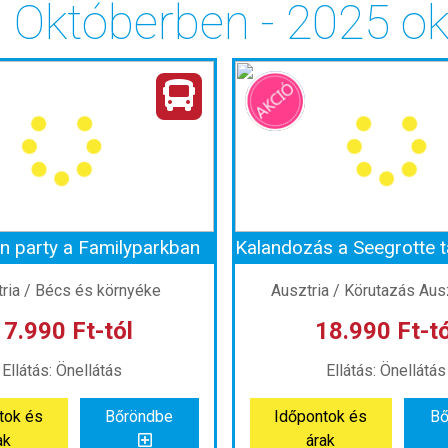
 Októberben - 2025 ok
n party a Familyparkban
ria / Bécs és környéke
Ausztria / Körutazás Aus
17.990 Ft-tól
18.990 Ft-tó
Ellátás: Önellátás
Ellátás: Önellátás
tok és
Bőröndbe
Időpontok és
Bő
ak
árak