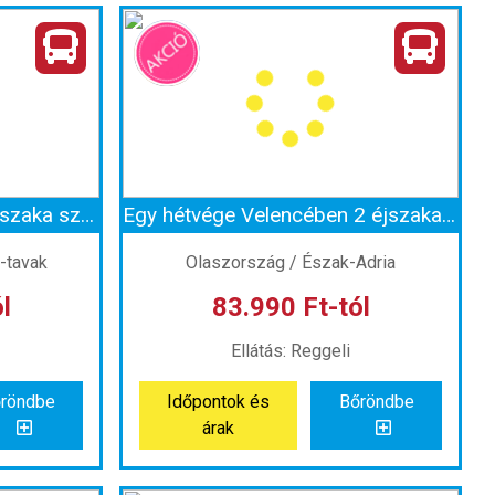
Strandolás az olasz riviérán, Caorléban
Városnézés Velencében non-stop
ág
Ország:
Olaszország
Város:
Velence
zal
Utazás módja:
Busszal
s
Ellátás:
Önellátás
 szerint
Szálláskategória:
Program szerint
élkül
Szobatípus:
Szállás nélkül
Időtartam:
2 éj
Plitvicei-tavak nyáron 1 éjszaka szállással
Egy hétvége Velencében 2 éjszaka szállással és reggelivel
 2 éj
Időpont: 2026-10-23 | 2 éj
i-tavak
Olaszország / Észak-Adria
l
83.990 Ft-tól
-tól
már 32.990 Ft-tól
Ellátás: Reggeli
röndbe
Időpontok és
Bőröndbe
röndbe
Időpontok és
Bőröndbe
árak
árak