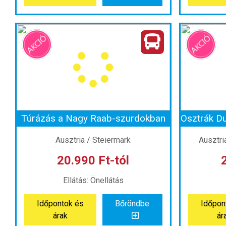
Városnézés Bécsben és a Schönbrunni-kastély
Hallowe
Ország:
Ausztria
Város:
Bécs
Utazás módja:
Busszal
Ut
Ellátás:
Önellátás
Szálláskategória:
Program szerint
Szállásk
Szobatípus:
Szállás nélkül
Szob
Időtartam:
1 nap
Túrázás a Nagy Raab-szurdokban
Időpont: 2026-08-20 | 1 nap
Időpo
Ausztria / Steiermark
Ausztri
20.990 Ft-tól
már 16.990 Ft-tól
már
Ellátás: Önellátás
Időpontok és
Bőröndbe
Időpon
Időpontok és
Bőröndbe
Időpon
árak
ár
árak
ár