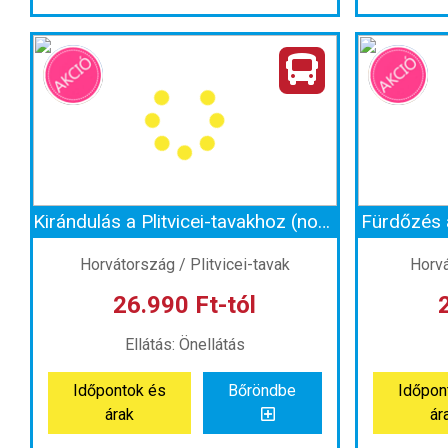
Túrázás a Nagy Raab-szurdokban
Ország:
Ausztria
Város:
Wies
Város:
Utazás módja:
Busszal
Ut
Ellátás:
Önellátás
Szálláskategória:
Program szerint
Szállásk
Szobatípus:
Szállás nélkül
Szob
Időtartam:
1 nap
Kirándulás a Plitvicei-tavakhoz (non-stop)
Fürdőzés a
Időpont: 2026-09-05 | 1 nap
Időpo
Horvátország / Plitvicei-tavak
Horvá
26.990 Ft-tól
már 20.990 Ft-tól
már
Ellátás: Önellátás
Időpontok és
Bőröndbe
Időpon
Időpontok és
Bőröndbe
Időpon
árak
ár
árak
ár