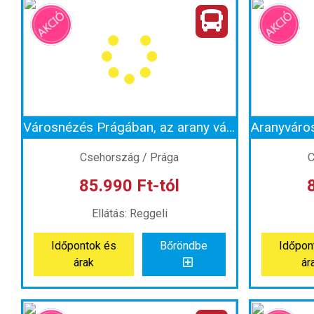
Csobbanás az olasz riviérán, Bibionéban
Ország:
Olaszország
Or
Város:
Bibione
Utazás módja:
Busszal
Ut
Ellátás:
Önellátás
Szálláskategória:
Program szerint
Sz
Szobatípus:
Szállás nélkül
Szobatí
Időtartam:
2 éj
Városnézés Prágában, az arany városban és Kutná Horában, az ezüst városban *
Időpont: 2026-08-07 | 2 éj
Időp
Csehország / Prága
C
85.990 Ft-tól
már 32.990 Ft-tól
már
Ellátás: Reggeli
Időpontok és
Bőröndbe
Időpon
Időpontok és
Bőröndbe
Időpon
árak
ár
árak
ár
Városnézés Prágában, az arany városban és Kutná Horában, az ezüst városban *