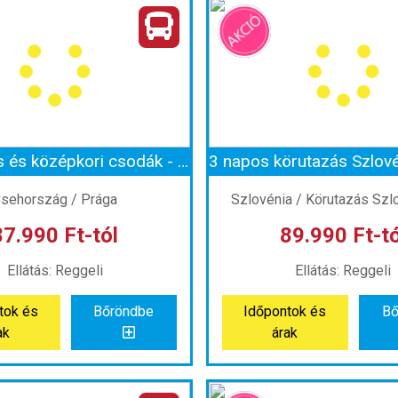
Plitvicei-tavak májusban és októberben 1 éjszaka szállással
szág:
Horvátország
Ország:
Horvátors
Város:
Plitvice
Város:
Plitvice
azás módja:
Busszal
Utazás módja:
Buss
Ellátás:
Reggeli
Ellátás:
Reggeli
álláskategória:
Hotel
Szálláskategória:
Ho
pus:
2 db kétágyas szoba
Szobatípus:
2 db kétágy
Időtartam:
1 éj
Időtartam:
1 éj
Aranyváros és középkori csodák - Prága és Český Krumlov varázsa
ont: 2026-10-23 | 1 éj
Időpont: 2026-09-26 |
sehország / Prága
Szlovénia / Körutazás Szl
87.990 Ft-tól
89.990 Ft-tó
 59.990 Ft-tól
már 59.990 Ft
Ellátás: Reggeli
Ellátás: Reggeli
tok és
Bőröndbe
Időpontok és
Bő
tok és
Bőröndbe
Időpontok és
Bő
ak
árak
ak
árak
Aranyváros és középkori csodák - Prága és Český Krumlov varázsa