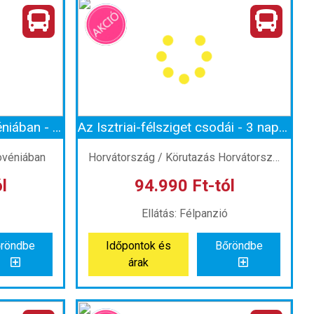
Plitvicei-tavak nyáron 1 éjszaka szállással
Egy hétvége Velencében 2 éjszaka szállással és reggelivel
zág
Ország:
Olaszország
Város:
Velence
zal
Utazás módja:
Busszal
Ellátás:
Reggeli
tel
Szálláskategória:
Hotel
as szoba
Szobatípus:
2 db kétágyas szoba
Időtartam:
2 éj
3 napos körutazás Szlovéniában - Bledi-tó, Postojna, Piran és Ljubljana
Az Isztriai-félsziget csodái - 3 nap tengerparti szállással - Plitvicei-tavak, Adriai-tenger, Pula, Rovinj, Zágráb
 1 éj
Időpont: 2026-10-23 | 2 éj
ovéniában
Horvátország / Körutazás Horvátországban
l
94.990 Ft-tól
-tól
már 83.990 Ft-tól
Ellátás: Félpanzió
röndbe
Időpontok és
Bőröndbe
röndbe
Időpontok és
Bőröndbe
árak
árak
3 napos körutazás Szlovéniában - Bledi-tó, Postojna, Piran és Ljubljana
Az Isztriai-félsziget csodái - 3 nap tengerparti szállással - Plitvicei-tavak, Adriai-tenger, Pula, Rovinj, Zágráb