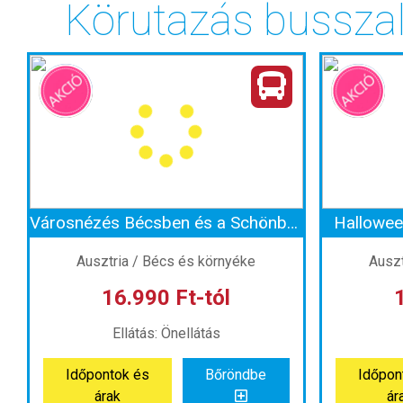
Körutazás busszal
Városnézés Bécsben és a Schönbrunni-kastély
Hallowee
Ausztria / Bécs és környéke
Auszt
16.990 Ft-tól
Ellátás: Önellátás
Időpontok és
Bőröndbe
Időpon
árak
ár