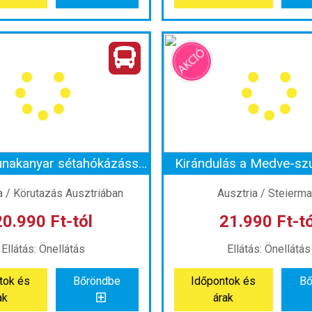
en party a Familyparkban
Ország:
Ausztria
Ország:
Ausztria
Város:
Bécs
Város:
Körutazás Auszt
azás módja:
Busszal
Utazás módja:
Buss
Ellátás:
Önellátás
Ellátás:
Önellátá
ategória:
Program szerint
Szálláskategória:
Program
atípus:
Szállás nélkül
Szobatípus:
Szállás n
Időtartam:
1 nap
Időtartam:
1 nap
Osztrák Dunakanyar sétahókázással - Melki-apátság, Wachau, Krems
Kirándulás a Medve-sz
nt: 2026-10-31 | 1 nap
Időpont: 2026-08-20 |
a / Körutazás Ausztriában
Ausztria / Steierma
20.990 Ft-tól
21.990 Ft-tó
 17.990 Ft-tól
már 18.990 Ft
Ellátás: Önellátás
Ellátás: Önellátás
tok és
Bőröndbe
Időpontok és
Bő
tok és
Bőröndbe
Időpontok és
Bő
ak
árak
ak
árak