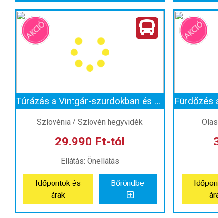
Kirándulás a Plitvicei-tavakhoz (non-stop)
Fürdőzés 
Ország:
Horvátország
Or
Város:
Plitvice
Utazás módja:
Busszal
Ut
Ellátás:
Önellátás
Szálláskategória:
Program szerint
Szállásk
Szobatípus:
Szállás nélkül
Szob
Időtartam:
1 nap
Túrázás a Vintgár-szurdokban és séta a Bledi-tó partján (non-stop)
Időpont: 2026-10-24 | 1 nap
Időp
Szlovénia / Szlovén hegyvidék
Olas
29.990 Ft-tól
már 26.990 Ft-tól
már
Ellátás: Önellátás
Időpontok és
Bőröndbe
Időpon
Időpontok és
Bőröndbe
Időpon
árak
ár
árak
ár