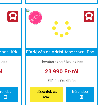
urdokban
Kirándulás az Ötschergräben-szurdokban a Myrafalle-vízeséshez
Ország:
Ausztria
Város:
Ötscher-Tormauer Nemzeti Park
zal
Utazás módja:
Busszal
s
Ellátás:
Önellátás
 szerint
Szálláskategória:
Program szerint
élkül
Szobatípus:
Szállás nélkül
Időtartam:
1 nap
Fürdőzés az Adriai-tengerben, Krk-szigeten
Fürdőzés az Adriai-tengerben, Baskán, Krk-szigeten
 1 nap
Időpont: 2026-08-22 | 1 nap
ziget
Horvátország / Krk sziget
l
28.990 Ft-tól
-tól
már 21.990 Ft-tól
Ellátás: Önellátás
röndbe
Időpontok és
Bőröndbe
röndbe
Időpontok és
Bőröndbe
árak
árak