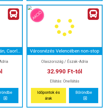
Fürdőzés az Adriai-tengerben, Krk-szigeten
Fürdőzés az Adriai-tengerben, Baskán, Krk-szigeten
zág
Ország:
Horvátország
Város:
Baska - Krk
zal
Utazás módja:
Busszal
s
Ellátás:
Önellátás
 szerint
Szálláskategória:
Program szerint
élkül
Szobatípus:
Szállás nélkül
Időtartam:
2 éj
Strandolás az olasz riviérán, Caorléban
Városnézés Velencében non-stop
 2 éj
Időpont: 2026-08-14 | 2 éj
Adria
Olaszország / Észak-Adria
l
32.990 Ft-tól
-tól
már 28.990 Ft-tól
Ellátás: Önellátás
röndbe
Időpontok és
Bőröndbe
röndbe
Időpontok és
Bőröndbe
árak
árak