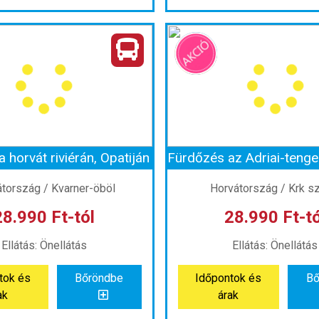
Osztrák Dunakanyar sétahókázással - Melki-apátság, Wachau, Krems
Kirándulás a Medve-sz
Ország:
Ausztria
Ország:
Ausztria
Körutazás Ausztriában
Város:
Mixnitz
azás módja:
Busszal
Utazás módja:
Buss
Ellátás:
Önellátás
Ellátás:
Önellátá
ategória:
Program szerint
Szálláskategória:
Program
atípus:
Szállás nélkül
Szobatípus:
Szállás n
Időtartam:
1 nap
Időtartam:
1 nap
 horvát riviérán, Opatiján
nt: 2026-09-26 | 1 nap
Időpont: 2026-08-29 |
tország / Kvarner-öböl
Horvátország / Krk s
28.990 Ft-tól
28.990 Ft-tó
 20.990 Ft-tól
már 21.990 Ft
Ellátás: Önellátás
Ellátás: Önellátás
tok és
Bőröndbe
Időpontok és
Bő
tok és
Bőröndbe
Időpontok és
Bő
ak
árak
ak
árak