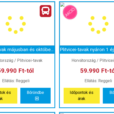
Fürdőzés az olasz riviérán, Lido di Jesolóban
rszág:
Olaszország
Ország:
Olaszorsz
áros:
Lido di Jesolo
Város:
Caorle
azás módja:
Busszal
Utazás módja:
Buss
Ellátás:
Önellátás
Ellátás:
Önellátá
ategória:
Program szerint
Szálláskategória:
Program
atípus:
Szállás nélkül
Szobatípus:
Szállás n
Időtartam:
2 éj
Időtartam:
2 éj
Plitvicei-tavak májusban és októberben 1 éjszaka szállással
ont: 2026-08-07 | 2 éj
Időpont: 2026-08-07 |
ország / Plitvicei-tavak
Horvátország / Plitvice
59.990 Ft-tól
59.990 Ft-tó
 32.990 Ft-tól
már 32.990 Ft
Ellátás: Reggeli
Ellátás: Reggeli
tok és
Bőröndbe
Időpontok és
Bő
tok és
Bőröndbe
Időpontok és
Bő
ak
árak
ak
árak