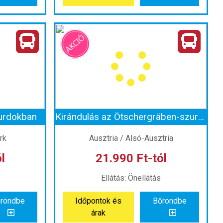
Kalandozás a Seegrotte tavas barlangban és a Schönbrunni Állatkertben
Vonatozás hegyen-völgyön át Semmeringen és a Lindt csokigyár mintaboltja
Ország:
Ausztria
riában
Város:
Semmering
zal
Utazás módja:
Busszal
s
Ellátás:
Önellátás
 szerint
Szálláskategória:
Program szerint
élkül
Szobatípus:
Szállás nélkül
Időtartam:
1 nap
urdokban
Kirándulás az Ötschergräben-szurdokban a Myrafalle-vízeséshez
 1 nap
Időpont: 2026-08-15 | 1 nap
rk
Ausztria / Alsó-Ausztria
l
21.990 Ft-tól
-tól
már 19.990 Ft-tól
Ellátás: Önellátás
röndbe
Időpontok és
Bőröndbe
röndbe
Időpontok és
Bőröndbe
árak
árak