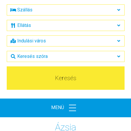
Keresés
MENÜ
Ázsia