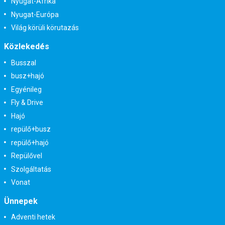
Nyugat-Afrika
Nyugat-Európa
Világ körüli körutazás
Közlekedés
Busszal
busz+hajó
Egyénileg
Fly & Drive
Hajó
repülő+busz
repülő+hajó
Repülővel
Szolgáltatás
Vonat
Ünnepek
Adventi hetek