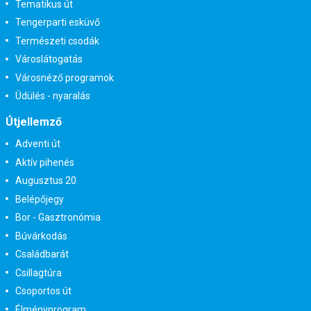
Tematikus út
Tengerparti esküvő
Természeti csodák
Városlátogatás
Városnéző programok
Üdülés - nyaralás
Útjellemző
Adventi út
Aktív pihenés
Augusztus 20
Belépőjegy
Bor - Gasztronómia
Búvárkodás
Családbarát
Csillagtúra
Csoportos út
Élményprogram