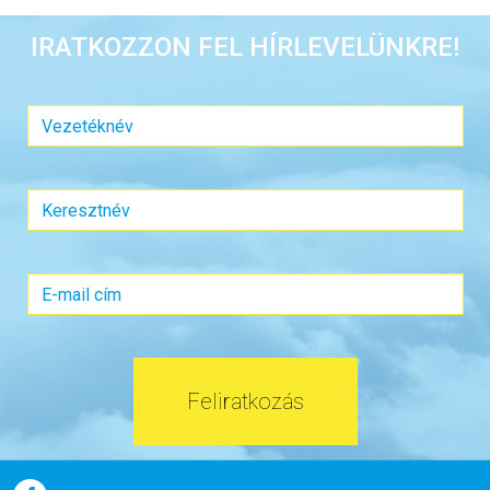
IRATKOZZON FEL HÍRLEVELÜNKRE!
Feliratkozás