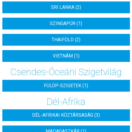
SRI LANKA (2)
SZINGAPÚR (1)
THAIFÖLD (2)
VIETNÁM (1)
Csendes-Óceáni Szigetvilág
FÜLÖP-SZIGETEK (1)
Dél-Afrika
DÉL-AFRIKAI KÖZTÁRSASÁG (3)
MADAGASZKÁR (1)