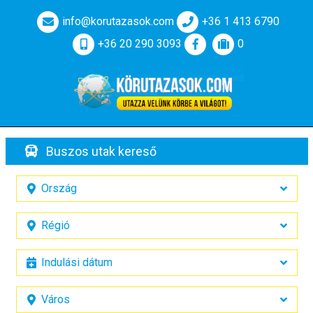
info@korutazasok.com
+36 1 413 6790
+36 20 290 3093
0
Buszos utak kereső