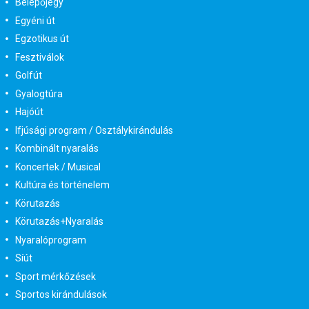
Belépőjegy
Egyéni út
Egzotikus út
Fesztiválok
Golfút
Gyalogtúra
Hajóút
Ifjúsági program / Osztálykirándulás
Kombinált nyaralás
Koncertek / Musical
Kultúra és történelem
Körutazás
Körutazás+Nyaralás
Nyaralóprogram
Síút
Sport mérkőzések
Sportos kirándulások