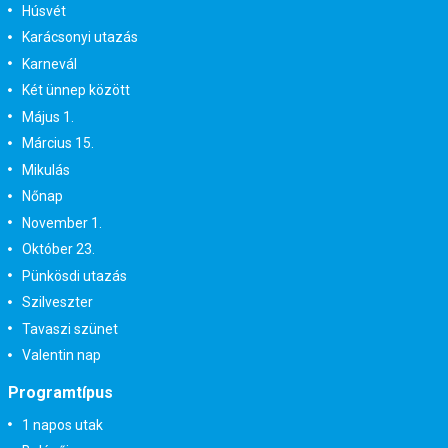
Húsvét
Karácsonyi utazás
Karnevál
Két ünnep között
Május 1.
Március 15.
Mikulás
Nőnap
November 1.
Október 23.
Pünkösdi utazás
Szilveszter
Tavaszi szünet
Valentin nap
Programtípus
1 napos utak