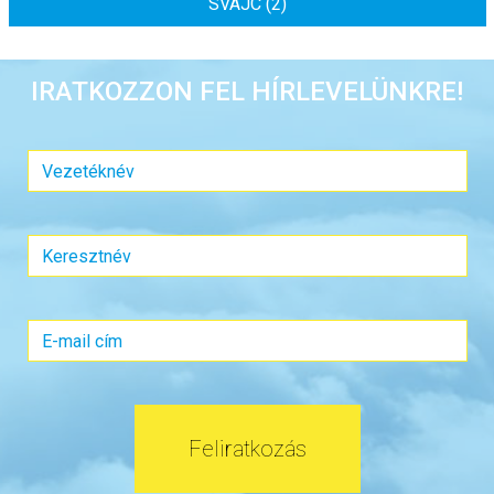
SVÁJC (2)
IRATKOZZON FEL HÍRLEVELÜNKRE!
Feliratkozás