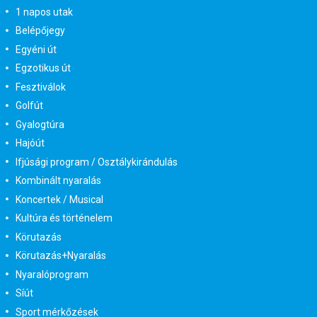
1 napos utak
Belépőjegy
Egyéni út
Egzotikus út
Fesztiválok
Golfút
Gyalogtúra
Hajóút
Ifjúsági program / Osztálykirándulás
Kombinált nyaralás
Koncertek / Musical
Kultúra és történelem
Körutazás
Körutazás+Nyaralás
Nyaralóprogram
Síút
Sport mérkőzések