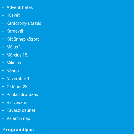
Adventi hetek
Húsvét
Karácsonyi utazás
Karnevál
Két ünnep között
Május 1.
Március 15.
Mikulás
Nőnap
November 1.
Október 23.
Pünkösdi utazás
Szilveszter
Tavaszi szünet
Valentin nap
Programtípus