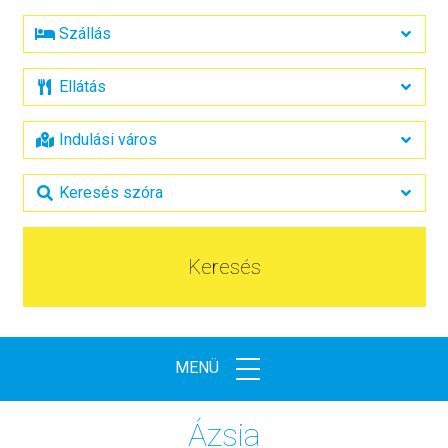
Keresés
MENÜ
Ázsia