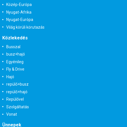
Közép-Európa
Nyugat-Afrika
Nyugat-Európa
Világ körüli körutazás
Közlekedés
Busszal
busz+hajó
Egyénileg
Fly & Drive
Hajó
repülő+busz
repülő+hajó
Repülővel
Szolgáltatás
Vonat
Ünnepek