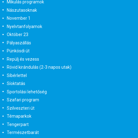
Mikulás programok
Nászutasoknak
November 1
Nyelvtanfolyamok
Október 23
Pályaszállás
Pünkösdi út
Repülj és vezess
Rövid kirándulás (2-3 napos utak)
Síbérlettel
Síoktatás
Sportolási lehetőség
Szafari program
Szilveszteri út
Témaparkok
Tengerpart
Természetbarát