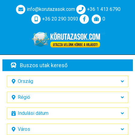
info@korutazasok.com
+36 1 413 6790
+36 20 290 3093
0
Buszos utak kereső