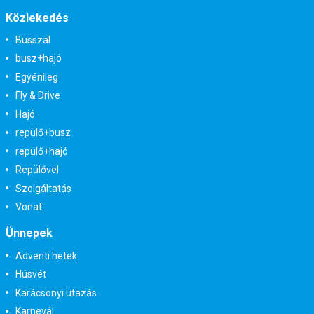
Közlekedés
Busszal
busz+hajó
Egyénileg
Fly & Drive
Hajó
repülő+busz
repülő+hajó
Repülővel
Szolgáltatás
Vonat
Ünnepek
Adventi hetek
Húsvét
Karácsonyi utazás
Karnevál