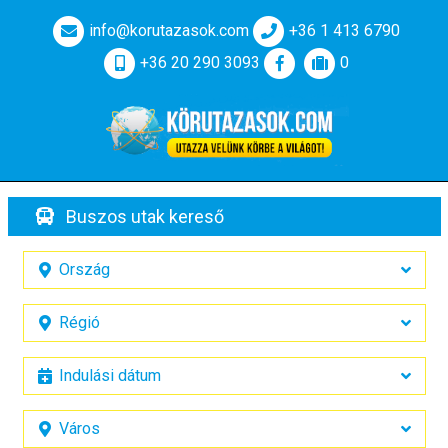
info@korutazasok.com
+36 1 413 6790
+36 20 290 3093
0
Buszos utak kereső