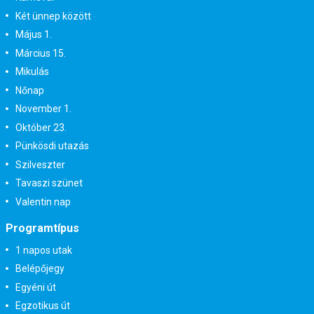
Két ünnep között
Május 1.
Március 15.
Mikulás
Nőnap
November 1.
Október 23.
Pünkösdi utazás
Szilveszter
Tavaszi szünet
Valentin nap
Programtípus
1 napos utak
Belépőjegy
Egyéni út
Egzotikus út