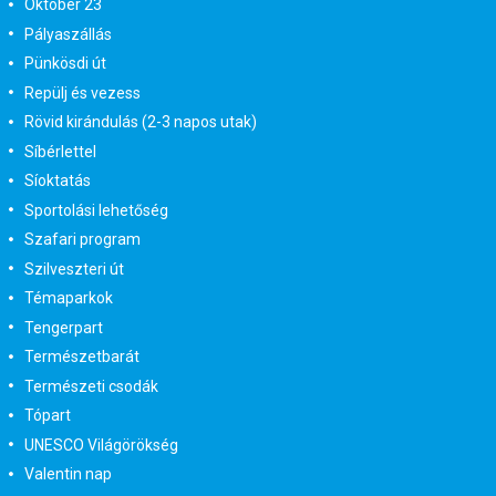
Október 23
Pályaszállás
Pünkösdi út
Repülj és vezess
Rövid kirándulás (2-3 napos utak)
Síbérlettel
Síoktatás
Sportolási lehetőség
Szafari program
Szilveszteri út
Témaparkok
Tengerpart
Természetbarát
Természeti csodák
Tópart
UNESCO Világörökség
Valentin nap