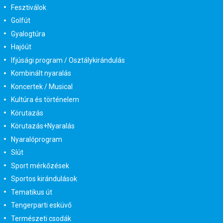
Fesztiválok
Golfút
Gyalogtúra
Hajóút
Ifjúsági program / Osztálykirándulás
Kombinált nyaralás
Koncertek / Musical
Kultúra és történelem
Körutazás
Körutazás+Nyaralás
Nyaralóprogram
Síút
Sport mérkőzések
Sportos kirándulások
Tematikus út
Tengerparti esküvő
Természeti csodák