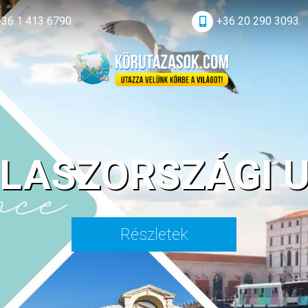
+36 1 413 6790
+36 20 290 3093
OLASZORSZÁGI 
Részletek