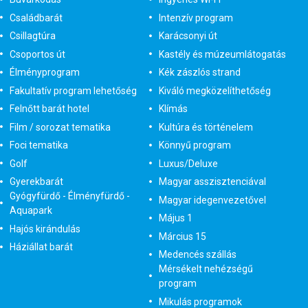
Családbarát
Intenzív program
Csillagtúra
Karácsonyi út
Csoportos út
Kastély és múzeumlátogatás
Élményprogram
Kék zászlós strand
Fakultatív program lehetőség
Kiváló megközelíthetőség
Felnőtt barát hotel
Klímás
Film / sorozat tematika
Kultúra és történelem
Foci tematika
Könnyű program
Golf
Luxus/Deluxe
Gyerekbarát
Magyar asszisztenciával
Gyógyfürdő - Élményfürdő -
Magyar idegenvezetővel
Aquapark
Május 1
Hajós kirándulás
Március 15
Háziállat barát
Medencés szállás
Mérsékelt nehézségű
program
Mikulás programok