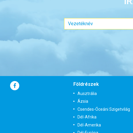
I
Földrészek
Ausztrália
Ázsia
Csendes-Óceáni Szigetvilág
Dél-Afrika
Dél-Amerika
Dél-Európa