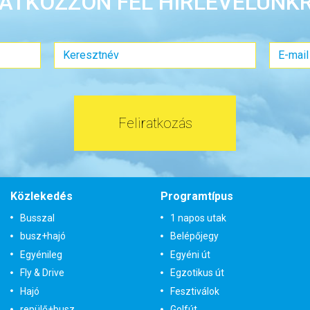
RATKOZZON FEL HÍRLEVELÜNKR
Feliratkozás
Közlekedés
Programtípus
Busszal
1 napos utak
busz+hajó
Belépőjegy
Egyénileg
Egyéni út
Fly & Drive
Egzotikus út
Hajó
Fesztiválok
repülő+busz
Golfút