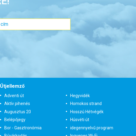
E!
Útjellemző
Adventi út
Hegyvidék
Aktív pihenés
Homokos strand
Augusztus 20
Hosszú Hétvégék
Belépőjegy
Húsvéti út
Bor - Gasztronómia
idegennyelvű program
Búvárkodás
Ingyenes Wi-Fi