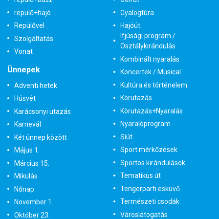
repülő+hajó
Gyalogtúra
Repülővel
Hajóút
Ifjúsági program /
Szolgáltatás
Osztálykirándulás
Vonat
Kombinált nyaralás
Ünnepek
Koncertek / Musical
Kultúra és történelem
Adventi hetek
Körutazás
Húsvét
Körutazás+Nyaralás
Karácsonyi utazás
Nyaralóprogram
Karnevál
Síút
Két ünnep között
Sport mérkőzések
Május 1.
Sportos kirándulások
Március 15.
Tematikus út
Mikulás
Tengerparti esküvő
Nőnap
Természeti csodák
November 1.
Városlátogatás
Október 23.