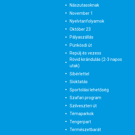
Nászutasoknak
November 1
Nyelvtanfolyamok
Október 23
Pályaszállás
Pünkösdi út
Repülj és vezess
Rövid kirándulás (2-3 napos
utak)
Síbérlettel
Síoktatás
Sportolási lehetőség
Szafari program
Szilveszteri út
Témaparkok
Tengerpart
Természetbarát