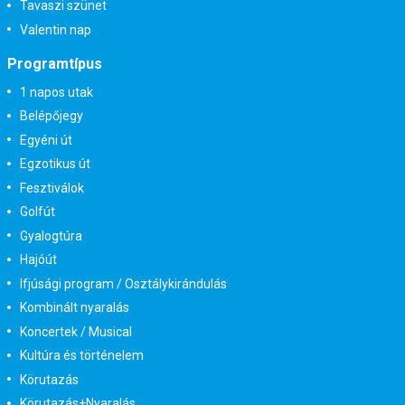
Tavaszi szünet
Valentin nap
Programtípus
1 napos utak
Belépőjegy
Egyéni út
Egzotikus út
Fesztiválok
Golfút
Gyalogtúra
Hajóút
Ifjúsági program / Osztálykirándulás
Kombinált nyaralás
Koncertek / Musical
Kultúra és történelem
Körutazás
Körutazás+Nyaralás