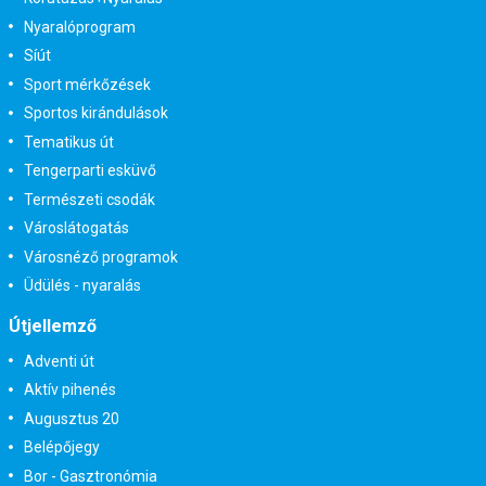
Nyaralóprogram
Síút
Sport mérkőzések
Sportos kirándulások
Tematikus út
Tengerparti esküvő
Természeti csodák
Városlátogatás
Városnéző programok
Üdülés - nyaralás
Útjellemző
Adventi út
Aktív pihenés
Augusztus 20
Belépőjegy
Bor - Gasztronómia