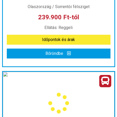
Olaszország / Sorrentói félsziget
239.900 Ft-tól
már 234.906 Ft-tól
Ellátás: Reggeli
Időpontok és árak
Időpontok és árak
Bőröndbe
Bőröndbe
A Sorrentói félsziget gyöngyszemei
Ország:
Olaszország
Város:
Sorrentói félsziget
Utazás módja:
Busszal
Ellátás:
Reggeli
Szálláskategória:
Hotel ***
Szobatípus:
Kétágyas szoba