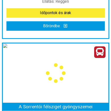
Ellátás: Reggeli
Időpontok és árak
Bőröndbe
Dél-Itália kincsei: Sorrento, Nápoly, Capri
Ország:
Olaszország
Város:
Körutazás Olaszországban
Utazás módja:
Busszal
Ellátás:
Reggeli
Szálláskategória:
Program szerint
Szobatípus:
szoba, 2 felnőtt
Időtartam:
7 éj
A Sorrentói félsziget gyöngyszemei
Időpont: 2026-08-15 | 7 éj