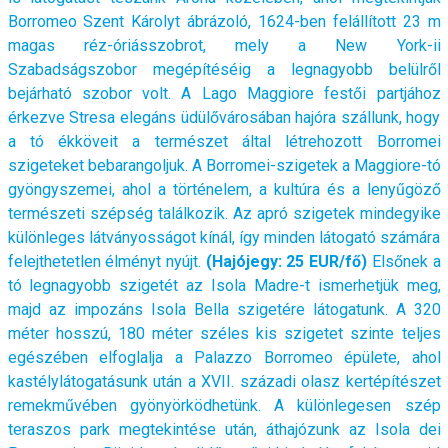
Borromeo Szent Károlyt ábrázoló, 1624-ben felállított 23 m
magas réz-óriásszobrot, mely a New York-ii
Szabadságszobor megépítéséig a legnagyobb belülről
bejárható szobor volt. A Lago Maggiore festői partjához
érkezve Stresa elegáns üdülővárosában hajóra szállunk, hogy
a tó ékköveit a természet által létrehozott Borromei
szigeteket bebarangoljuk. A Borromei-szigetek a Maggiore-tó
gyöngyszemei, ahol a történelem, a kultúra és a lenyűgöző
természeti szépség találkozik. Az apró szigetek mindegyike
különleges látványosságot kínál, így minden látogató számára
felejthetetlen élményt nyújt.
(Hajójegy: 25 EUR/fő)
Elsőnek a
tó legnagyobb szigetét az Isola Madre-t ismerhetjük meg,
majd az impozáns Isola Bella szigetére látogatunk. A 320
méter hosszú, 180 méter széles kis szigetet szinte teljes
egészében elfoglalja a Palazzo Borromeo épülete, ahol
kastélylátogatásunk után a XVII. századi olasz kertépítészet
remekművében gyönyörködhetünk. A különlegesen szép
teraszos park megtekintése után, áthajózunk az Isola dei