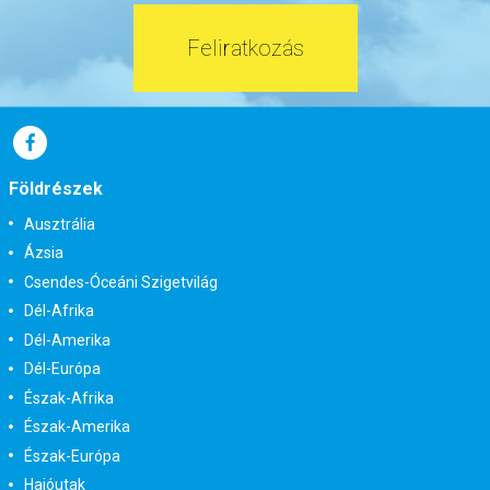
már 149.800 Ft-tól
Feliratkozás
Időpontok és árak
Bőröndbe
Földrészek
Ausztrália
Ázsia
Csendes-Óceáni Szigetvilág
Dél-Afrika
Dél-Amerika
Dél-Európa
Észak-Afrika
Észak-Amerika
Észak-Európa
Hajóutak