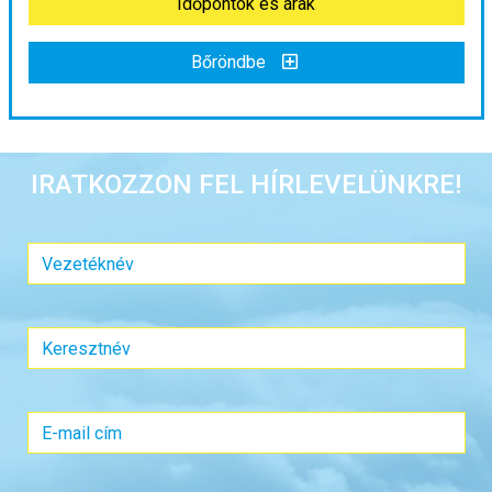
Időpontok és árak
Bőröndbe
Bőröndbe
Toszkán impressziók
IRATKOZZON FEL HÍRLEVELÜNKRE!
Ország:
Olaszország
Város:
Körutazás Olaszországban
Utazás módja:
Busszal
Ellátás:
Reggeli
Szálláskategória:
Hotel ***
Szobatípus:
szoba, Hotel***
Időtartam:
3 éj
Időpont: 2026-08-20 | 3 éj