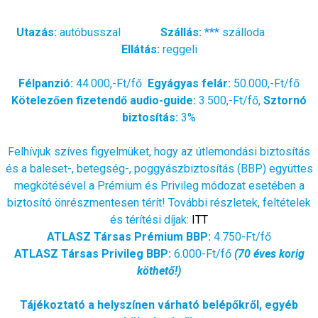
Utazás:
autóbusszal
Szállás:
*** szálloda
Ellátás:
reggeli
Félpanzió:
44.000,-Ft/fő
Egyágyas felár:
50.000,-Ft/fő
Kötelezően fizetendő audio-guide:
3.500,-Ft/fő,
Sztornó
biztosítás:
3%
Felhívjuk szíves figyelmüket, hogy az útlemondási biztosítás
és a baleset-, betegség-, poggyászbiztosítás (BBP) együttes
megkötésével a Prémium és Privileg módozat esetében a
biztosító önrészmentesen térít! További részletek, feltételek
és térítési díjak:
ITT
ATLASZ Társas Prémium BBP:
4.750-Ft/fő
ATLASZ Társas Privileg BBP:
6.000-Ft/fő
(70 éves korig
köthető!)
Tájékoztató a helyszínen várható belépőkről, egyéb