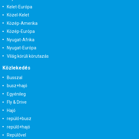
Kelet-Európa
Közel-Kelet
Közép-Amerika
Közép-Európa
Nyugat-Afrika
Nyugat-Európa
Világ körüli körutazás
Közlekedés
Busszal
busz+hajó
Egyénileg
Fly & Drive
Hajó
repülő+busz
repülő+hajó
Repülővel