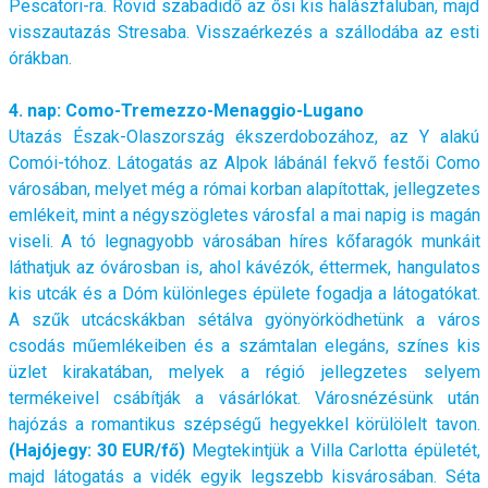
Pescatori-ra. Rövid szabadidő az ősi kis halászfaluban, majd
visszautazás Stresaba. Visszaérkezés a szállodába az esti
órákban.
4. nap: Como-Tremezzo-Menaggio-Lugano
Utazás Észak-Olaszország ékszerdobozához, az Y alakú
Comói-tóhoz. Látogatás az Alpok lábánál fekvő festői Como
városában, melyet még a római korban alapítottak, jellegzetes
emlékeit, mint a négyszögletes városfal a mai napig is magán
viseli. A tó legnagyobb városában híres kőfaragók munkáit
láthatjuk az óvárosban is, ahol kávézók, éttermek, hangulatos
kis utcák és a Dóm különleges épülete fogadja a látogatókat.
A szűk utcácskákban sétálva gyönyörködhetünk a város
csodás műemlékeiben és a számtalan elegáns, színes kis
üzlet kirakatában, melyek a régió jellegzetes selyem
termékeivel csábítják a vásárlókat. Városnézésünk után
hajózás a romantikus szépségű hegyekkel körülölelt tavon.
(Hajójegy: 30 EUR/fő)
Megtekintjük a Villa Carlotta épületét,
majd látogatás a vidék egyik legszebb kisvárosában. Séta