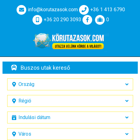
info@korutazasok.com
+36 1 413 6790
+36 20 290 3093
0
Buszos utak kereső