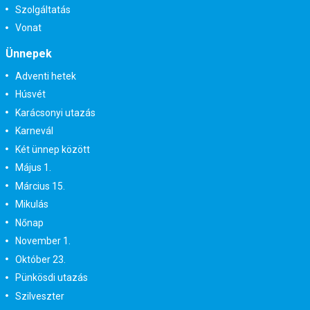
Szolgáltatás
Vonat
Ünnepek
Adventi hetek
Húsvét
Karácsonyi utazás
Karnevál
Két ünnep között
Május 1.
Március 15.
Mikulás
Nőnap
November 1.
Október 23.
Pünkösdi utazás
Szilveszter