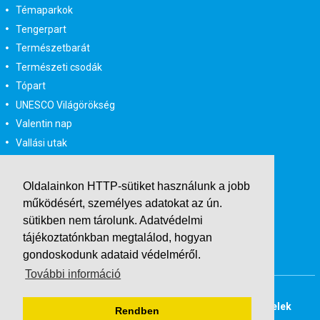
Témaparkok
Tengerpart
Természetbarát
Természeti csodák
Tópart
UNESCO Világörökség
Valentin nap
Vallási utak
Városlátogatás
Városlátogatás egyénileg
Oldalainkon HTTP-sütiket használunk a jobb
Velencei karnevál
működésért, személyes adatokat az ún.
Vidéki felszállással
sütikben nem tárolunk.
Adatvédelmi
tájékoztatónkban
megtalálod, hogyan
Wellness
gondoskodunk adataid védelméről.
Zene tematika
További információ
Buszos társasutak
Last Minute utazások
Adatvédelmi tájékoztató
Általános Szerződési Feltételek
Rendben