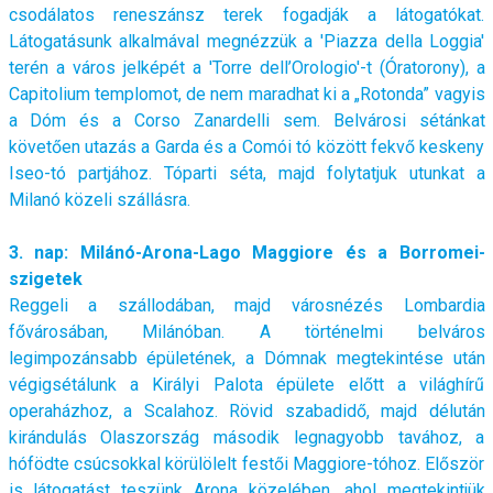
csodálatos reneszánsz terek fogadják a látogatókat.
Látogatásunk alkalmával megnézzük a 'Piazza della Loggia'
terén a város jelképét a 'Torre dell’Orologio'-t (Óratorony), a
Capitolium templomot, de nem maradhat ki a „Rotonda” vagyis
a Dóm és a Corso Zanardelli sem. Belvárosi sétánkat
követően utazás a Garda és a Comói tó között fekvő keskeny
Iseo-tó partjához. Tóparti séta, majd folytatjuk utunkat a
Milanó közeli szállásra.
3. nap: Milánó-Arona-Lago Maggiore és a Borromei-
szigetek
Reggeli a szállodában, majd városnézés Lombardia
fővárosában, Milánóban. A történelmi belváros
legimpozánsabb épületének, a Dómnak megtekintése után
végigsétálunk a Királyi Palota épülete előtt a világhírű
operaházhoz, a Scalahoz. Rövid szabadidő, majd délután
kirándulás Olaszország második legnagyobb tavához, a
hófödte csúcsokkal körülölelt festői Maggiore-tóhoz. Először
is látogatást teszünk Arona közelében, ahol megtekintjük