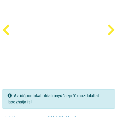
Az időpontokat oldalirányú "seprő" mozdulattal
lapozhatja is!