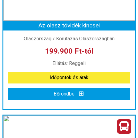
Időtartam:
6 éj
Az olasz tóvidék kincsei
Időpont: 2026-08-17 | 6 éj
Olaszország / Körutazás Olaszországban
199.900 Ft-tól
már 239.900 Ft-tól
Ellátás: Reggeli
Időpontok és árak
Időpontok és árak
Bőröndbe
Bőröndbe
Az olasz tóvidék kincsei