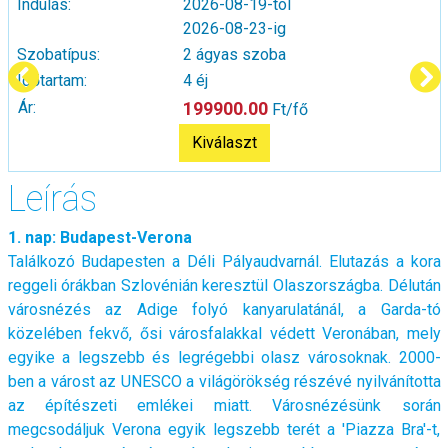
Indulás:
2026-08-19-tól
2026-08-23-ig
Szobatípus:
2 ágyas szoba
Időtartam:
4 éj
Ár:
199900.00
Ft/fő
Kiválaszt
Leírás
1. nap: Budapest-Verona
Találkozó Budapesten a Déli Pályaudvarnál. Elutazás a kora
reggeli órákban Szlovénián keresztül Olaszországba. Délután
városnézés az Adige folyó kanyarulatánál, a Garda-tó
közelében fekvő, ősi városfalakkal védett Veronában, mely
egyike a legszebb és legrégebbi olasz városoknak. 2000-
ben a várost az UNESCO a világörökség részévé nyilvánította
az építészeti emlékei miatt. Városnézésünk során
megcsodáljuk Verona egyik legszebb terét a 'Piazza Bra'-t,