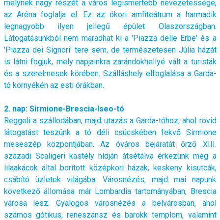
melynek nagy részét a város legismertebb nevezetessége,
az Aréna foglalja el. Ez az ókori amfiteátrum a harmadik
legnagyobb ilyen jellegű épület Olaszországban.
Látogatásunkból nem maradhat ki a 'Piazza delle Erbe' és a
'Piazza dei Signori' tere sem, de természetesen Júlia házát
is látni fogjuk, mely napjainkra zarándokhellyé vált a turisták
és a szerelmesek körében. Szálláshely elfoglalása a Garda-
tó környékén az esti órákban.
2. nap: Sirmione-Brescia-Iseo-tó
Reggeli a szállodában, majd utazás a Garda-tóhoz, ahol rövid
látogatást teszünk a tó déli csücskében fekvő Sirmione
meseszép központjában. Az óváros bejáratát őrző XIII.
századi Scaligeri kastély hídján átsétálva érkezünk meg a
lilaakácok által borított középkori házak, keskeny kisutcák,
csábító üzletek világába. Városnézés, majd mai napunk
következő állomása már Lombardia tartományában, Brescia
városa lesz. Gyalogos városnézés a belvárosban, ahol
számos gótikus, reneszánsz és barokk templom, valamint