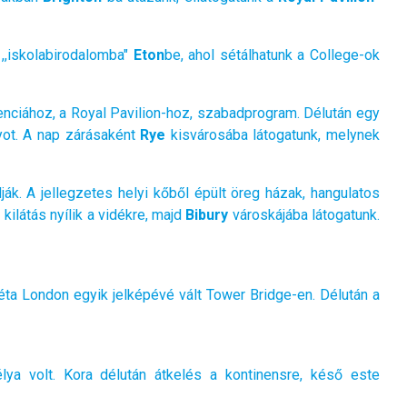
 ,,iskolabirodalomba"
Eton
be, ahol sétálhatunk a College-ok
idenciához, a Royal Pavilion-hoz, szabadprogram. Délután egy
nyot. A nap zárásaként
Rye
kisvárosába látogatunk, melynek
k. A jellegzetes helyi kőből épült öreg házak, hangulatos
kilátás nyílik a vidékre, majd
Bibury
városkájába látogatunk.
ta London egyik jelképévé vált Tower Bridge-en. Délután a
lya volt. Kora délután átkelés a kontinensre, késő este