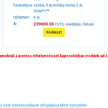
Szobatípus:
szoba, 4 éj holiday home 2 éj
Hotel*/**
Időtartam:
6 éj
Ár:
239600.00
Ft/fő, önellátás, Hatvan
Kiválaszt
moknál a pontos elhelyezéssel kapcsolatban irodánk ad t
l, este tranzitszállások elfoglalása
Metz
környékén.