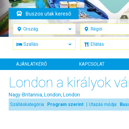
Buszos utak kereső
AJÁNLATKÉRŐ
KAPCSOLAT
London a királyok v
Nagy-Britannia, London, London
Szálláskategória:
Program szerint
Utazás módja:
Bus