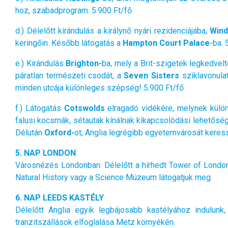
hoz, szabadprogram. 5.900 Ft/fő
d.) Délelőtt kirándulás a királynő nyári rezidenciájába,
Wind
keringőin. Később látogatás a
Hampton Court Palace
-ba. 
e.) Kirándulás
Brighton
-
ba, mely a Brit-szigetek legkedvelt
páratlan természeti csodát, a
Seven Sisters
sziklavonula
minden utcája különleges szépség! 5.900 Ft/fő
f.) Látogatás
Cotswolds
elragadó vidékére, melynek külön
falusi kocsmák, sétautak kínálnak kikapcsolódási lehetősé
Délután
Oxford
-
ot, Anglia legrégibb egyetemvárosát keress
5. NAP LONDON
Városnézés
London
ban: Délelőtt a hírhedt Tower of Lond
Natural History vagy a Science Múzeum látogatjuk meg.
6. NAP LEEDS KASTÉLY
Délelőtt Anglia egyik legbájosabb kastélyához indulunk
tranzitszállások elfoglalása Metz környékén.