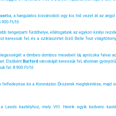
sor
ba, a hangulatos kisvárosból egy kis híd vezet át az angol
5.900 Ft/fő
ebb tengerparti fürdőhelye, ellátogatunk az egykori királyi rez
tot keressük fel, és a sziklaszirtet őrző Belle Tout világítótor
legességét a dimbes-dombos mesebeli táj aprócska falvai adjá
get. Elsőként
Burford
városkáját keressük fel, ahonnan gyönyörű 
ük fel. 8.900 Ft/fő
on felfedezése és a Koronázási Ékszerek megtekintése, majd sé
, a
Leeds kastély
hoz, mely VIII. Henrik egyik kedvenc kasté