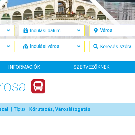
INFORMÁCIÓK
SZERVEZŐKNEK
árosa
szal
Típus:
Körutazás, Városlátogatás