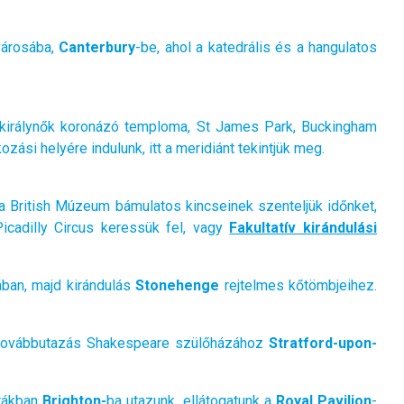
városába,
Canterbury
-be, ahol a katedrális és a hangulatos
s királynők koronázó temploma, St James Park, Buckingham
kozási helyére indulunk, itt a meridiánt tekintjük meg.
 British Múzeum bámulatos kincseinek szenteljük időnket,
icadilly Circus keressük fel, vagy
Fakultatív kirándulási
ában, majd kirándulás
Stonehenge
rejtelmes kőtömbjeihez.
továbbutazás Shakespeare szülőházához
Stratford-upon-
órákban
Brighton
-
ba utazunk, ellátogatunk a
Royal Pavilion
-