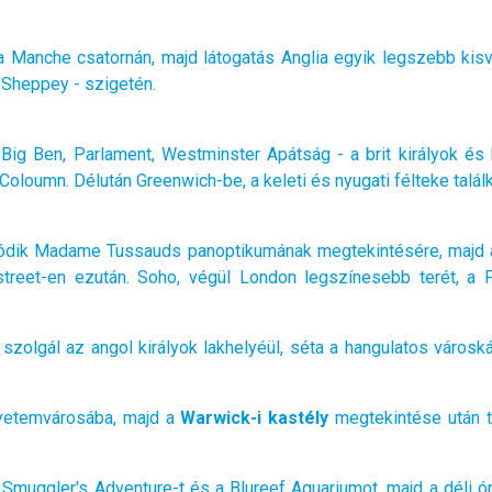
La Manche csatornán, majd látogatás Anglia egyik legszebb kis
 Sheppey - szigetén.
Big Ben, Parlament, Westminster Apátság - a brit királyok é
s Coloumn. Délután
Greenwich
-be, a keleti és nyugati félteke talál
adódik Madame Tussauds panoptikumának megtekintésére, majd a
treet-en ezután. Soho, végül London legszínesebb terét, a P
zolgál az angol királyok lakhelyéül, séta a hangulatos városk
gyetemvárosába, majd a
Warwick-i kastély
megtekintése után 
a Smuggler's Adventure-t és a Blureef Aquariumot, majd a déli 