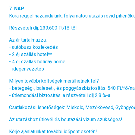
7. NAP
Kora reggel hazaindulunk, folyamatos utazás rövid pihenőkk
Részvételi díj: 239.600 Ft/fő-től
Az ár tartalmazza:
-
autóbusz közlekedés
-
2 éj szállás hotel**
-
4 éj szállás holiday home
-
idegenvezetés
Milyen további költségek merülhetnek fel?
-
betegség-, baleset-, és poggyászbiztosítás: 540 Ft/fő/n
-
útlemondási biztosítás: a részvételi díj 2,8 %-a
Csatlakozási lehetőségek:
Miskolc, Mezőkövesd, Gyöngyös,
Az utazáshoz útlevél és beutazási vízum szükséges!
Kérje ajánlatunkat további időpont esetén!