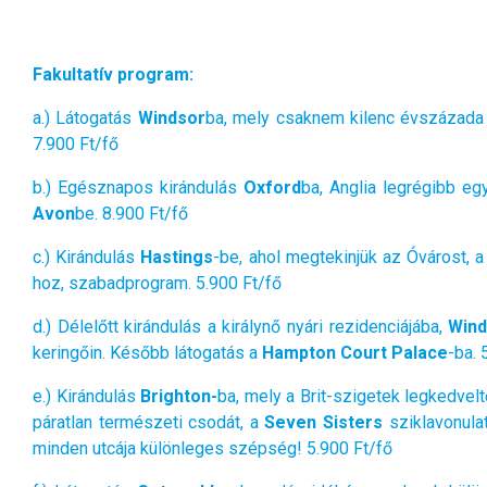
Fakultatív program:
a.) Látogatás
Windsor
ba, mely csaknem kilenc évszázada s
7.900 Ft/fő
b.) Egésznapos kirándulás
Oxford
ba, Anglia legrégibb e
Avon
be. 8.900 Ft/fő
c.) Kirándulás
Hastings
-be, ahol megtekinjük az Óvárost, 
hoz, szabadprogram. 5.900 Ft/fő
d.) Délelőtt kirándulás a királynő nyári rezidenciájába,
Wind
keringőin. Később látogatás a
Hampton Court Palace
-ba. 
e.) Kirándulás
Brighton-
ba, mely a Brit-szigetek legkedvelt
páratlan természeti csodát, a
Seven Sisters
sziklavonulat
minden utcája különleges szépség! 5.900 Ft/fő