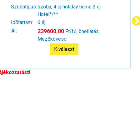
Szobatípus:
szoba, 4 éj holiday home 2 éj
Hotel*/**
Időtartam:
6 éj
Ár:
239600.00
Ft/fő, önellátás,
Mezőkövesd
Kiválaszt
ájékoztatást!