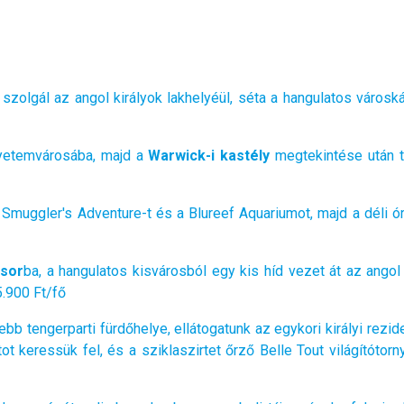
zolgál az angol királyok lakhelyéül, séta a hangulatos városk
gyetemvárosába, majd a
Warwick-i kastély
megtekintése után 
a Smuggler's Adventure-t és a Blureef Aquariumot, majd a déli 
sor
ba, a hangulatos kisvárosból egy kis híd vezet át az angol
5.900 Ft/fő
ebb tengerparti fürdőhelye, ellátogatunk az egykori királyi rez
ot keressük fel, és a sziklaszirtet őrző Belle Tout világítótor