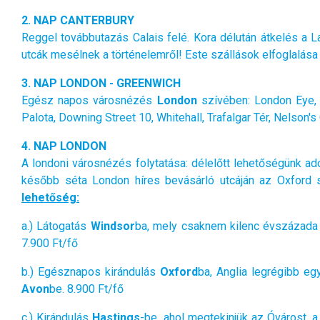
2. NAP CANTERBURY
Reggel továbbutazás Calais felé. Kora délután átkelés a 
utcák mesélnek a történelemről! Este szállások elfoglalása
3. NAP LONDON - GREENWICH
Egész napos városnézés
London
szívében: London Eye, 
Palota, Downing Street 10, Whitehall, Trafalgar Tér, Nelson'
4. NAP LONDON
A
london
i városnézés folytatása: délelőtt lehetőségünk 
később séta London híres bevásárló utcáján az Oxford s
lehetőség:
a.) Látogatás
Windsor
ba, mely csaknem kilenc évszázada s
7.900 Ft/fő
b.) Egésznapos kirándulás
Oxford
ba, Anglia legrégibb e
Avon
be. 8.900 Ft/fő
c.) Kirándulás
Hastings
-be, ahol megtekinjük az Óvárost, 