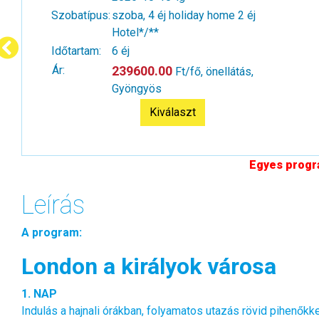
Szobatípus:
szoba, 4 éj holiday home 2 éj
Hotel*/**
Időtartam:
6 éj
Ár:
239600.00
Ft/fő, önellátás,
Gyöngyös
Kiválaszt
Egyes progra
Leírás
A program:
London a királyok városa
1. NAP
Indulás a hajnali órákban, folyamatos utazás rövid pihenőkke