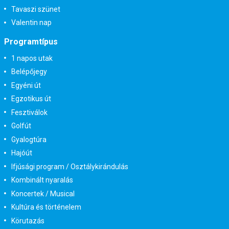
Tavaszi szünet
Valentin nap
Programtípus
1 napos utak
Belépőjegy
Egyéni út
Egzotikus út
Fesztiválok
Golfút
Gyalogtúra
Hajóút
Ifjúsági program / Osztálykirándulás
Kombinált nyaralás
Koncertek / Musical
Kultúra és történelem
Körutazás