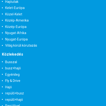
Hajóutak
Kelet-Európa
Közel-Kelet
Közép-Amerika
Közép-Európa
Nyugat-Afrika
Nyugat-Európa
Világ körüli körutazás
Közlekedés
Busszal
busz+hajó
Egyénileg
Fly & Drive
Hajó
repülő+busz
repülő+hajó
Repülővel