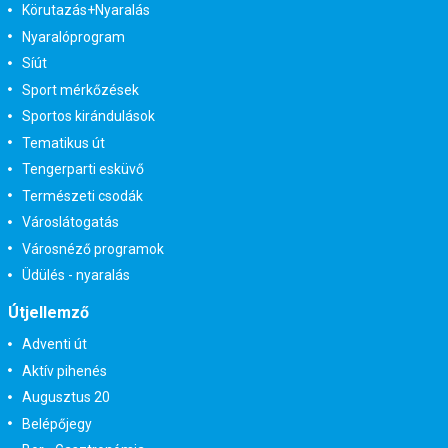
Körutazás+Nyaralás
Nyaralóprogram
Síút
Sport mérkőzések
Sportos kirándulások
Tematikus út
Tengerparti esküvő
Természeti csodák
Városlátogatás
Városnéző programok
Üdülés - nyaralás
Útjellemző
Adventi út
Aktív pihenés
Augusztus 20
Belépőjegy