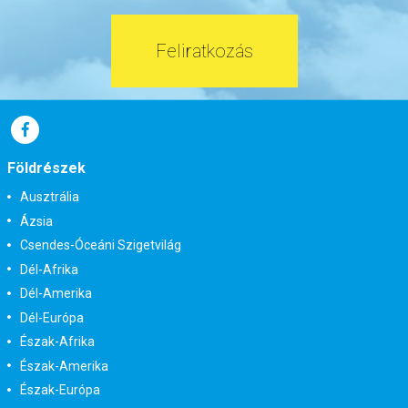
Feliratkozás
Földrészek
Ausztrália
Ázsia
Csendes-Óceáni Szigetvilág
Dél-Afrika
Dél-Amerika
Dél-Európa
Észak-Afrika
Észak-Amerika
Észak-Európa