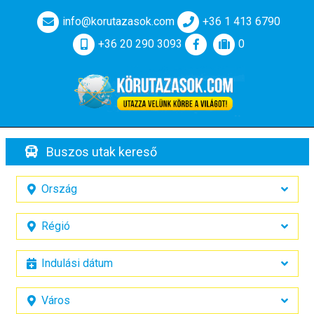
info@korutazasok.com
+36 1 413 6790
+36 20 290 3093
0
Buszos utak kereső