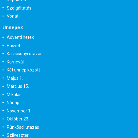
Szolgáltatás
Vonat
Ünnepek
Adventi hetek
Húsvét
Karácsonyi utazás
Karnevál
Két ünnep között
Május 1.
Március 15.
Mikulás
Nőnap
November 1.
Október 23.
Pünkösdi utazás
Szilveszter