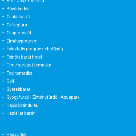
Bor - Gasztronómia
Búvárkodás
Családbarát
Csillagtúra
Csoportos út
Élményprogram
Fakultatív program lehetőség
Felnőtt barát hotel
Film / sorozat tematika
Foci tematika
Golf
Gyerekbarát
Gyógyfürdő - Élményfürdő - Aquapark
Hajós kirándulás
Háziállat barát
Hegyvidék