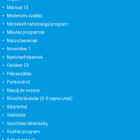
Március 15
Medencés szállás
Mérsékelt nehézségű program
Mikulás programok
Nászutasoknak
November 1
Nyelvtanfolyamok
Október 23
Pályaszállás
Pünkösdi út
Repülj és vezess
Rövid kirándulás (2-3 napos utak)
Síbérlettel
Síoktatás
Sportolási lehetőség
Szafari program
Szilveszteri út