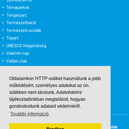
Témaparkok
Tengerpart
Természetbarát
Természeti csodák
Tópart
UNESCO Világörökség
Valentin nap
Vallási utak
Városlátogatás
Városlátogatás egyénileg
Oldalainkon HTTP-sütiket használunk a jobb
Velencei karnevál
működésért, személyes adatokat az ún.
Vidéki felszállással
sütikben nem tárolunk.
Adatvédelmi
Wellness
tájékoztatónkban
megtalálod, hogyan
gondoskodunk adataid védelméről.
Zene tematika
További információ
Buszos társasutak
Last Minute utazások
Adatvédelmi tájékoztató
Általános Szerződési Feltételek
Rendben