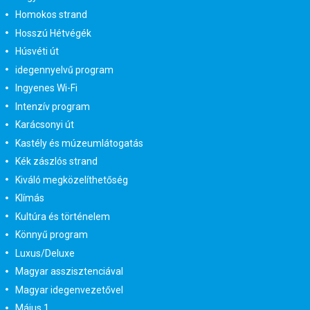
Homokos strand
Hosszú Hétvégék
Húsvéti út
idegennyelvű program
Ingyenes Wi-Fi
Intenzív program
Karácsonyi út
Kastély és múzeumlátogatás
Kék zászlós strand
Kiváló megközelíthetőség
Klímás
Kultúra és történelem
Könnyű program
Luxus/Deluxe
Magyar asszisztenciával
Magyar idegenvezetővel
Május 1