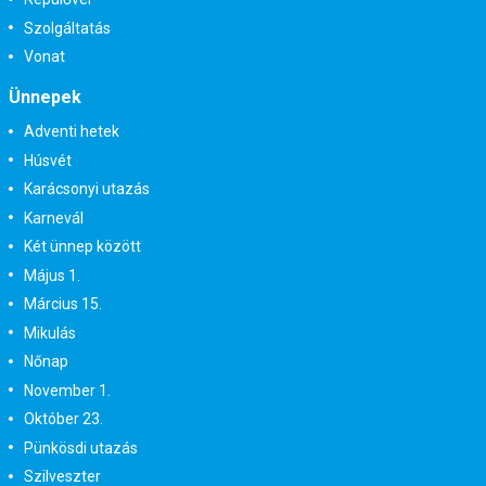
Szolgáltatás
Vonat
Ünnepek
Adventi hetek
Húsvét
Karácsonyi utazás
Karnevál
Két ünnep között
Május 1.
Március 15.
Mikulás
Nőnap
November 1.
Október 23.
Pünkösdi utazás
Szilveszter