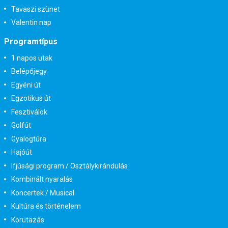
Tavaszi szünet
Valentin nap
Programtípus
1 napos utak
Belépőjegy
Egyéni út
Egzotikus út
Fesztiválok
Golfút
Gyalogtúra
Hajóút
Ifjúsági program / Osztálykirándulás
Kombinált nyaralás
Koncertek / Musical
Kultúra és történelem
Körutazás