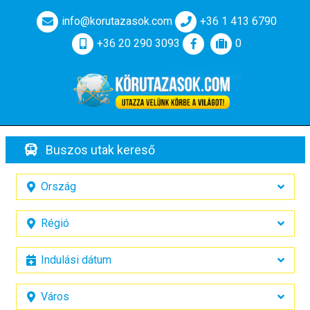
info@korutazasok.com
+36 1 413 6790
+36 20 290 3093
0
Buszos utak kereső