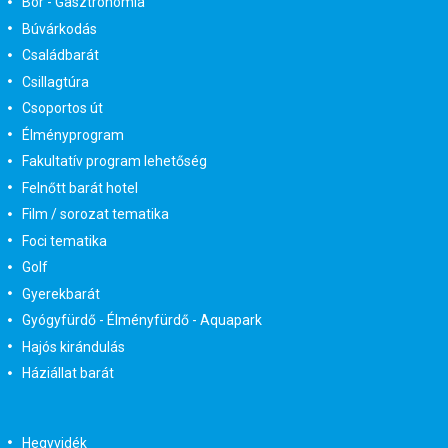
Bor - Gasztronómia
Búvárkodás
Családbarát
Csillagtúra
Csoportos út
Élményprogram
Fakultatív program lehetőség
Felnőtt barát hotel
Film / sorozat tematika
Foci tematika
Golf
Gyerekbarát
Gyógyfürdő - Élményfürdő - Aquapark
Hajós kirándulás
Háziállat barát
Hegyvidék