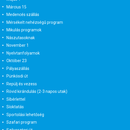
Március 15
Medencés szállás
Mérsékelt nehézségű program
Mikulás programok
Nászutasoknak
November 1
Nyelvtanfolyamok
Október 23
Pályaszállás
Pünkösdi út
Repülj és vezess
Rövid kirándulás (2-3 napos utak)
Síbérlettel
Síoktatás
Sportolási lehetőség
Szafari program
Szilveszteri út