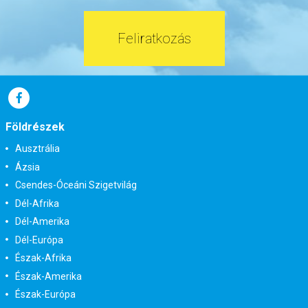
Feliratkozás
Földrészek
Ausztrália
Ázsia
Csendes-Óceáni Szigetvilág
Dél-Afrika
Dél-Amerika
Dél-Európa
Észak-Afrika
Észak-Amerika
Észak-Európa