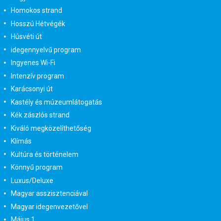
Homokos strand
Hosszú Hétvégék
Húsvéti út
idegennyelvű program
Ingyenes Wi-Fi
Intenzív program
Karácsonyi út
Kastély és múzeumlátogatás
Kék zászlós strand
Kiváló megközelíthetőség
Klímás
Kultúra és történelem
Könnyű program
Luxus/Deluxe
Magyar asszisztenciával
Magyar idegenvezetővel
Május 1