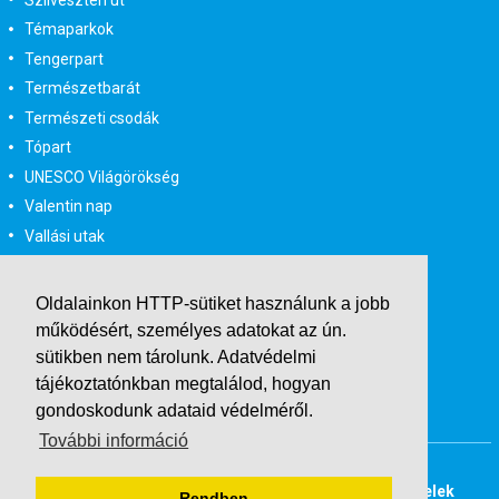
Témaparkok
Tengerpart
Természetbarát
Természeti csodák
Tópart
UNESCO Világörökség
Valentin nap
Vallási utak
Városlátogatás
Városlátogatás egyénileg
Oldalainkon HTTP-sütiket használunk a jobb
Velencei karnevál
működésért, személyes adatokat az ún.
Vidéki felszállással
sütikben nem tárolunk.
Adatvédelmi
Wellness
tájékoztatónkban
megtalálod, hogyan
gondoskodunk adataid védelméről.
Zene tematika
További információ
Buszos társasutak
Last Minute utazások
Adatvédelmi tájékoztató
Általános Szerződési Feltételek
Rendben