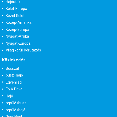
Hajóutak
Kelet-Európa
Közel-Kelet
Közép-Amerika
Közép-Európa
Nyugat-Afrika
Nyugat-Európa
Világ körüli körutazás
Közlekedés
Busszal
busz+hajó
Egyénileg
Fly & Drive
Hajó
repülő+busz
repülő+hajó
Repülővel