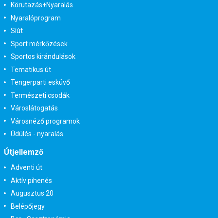
Körutazás+Nyaralás
Nyaralóprogram
Síút
Sport mérkőzések
Sportos kirándulások
Tematikus út
Tengerparti esküvő
Természeti csodák
Városlátogatás
Városnéző programok
Üdülés - nyaralás
Útjellemző
Adventi út
Aktív pihenés
Augusztus 20
Belépőjegy