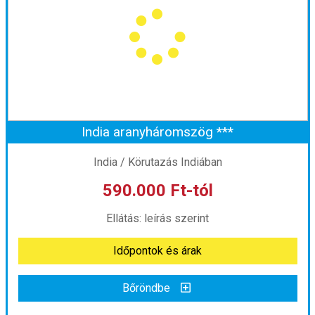
Ország:
Amerikai Egyesült Államok
Város:
Körutazás Amerikában
Utazás módja:
Repülővel
Ellátás:
Reggeli
Szálláskategória:
Program szerint
Szobatípus:
Négy fős
Időtartam:
5 éj
India aranyháromszög ***
Időpont: 2026-09-06 | 5 éj
India / Körutazás Indiában
590.000 Ft-tól
már 564.000 Ft-tól
Ellátás: leírás szerint
Időpontok és árak
Időpontok és árak
Bőröndbe
Bőröndbe