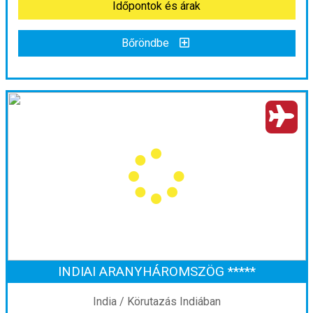
Időpontok és árak
Bőröndbe
Bőröndbe
Tavaszi szünet New Yorkban - magyar idegenvezetéssel
Ország:
Amerikai Egyesült Államok
Város:
Körutazás Amerikában
Utazás módja:
Repülővel
Ellátás:
Reggeli
Szálláskategória:
Program szerint
Szobatípus:
Négy fős
Időtartam:
6 éj
INDIAI ARANYHÁROMSZÖG *****
Időpont: 2027-03-29 | 6 éj
India / Körutazás Indiában