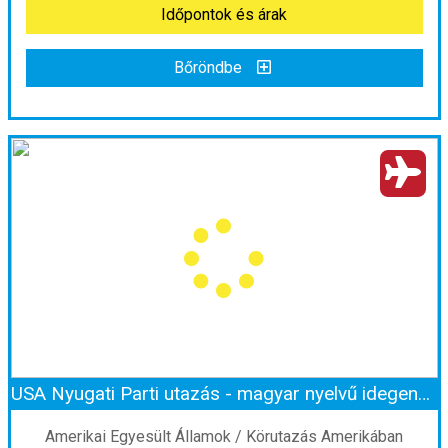
Időpontok és árak
Bőröndbe
Bőröndbe
India - Nepál körutazás ***
Ország:
India
Város:
Körutazás Indiában
Utazás módja:
Repülővel
Ellátás:
leírás szerint
Szálláskategória:
Hotel
Szobatípus:
2 ágyas szoba
Időtartam:
13 éj
USA Nyugati Parti utazás - magyar nyelvű idegenvezetéssel
Időpont: 2026-11-07 | 13 éj
Amerikai Egyesült Államok / Körutazás Amerikában