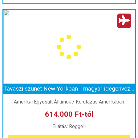
India aranyháromszög ***
Ország:
India
Város:
Körutazás Indiában
Utazás módja:
Repülővel
Ellátás:
leírás szerint
Szálláskategória:
Hotel
Szobatípus:
2 ágyas szoba
Időtartam:
7 éj
Tavaszi szünet New Yorkban - magyar idegenvezetéssel
Időpont: 2026-10-23 | 7 éj
Amerikai Egyesült Államok / Körutazás Amerikában
614.000 Ft-tól
már 590.000 Ft-tól
Ellátás: Reggeli
Időpontok és árak