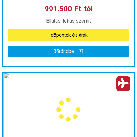
991.500 Ft-tól
már 969.000 Ft-tól
Ellátás: leírás szerint
Időpontok és árak
Időpontok és árak
Bőröndbe
Bőröndbe
USA Nyugati Parti utazás - magyar nyelvű idegenvezetéssel
Ország:
Amerikai Egyesült Államok
Város:
Körutazás Amerikában
Utazás módja:
Repülővel
Ellátás:
leírás szerint
Szálláskategória:
Program szerint
Szobatípus:
Négy fős
Időtartam:
10 éj