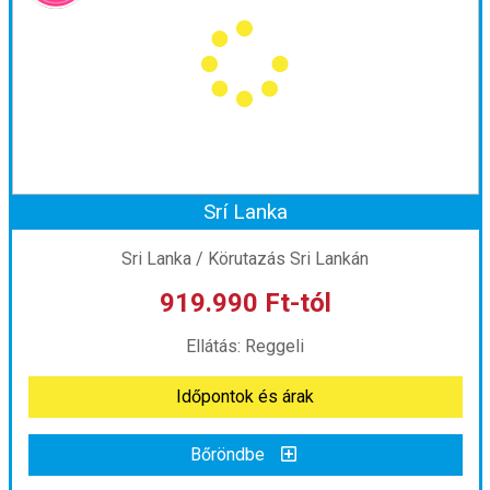
Ország:
Nepál
Város:
Nagarkot
Utazás módja:
Repülővel
Ellátás:
Reggeli
Szálláskategória:
Program szerint
Szobatípus:
2 ágyas szoba
Időtartam:
10 éj
Srí Lanka
Időpont: 2027-02-06 | 10 éj
Sri Lanka / Körutazás Sri Lankán
919.990 Ft-tól
már 899.990 Ft-tól
Ellátás: Reggeli
Időpontok és árak
Időpontok és árak
Bőröndbe
Bőröndbe