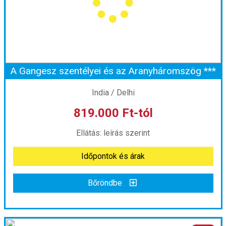
Ellátás:
leírás szerint
Szálláskategória:
Hotel
Szobatípus:
2 ágyas szoba
Időtartam:
8 éj
A Gangesz szentélyei és az Aranyháromszög ***
Időpont: 2026-11-20 | 8 éj
India / Delhi
819.000 Ft-tól
már 799.000 Ft-tól
Ellátás: leírás szerint
Időpontok és árak
Időpontok és árak
Bőröndbe
Bőröndbe
A Gangesz szentélyei és az Aranyháromszög ***