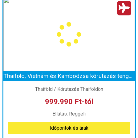
Ország:
Amerikai Egyesült Államok
Város:
Körutazás Amerikában
Utazás módja:
Repülővel
Ellátás:
Reggeli
Szálláskategória:
Program szerint
Szobatípus:
Négy fős
Időtartam:
9 éj
Thaiföld, Vietnám és Kambodzsa körutazás tengerparti pihenéssel
Időpont: 2026-09-06 | 9 éj
Thaiföld / Körutazás Thaiföldön
999.990 Ft-tól
már 999.000 Ft-tól
Ellátás: Reggeli
Időpontok és árak
Időpontok és árak
Bőröndbe