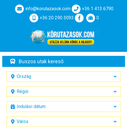
info@korutazasok.com
+36 1 413 6790
+36 20 290 3093
0
Buszos utak kereső