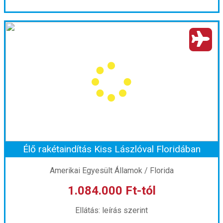
Vietnám Körutazás ***
Ország:
Vietnám
Város:
Körutazás Vietnámban
Utazás módja:
Repülővel
Ellátás:
leírás szerint
Szálláskategória:
Hotel
Szobatípus:
2 ágyas szoba
Időtartam:
12 éj
Élő rakétaindítás Kiss Lászlóval Floridában
Időpont: 2026-11-26 | 12 éj
Amerikai Egyesült Államok / Florida
1.084.000 Ft-tól
már 1.050.000 Ft-tól
Ellátás: leírás szerint
Időpontok és árak