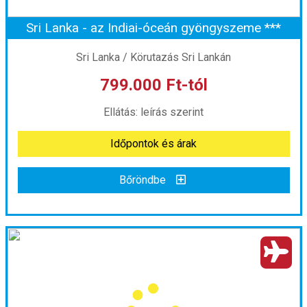
Sri Lanka - az Indiai-óceán gyöngyszeme ***
Időpont: 2026-10-23 | 6 éj
Sri Lanka / Körutazás Sri Lankán
799.000 Ft-tól
már 775.000 Ft-tól
Ellátás: leírás szerint
Időpontok és árak
Időpontok és árak
Bőröndbe
Bőröndbe
Sri Lanka - az Indiai-óceán gyöngyszeme ***
Ország:
Sri Lanka
Város:
Körutazás Sri Lankán
Utazás módja:
Repülővel