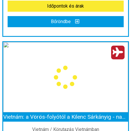
Időpontok és árak
Bőröndbe
Bőröndbe
Élő rakétaindítás Kiss Lászlóval Floridában
Ország:
Amerikai Egyesült Államok
Város:
Orlando
Utazás módja:
Repülővel
Ellátás:
leírás szerint
Szálláskategória:
Program szerint
Szobatípus:
Négy fős
Időtartam:
7 éj
Vietnám: a Vörös-folyótól a Kilenc Sárkányig - nagy körutazás magyar idegenvezetéssel 2026.11.27.-12.11.
Időpont: 2027-02-02 | 7 éj
Vietnám / Körutazás Vietnámban