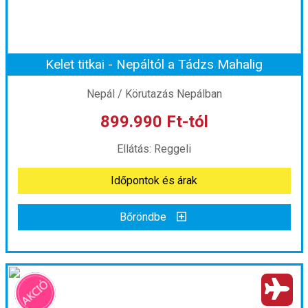
Időtartam:
7 éj
Kelet titkai - Nepáltól a Tádzs Mahalig
Időpont: 2026-10-19 | 7 éj
Nepál / Körutazás Nepálban
899.990 Ft-tól
már 895.000 Ft-tól
Ellátás: Reggeli
Időpontok és árak
Időpontok és árak
Bőröndbe
Bőröndbe
Kelet titkai - Nepáltól a Tádzs Mahalig