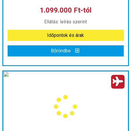
1.099.000 Ft-tól
már 1.084.000 Ft-tól
Ellátás: leírás szerint
Időpontok és árak
Időpontok és árak
Bőröndbe
Bőröndbe
Vietnám: a Vörös-folyótól a Kilenc Sárkányig - nagy körutazás magyar idegenvezetéssel 2026.11.27.-12.11.
Ország:
Vietnám
Város:
Körutazás Vietnámban
Utazás módja:
Repülővel
Ellátás:
leírás szerint
Szálláskategória:
Hotel
Szobatípus:
Kétágyas szoba, pótággyal
Időtartam:
14 éj