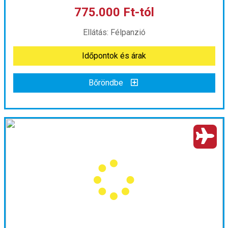
775.000 Ft-tól
már 614.000 Ft-tól
Ellátás: Félpanzió
Időpontok és árak
Időpontok és árak
Bőröndbe
Bőröndbe
INDIAI ARANYHÁROMSZÖG *****
Ország:
India
Város:
Agra
Utazás módja:
Repülővel
Ellátás:
Félpanzió
Szálláskategória:
Hotel *****
Szobatípus:
Kétágyas szoba pótággyal
Időtartam:
6 éj