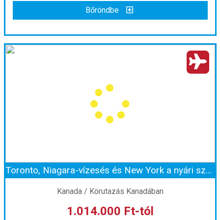
Bőröndbe
Thaiföld, Vietnám és Kambodzsa körutazás tengerparti pihenéssel
Ország:
Thaiföld
Város:
Körutazás Thaiföldön
Utazás módja:
Repülővel
Ellátás:
Reggeli
Szálláskategória:
Program szerint
Szobatípus:
2 ágyas szoba
Időtartam:
12 éj
Toronto, Niagara-vízesés és New York a nyári szünetben - magyar idegenvezetéssel
Időpont: 2027-04-01 | 12 éj
Kanada / Körutazás Kanadában
1.014.000 Ft-tól
már 999.990 Ft-tól