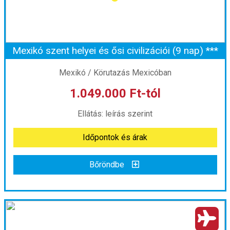
Szobatípus:
Két fős
Időtartam:
8 éj
Mexikó szent helyei és ősi civilizációi (9 nap) ***
Időpont: 2027-06-21 | 8 éj
Mexikó / Körutazás Mexicóban
1.049.000 Ft-tól
már 1.029.000 Ft-tól
Ellátás: leírás szerint
Időpontok és árak
Időpontok és árak
Bőröndbe
Bőröndbe
Mexikó szent helyei és ősi civilizációi (9 nap) ***