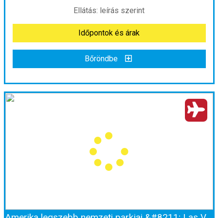
Ellátás: leírás szerint
Időpontok és árak
Időpontok és árak
Bőröndbe
Bőröndbe
Toronto, Niagara-vízesés és New York a nyári szünetben - magyar idegenvezetéssel
Ország:
Kanada
Város:
Körutazás Kanadában
Utazás módja:
Repülővel
Ellátás:
leírás szerint
Szálláskategória:
Program szerint
Szobatípus:
Négy fős
Időtartam:
8 éj
Amerika legszebb nemzeti parkjai &#8211; Las Vegastól a Grand Canyonig magyar idegenvezetéssel