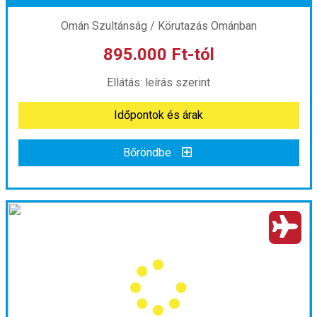
Omán Szultánság / Körutazás Ománban
895.000 Ft-tól
már 889.990 Ft-tól
Ellátás: leírás szerint
Időpontok és árak
Időpontok és árak
Bőröndbe
Bőröndbe
Omán ***
Ország:
Omán Szultánság
Város:
Körutazás Ománban
Utazás módja:
Repülővel
Ellátás:
leírás szerint
Szálláskategória:
Hotel
Szobatípus:
2 ágyas szoba