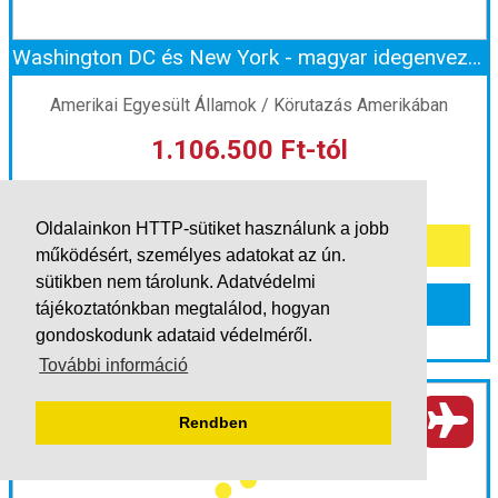
Washington DC és New York - magyar idegenvezetéssel
Időpont: 2026-11-27 | 14 éj
Amerikai Egyesült Államok / Körutazás Amerikában
1.106.500 Ft-tól
már 1.099.000 Ft-tól
Ellátás: Reggeli
Időpontok és árak
Oldalainkon HTTP-sütiket használunk a jobb
Időpontok és árak
működésért, személyes adatokat az ún.
Bőröndbe
sütikben nem tárolunk.
Adatvédelmi
Bőröndbe
tájékoztatónkban
megtalálod, hogyan
gondoskodunk adataid védelméről.
További információ
Washington DC és New York - magyar idegenvezetéssel
Rendben
Ország:
Amerikai Egyesült Államok
Város:
Körutazás Amerikában