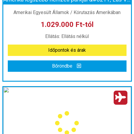
Időpont: 2026-08-19 | 8 éj
Amerikai Egyesült Államok / Körutazás Amerikában
1.029.000 Ft-tól
már 1.014.000 Ft-tól
Ellátás: Ellátás nélkül
Időpontok és árak
Időpontok és árak
Bőröndbe
Bőröndbe
Amerika legszebb nemzeti parkjai &#8211; Las Vegastól a Grand Canyonig magyar idegenvezetéssel
Ország:
Amerikai Egyesült Államok
Város:
Körutazás Amerikában
Utazás módja:
Repülővel
Ellátás:
Ellátás nélkül
Szálláskategória:
Program szerint