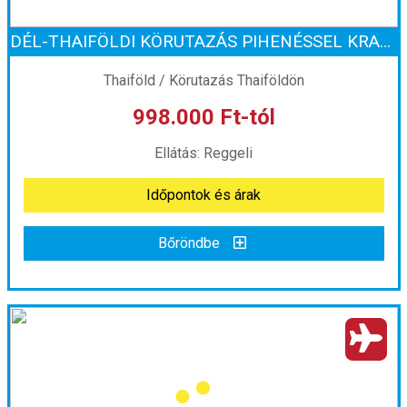
DÉL-THAIFÖLDI KÖRUTAZÁS PIHENÉSSEL KRABIN ****
Időpont: 2027-04-29 | 10 éj
Thaiföld / Körutazás Thaiföldön
998.000 Ft-tól
már 991.500 Ft-tól
Ellátás: Reggeli
Időpontok és árak
Időpontok és árak
Bőröndbe
Bőröndbe
DÉL-THAIFÖLDI KÖRUTAZÁS PIHENÉSSEL KRABIN ****
Ország:
Thaiföld
Város:
Körutazás Thaiföldön
Utazás módja:
Repülővel