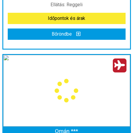
Ellátás: Reggeli
Időpontok és árak
Időpontok és árak
Bőröndbe
Bőröndbe
Bali körutazás nyaralással
Ország:
Indonézia
Város:
Körutazás Indonéziában
Utazás módja:
Repülővel
Ellátás:
Reggeli
Szálláskategória:
Program szerint
Szobatípus:
2 ágyas szoba
Időtartam:
11 éj
Omán ***
Időpont: 2027-02-18 | 11 éj