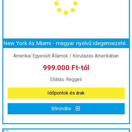
Ellátás:
Reggeli
Szálláskategória:
Hotel ****
Szobatípus:
Kétágyas szoba
Időtartam:
11 éj
New York és Miami - magyar nyelvű idegenvezetéssel
Időpont: 2026-11-01 | 11 éj
Amerikai Egyesült Államok / Körutazás Amerikában
999.000 Ft-tól
már 998.000 Ft-tól
Ellátás: Reggeli
Időpontok és árak
Időpontok és árak
Bőröndbe
Bőröndbe
New York és Miami - magyar nyelvű idegenvezetéssel