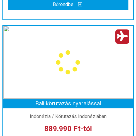
Bőröndbe
Nepál körutazás ***
Ország:
Nepál
Város:
Körutazás Nepálban
Utazás módja:
Repülővel
Ellátás:
leírás szerint
Szálláskategória:
Hotel
Szobatípus:
2 ágyas szoba
Időtartam:
9 éj
Bali körutazás nyaralással
Időpont: 2026-10-25 | 9 éj
Indonézia / Körutazás Indonéziában
889.990 Ft-tól
már 855.000 Ft-tól