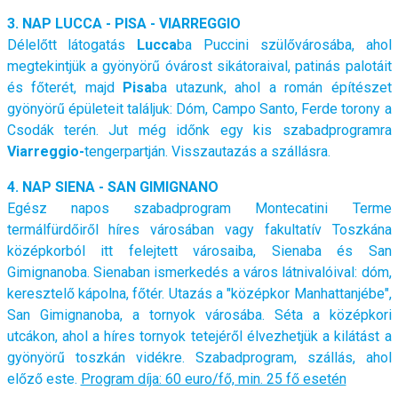
3. NAP LUCCA - PISA - VIARREGGIO
Délelőtt látogatás
Lucca
ba Puccini szülővárosába, ahol
megtekintjük a gyönyörű óvárost sikátoraival, patinás palotáit
és főterét, majd
Pisa
ba utazunk, ahol a román építészet
gyönyörű épületeit találjuk: Dóm, Campo Santo, Ferde torony a
Csodák terén. Jut még időnk egy kis szabadprogramra
Viarreggio-
tengerpartján. Visszautazás a szállásra.
4. NAP SIENA - SAN GIMIGNANO
Egész napos szabadprogram Montecatini Terme
termálfürdőiről híres városában vagy
fakultatív Toszkána
középkorból itt felejtett városaiba, Sienaba és San
Gimignanoba. Sienaban ismerkedés a város látnivalóival: dóm,
keresztelő kápolna, főtér. Utazás a "középkor Manhattanjébe",
San Gimignanoba, a tornyok városába. Séta a középkori
utcákon, ahol a híres tornyok tetejéről élvezhetjük a kilátást a
gyönyörű toszkán vidékre. Szabadprogram, szállás, ahol
előző este.
Program díja: 60 euro/fő, min. 25 fő esetén