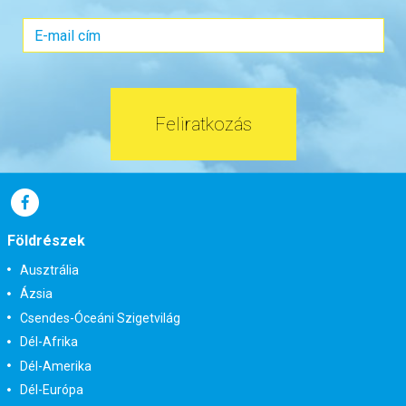
Időpont: 2026-09-17 | 4 éj
már 194.900 Ft-tól
Feliratkozás
Időpontok és árak
Bőröndbe
Földrészek
Ausztrália
Ázsia
Csendes-Óceáni Szigetvilág
Dél-Afrika
Dél-Amerika
Dél-Európa