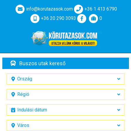
info@korutazasok.com
+36 1 413 6790
+36 20 290 3093
0
Buszos utak kereső