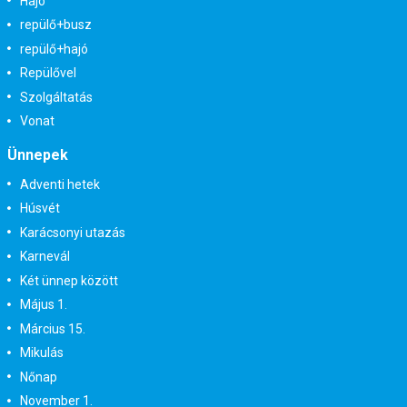
Hajó
repülő+busz
repülő+hajó
Repülővel
Szolgáltatás
Vonat
Ünnepek
Adventi hetek
Húsvét
Karácsonyi utazás
Karnevál
Két ünnep között
Május 1.
Március 15.
Mikulás
Nőnap
November 1.