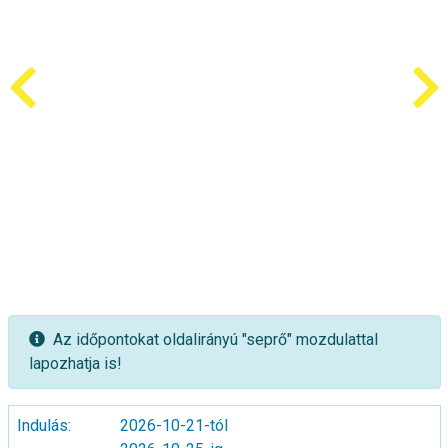
Az időpontokat oldalirányú "seprő" mozdulattal
lapozhatja is!
Indulás:
2026-10-21-tól