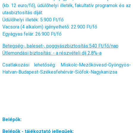
(kb. 12 euro/fő), üdülőhelyi illeték, fakultatív programok és az
utasbiztosítás díját.
Üdülőhelyi illeték: 5.900 Ft/fő
Vacsora (4 alkalom) igényelhető: 22.900 Ft/fő
Egyágyas felár: 26.900 Ft/fő
Betegség-, baleset-, poggyászbiztosítás:540 Ft/fő/nap
Útlemondási biztosítás: - a részvételi díj 2,8%-a
Csatlakozási lehetőség:
Miskolc-Mezőkövesd-Gyöngyös-
Hatvan-Budapest-Székesfehérvár-Siófok-Nagykanizsa
Belépők:
Belépők - tájékoztató jellegűek: