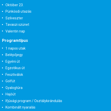
Október 23.
Pünkösdi utazás
Szilveszter
Tavaszi szünet
Valentin nap
Programtípus
1 napos utak
Belépőjegy
Egyéni út
Egzotikus út
Fesztiválok
Golfút
Gyalogtúra
Hajóút
Ifjúsági program / Osztálykirándulás
Kombinált nyaralás