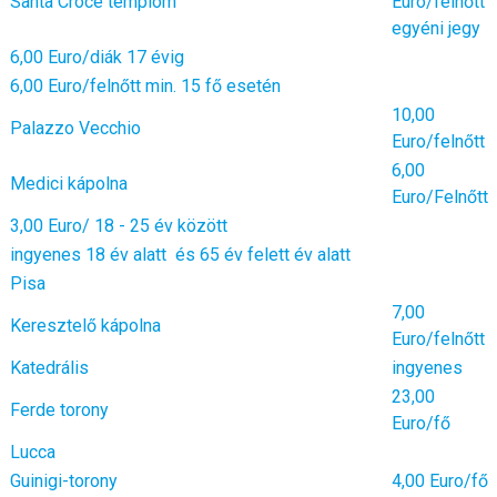
Santa Croce templom
Euro/felnőtt
egyéni jegy
6,00 Euro/diák 17 évig
6,00 Euro/felnőtt min. 15 fő esetén
10,00
Palazzo Vecchio
Euro/felnőtt
6,00
Medici kápolna
Euro/Felnőtt
3,00 Euro/ 18 - 25 év között
ingyenes 18 év alatt és 65 év felett év alatt
Pisa
7,00
Keresztelő kápolna
Euro/felnőtt
Katedrális
ingyenes
23,00
Ferde torony
Euro/fő
Lucca
Guinigi-torony
4,00 Euro/fő