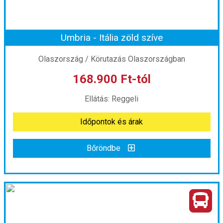
Umbria - Itália zöld szíve
Időpont: 2026-08-18 | 5 éj
Olaszország / Körutazás Olaszországban
168.900 Ft-tól
már 189.900 Ft-tól
Ellátás: Reggeli
Időpontok és árak
Időpontok és árak
Bőröndbe
Bőröndbe
Umbria - Itália zöld szíve
Ország:
Olaszország