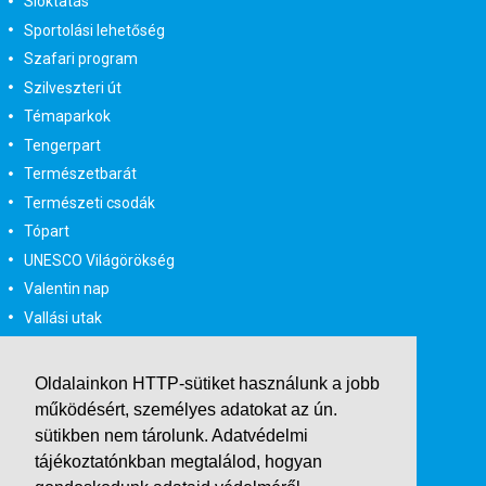
Síoktatás
Sportolási lehetőség
Szafari program
Szilveszteri út
Témaparkok
Tengerpart
Természetbarát
Természeti csodák
Tópart
UNESCO Világörökség
Valentin nap
Vallási utak
Városlátogatás
Városlátogatás egyénileg
Oldalainkon HTTP-sütiket használunk a jobb
Velencei karnevál
működésért, személyes adatokat az ún.
Vidéki felszállással
sütikben nem tárolunk.
Adatvédelmi
tájékoztatónkban
megtalálod, hogyan
Wellness