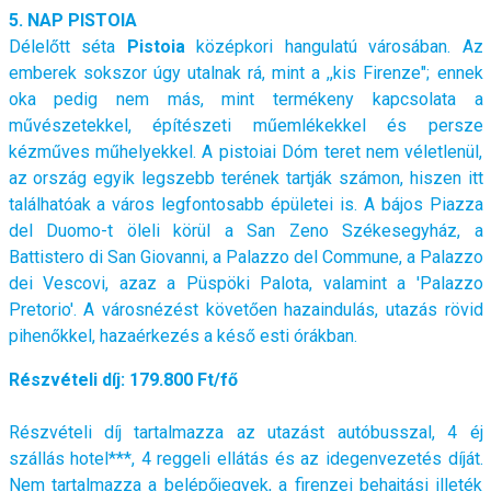
5. NAP PISTOIA
Délelőtt séta
Pistoia
középkori hangulatú városában. Az
emberek sokszor úgy utalnak rá, mint a ,,kis Firenze"; ennek
oka pedig nem más, mint termékeny kapcsolata a
művészetekkel, építészeti műemlékekkel és persze
kézműves műhelyekkel. A pistoiai Dóm teret nem véletlenül,
az ország egyik legszebb terének tartják számon, hiszen itt
találhatóak a város legfontosabb épületei is. A bájos Piazza
del Duomo-t öleli körül a San Zeno Székesegyház, a
Battistero di San Giovanni, a Palazzo del Commune, a Palazzo
dei Vescovi, azaz a Püspöki Palota, valamint a 'Palazzo
Pretorio'. A városnézést követően hazaindulás, utazás rövid
pihenőkkel, hazaérkezés a késő esti órákban.
Részvételi díj: 179.800 Ft/fő
Részvételi díj tartalmazza az utazást autóbusszal, 4 éj
szállás hotel***, 4 reggeli ellátás és az idegenvezetés díját.
Nem tartalmazza a belépőjegyek, a firenzei behajtási illeték