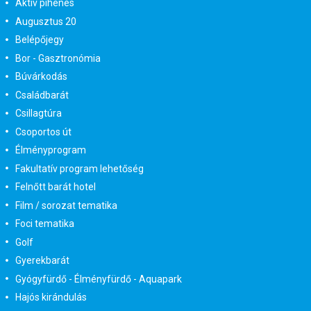
Aktív pihenés
Augusztus 20
Belépőjegy
Bor - Gasztronómia
Búvárkodás
Családbarát
Csillagtúra
Csoportos út
Élményprogram
Fakultatív program lehetőség
Felnőtt barát hotel
Film / sorozat tematika
Foci tematika
Golf
Gyerekbarát
Gyógyfürdő - Élményfürdő - Aquapark
Hajós kirándulás