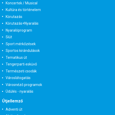
Koncertek / Musical
Kultúra és történelem
Körutazás
Körutazás+Nyaralás
Nyaralóprogram
Síút
Sport mérkőzések
Sportos kirándulások
Tematikus út
Tengerparti esküvő
Természeti csodák
Városlátogatás
Városnéző programok
Üdülés - nyaralás
Útjellemző
Adventi út