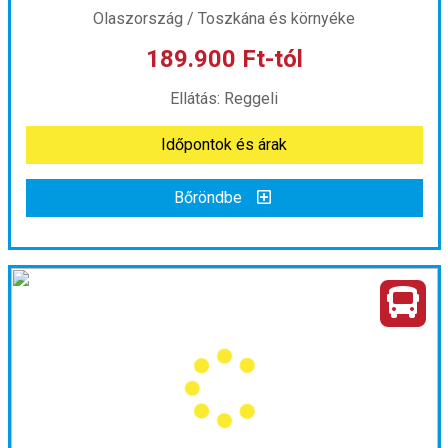
Olaszország / Toszkána és környéke
189.900 Ft-tól
Ellátás: Reggeli
Időpontok és árak
Bőröndbe
Toszkána csodái és Elba szigete...
Ország:
Olaszország
Város:
Toszkána
Utazás módja:
Busszal
Ellátás:
Reggeli
Szálláskategória:
Hotel ***
Szobatípus:
Háromágyas szoba
Időtartam:
5 éj