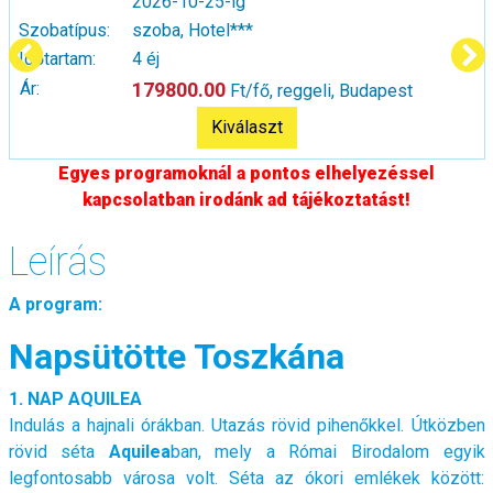
2026-10-25-ig
Szobatípus:
szoba, Hotel***
Időtartam:
4 éj
Ár:
179800.00
Ft/fő, reggeli, Budapest
Kiválaszt
Egyes programoknál a pontos elhelyezéssel
kapcsolatban irodánk ad tájékoztatást!
Leírás
A program:
Napsütötte Toszkána
1. NAP AQUILEA
Indulás a hajnali órákban. Utazás rövid pihenőkkel. Útközben
rövid séta
Aquilea
ban, mely a Római Birodalom egyik
legfontosabb városa volt. Séta az ókori emlékek között: