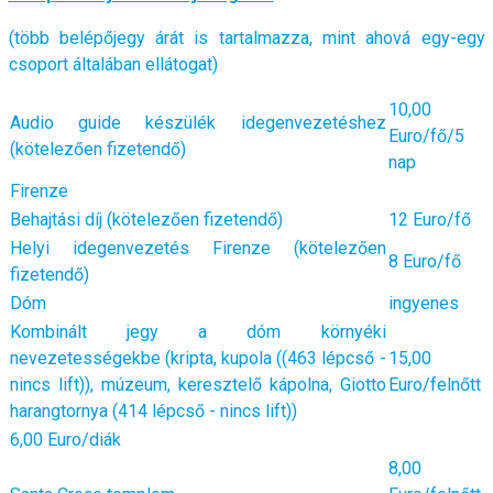
(több belépőjegy árát is tartalmazza, mint ahová egy-egy
csoport általában ellátogat)
10,00
Audio guide készülék idegenvezetéshez
Euro/fő/5
(kötelezően fizetendő)
nap
Firenze
Behajtási díj (kötelezően fizetendő)
12 Euro/fő
Helyi idegenvezetés Firenze (kötelezően
8 Euro/fő
fizetendő)
Dóm
ingyenes
Kombinált jegy a dóm környéki
nevezetességekbe (kripta, kupola ((463 lépcső -
15,00
nincs lift)), múzeum, keresztelő kápolna, Giotto
Euro/felnőtt
harangtornya (414 lépcső - nincs lift))
6,00 Euro/diák
8,00