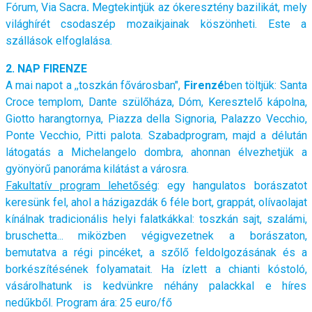
Fórum, Via Sacra
.
Megtekintjük az ókeresztény bazilikát, mely
világhírét csodaszép mozaikjainak köszönheti. Este a
szállások elfoglalása.
2. NAP FIRENZE
A mai napot a ,,toszkán fővárosban",
Firenzé
ben töltjük: Santa
Croce templom, Dante szülőháza, Dóm, Keresztelő kápolna,
Giotto harangtornya, Piazza della Signoria, Palazzo Vecchio,
Ponte Vecchio, Pitti palota. Szabadprogram, majd a délután
látogatás a Michelangelo dombra, ahonnan élvezhetjük a
gyönyörű panoráma kilátást a városra.
Fakultatív program lehetőség
: egy hangulatos borászatot
keresünk fel, ahol a házigazdák 6 féle bort, grappát, olívaolajat
kínálnak tradicionális helyi falatkákkal: toszkán sajt, szalámi,
bruschetta... miközben végigvezetnek a borászaton,
bemutatva a régi pincéket, a szőlő feldolgozásának és a
borkészítésének folyamatait. Ha ízlett a chianti kóstoló,
vásárolhatunk is kedvünkre néhány palackkal e híres
nedűkből. Program ára: 25 euro/fő