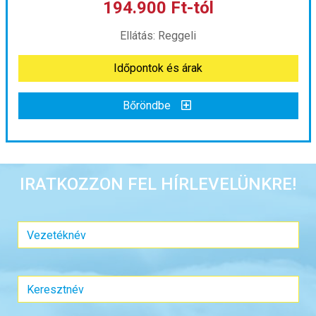
194.900 Ft-tól
már 159.900 Ft-tól
Ellátás: Reggeli
Időpontok és árak
Időpontok és árak
Bőröndbe
Bőröndbe
Római barangolások
IRATKOZZON FEL HÍRLEVELÜNKRE!
Ország:
Olaszország
Város:
Róma
Utazás módja:
Busszal
Ellátás:
Reggeli
Szálláskategória:
Hotel
Szobatípus:
Háromágyas szoba
Időtartam:
4 éj