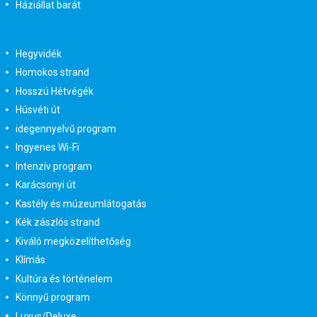
Háziállat barát
Hegyvidék
Homokos strand
Hosszú Hétvégék
Húsvéti út
idegennyelvű program
Ingyenes Wi-Fi
Intenzív program
Karácsonyi út
Kastély és múzeumlátogatás
Kék zászlós strand
Kiváló megközelíthetőség
Klímás
Kultúra és történelem
Könnyű program
Luxus/Deluxe