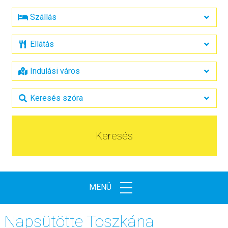
Keresés
MENÜ
Napsütötte Toszkána