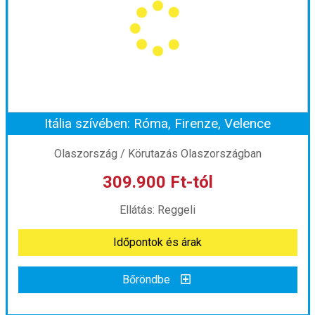
Város:
Körutazás Olaszországban
Utazás módja:
Busszal
Ellátás:
Reggeli
Szálláskategória:
Hotel ***
Szobatípus:
szoba, Hotel***
Időtartam:
4 éj
Itália szívében: Róma, Firenze, Velence
Időpont: 2026-09-01 | 4 éj
Olaszország / Körutazás Olaszországban
309.900 Ft-tól
már 168.900 Ft-tól
Ellátás: Reggeli
Időpontok és árak
Időpontok és árak
Bőröndbe
Bőröndbe