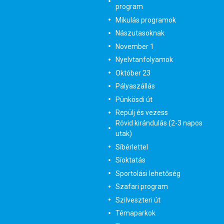
program
Mikulás programok
Nászutasoknak
November 1
Nyelvtanfolyamok
Október 23
Pályaszállás
Pünkösdi út
Repülj és vezess
Rövid kirándulás (2-3 napos
utak)
Síbérlettel
Síoktatás
Sportolási lehetőség
Szafari program
Szilveszteri út
Témaparkok