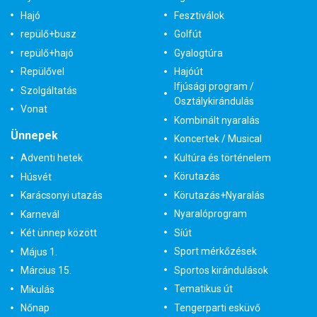
Hajó
Fesztiválok
repülő+busz
Golfút
repülő+hajó
Gyalogtúra
Repülővel
Hajóút
Ifjúsági program /
Szolgáltatás
Osztálykirándulás
Vonat
Kombinált nyaralás
Ünnepek
Koncertek / Musical
Kultúra és történelem
Adventi hetek
Körutazás
Húsvét
Körutazás+Nyaralás
Karácsonyi utazás
Nyaralóprogram
Karnevál
Síút
Két ünnep között
Sport mérkőzések
Május 1.
Sportos kirándulások
Március 15.
Tematikus út
Mikulás
Tengerparti esküvő
Nőnap