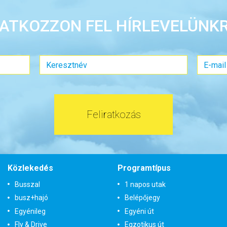
RATKOZZON FEL HÍRLEVELÜNKR
Feliratkozás
Közlekedés
Programtípus
Busszal
1 napos utak
busz+hajó
Belépőjegy
Egyénileg
Egyéni út
Fly & Drive
Egzotikus út