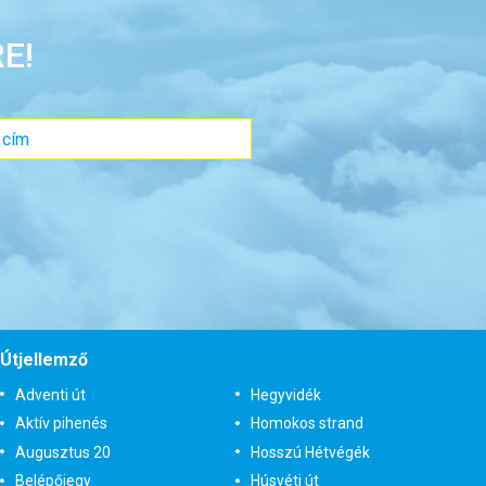
E!
Útjellemző
Adventi út
Hegyvidék
Aktív pihenés
Homokos strand
Augusztus 20
Hosszú Hétvégék
Belépőjegy
Húsvéti út