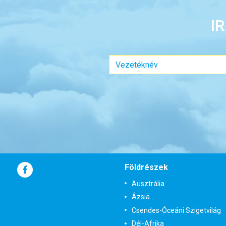
I
Földrészek
Ausztrália
Ázsia
Csendes-Óceáni Szigetvilág
Dél-Afrika