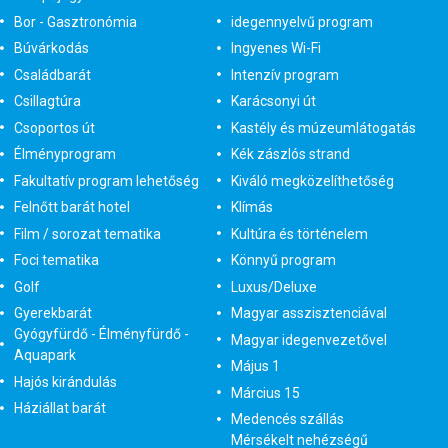
Bor - Gasztronómia
idegennyelvű program
Búvárkodás
Ingyenes Wi-Fi
Családbarát
Intenzív program
Csillagtúra
Karácsonyi út
Csoportos út
Kastély és múzeumlátogatás
Élményprogram
Kék zászlós strand
Fakultatív program lehetőség
Kiváló megközelíthetőség
Felnőtt barát hotel
Klímás
Film / sorozat tematika
Kultúra és történelem
Foci tematika
Könnyű program
Golf
Luxus/Deluxe
Gyerekbarát
Magyar asszisztenciával
Gyógyfürdő - Élményfürdő -
Magyar idegenvezetővel
Aquapark
Május 1
Hajós kirándulás
Március 15
Háziállat barát
Medencés szállás
Mérsékelt nehézségű