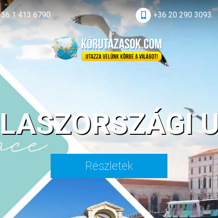
+36 1 413 6790
+36 20 290 3093
OLASZORSZÁGI 
Részletek