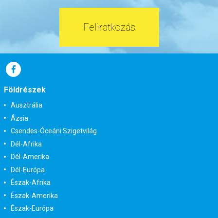
Feliratkozás
Földrészek
Ausztrália
Ázsia
Csendes-Óceáni Szigetvilág
Dél-Afrika
Dél-Amerika
Dél-Európa
Észak-Afrika
Észak-Amerika
Észak-Európa