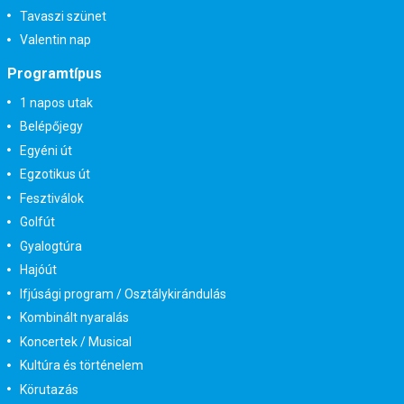
Tavaszi szünet
Valentin nap
Programtípus
1 napos utak
Belépőjegy
Egyéni út
Egzotikus út
Fesztiválok
Golfút
Gyalogtúra
Hajóút
Ifjúsági program / Osztálykirándulás
Kombinált nyaralás
Koncertek / Musical
Kultúra és történelem
Körutazás