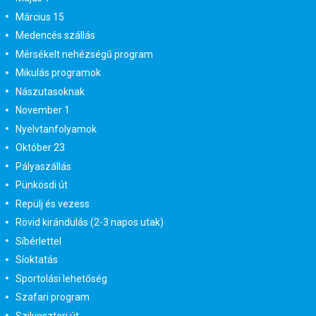
Március 15
Medencés szállás
Mérsékelt nehézségű program
Mikulás programok
Nászutasoknak
November 1
Nyelvtanfolyamok
Október 23
Pályaszállás
Pünkösdi út
Repülj és vezess
Rövid kirándulás (2-3 napos utak)
Síbérlettel
Síoktatás
Sportolási lehetőség
Szafari program
Szilveszteri út