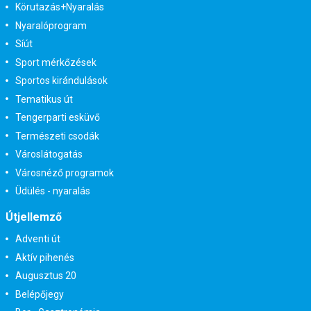
Körutazás+Nyaralás
Nyaralóprogram
Síút
Sport mérkőzések
Sportos kirándulások
Tematikus út
Tengerparti esküvő
Természeti csodák
Városlátogatás
Városnéző programok
Üdülés - nyaralás
Útjellemző
Adventi út
Aktív pihenés
Augusztus 20
Belépőjegy