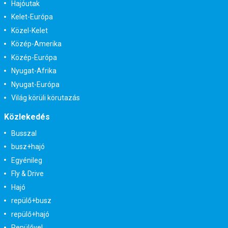
Hajóutak
Kelet-Európa
Közel-Kelet
Közép-Amerika
Közép-Európa
Nyugat-Afrika
Nyugat-Európa
Világ körüli körutazás
Közlekedés
Busszal
busz+hajó
Egyénileg
Fly & Drive
Hajó
repülő+busz
repülő+hajó
Repülővel