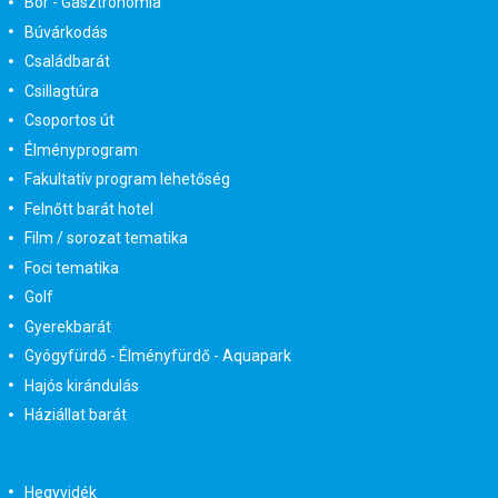
Bor - Gasztronómia
Búvárkodás
Családbarát
Csillagtúra
Csoportos út
Élményprogram
Fakultatív program lehetőség
Felnőtt barát hotel
Film / sorozat tematika
Foci tematika
Golf
Gyerekbarát
Gyógyfürdő - Élményfürdő - Aquapark
Hajós kirándulás
Háziállat barát
Hegyvidék