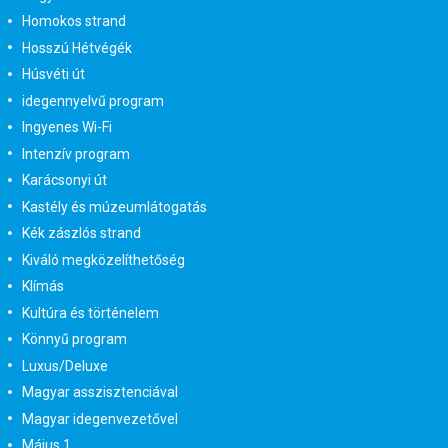
Homokos strand
Hosszú Hétvégék
Húsvéti út
idegennyelvű program
Ingyenes Wi-Fi
Intenzív program
Karácsonyi út
Kastély és múzeumlátogatás
Kék zászlós strand
Kiváló megközelíthetőség
Klímás
Kultúra és történelem
Könnyű program
Luxus/Deluxe
Magyar asszisztenciával
Magyar idegenvezetővel
Május 1