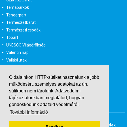
Témaparkok
Tengerpart
Természetbarát
Természeti csodák
Tópart
UNESCO Világörökség
Valentin nap
Vallási utak
Városlátogatás
Városlátogatás egyénileg
Oldalainkon HTTP-sütiket használunk a jobb
Velencei karnevál
működésért, személyes adatokat az ún.
Vidéki felszállással
sütikben nem tárolunk.
Adatvédelmi
Wellness
tájékoztatónkban
megtalálod, hogyan
gondoskodunk adataid védelméről.
Zene tematika
További információ
Buszos társasutak
Last Minute utazások
Adatvédelmi tájékoztató
Általános Szerződési Feltételek
Rendben