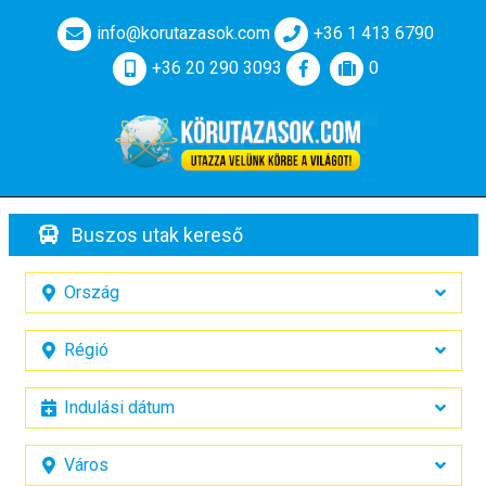
info@korutazasok.com
+36 1 413 6790
+36 20 290 3093
0
Buszos utak kereső