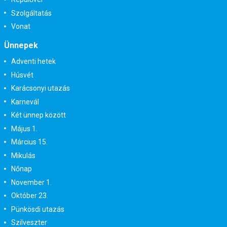
Szolgáltatás
Vonat
Ünnepek
Adventi hetek
Húsvét
Karácsonyi utazás
Karnevál
Két ünnep között
Május 1.
Március 15.
Mikulás
Nőnap
November 1.
Október 23.
Pünkösdi utazás
Szilveszter