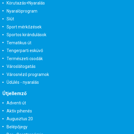
Körutazás+Nyaralás
Nyaralóprogram
Síút
Sport mérkőzések
Sportos kirándulások
Tematikus út
Tengerparti esküvő
Természeti csodák
Városlátogatás
Városnéző programok
Üdülés - nyaralás
Útjellemző
Adventi út
Aktív pihenés
Augusztus 20
Belépőjegy