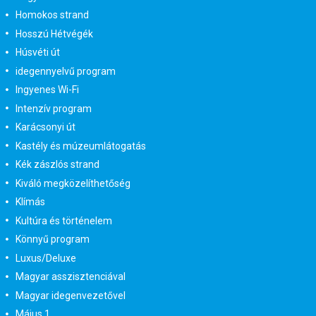
Homokos strand
Hosszú Hétvégék
Húsvéti út
idegennyelvű program
Ingyenes Wi-Fi
Intenzív program
Karácsonyi út
Kastély és múzeumlátogatás
Kék zászlós strand
Kiváló megközelíthetőség
Klímás
Kultúra és történelem
Könnyű program
Luxus/Deluxe
Magyar asszisztenciával
Magyar idegenvezetővel
Május 1