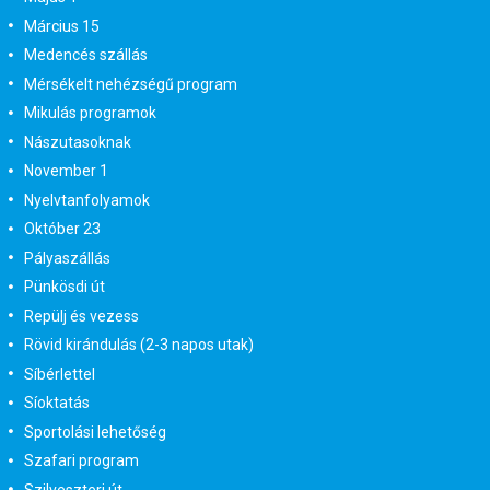
Március 15
Medencés szállás
Mérsékelt nehézségű program
Mikulás programok
Nászutasoknak
November 1
Nyelvtanfolyamok
Október 23
Pályaszállás
Pünkösdi út
Repülj és vezess
Rövid kirándulás (2-3 napos utak)
Síbérlettel
Síoktatás
Sportolási lehetőség
Szafari program
Szilveszteri út