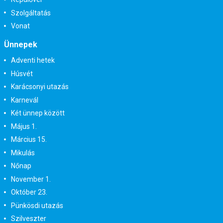
Szolgáltatás
Vonat
Ünnepek
Adventi hetek
Húsvét
Karácsonyi utazás
Karnevál
Két ünnep között
Május 1.
Március 15.
Mikulás
Nőnap
November 1.
Október 23.
Pünkösdi utazás
Szilveszter