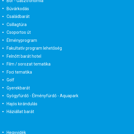
Bor - Gasztronómia
Búvárkodás
Családbarát
Csillagtúra
Csoportos út
Élményprogram
Fakultatív program lehetőség
Felnőtt barát hotel
Film / sorozat tematika
Foci tematika
Golf
Gyerekbarát
Gyógyfürdő - Élményfürdő - Aquapark
Hajós kirándulás
Háziállat barát
Hegyvidék