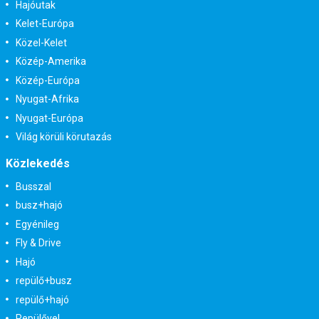
Hajóutak
Kelet-Európa
Közel-Kelet
Közép-Amerika
Közép-Európa
Nyugat-Afrika
Nyugat-Európa
Világ körüli körutazás
Közlekedés
Busszal
busz+hajó
Egyénileg
Fly & Drive
Hajó
repülő+busz
repülő+hajó
Repülővel