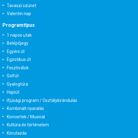
Tavaszi szünet
Valentin nap
Programtípus
1 napos utak
Belépőjegy
Egyéni út
Egzotikus út
Fesztiválok
Golfút
Gyalogtúra
Hajóút
Ifjúsági program / Osztálykirándulás
Kombinált nyaralás
Koncertek / Musical
Kultúra és történelem
Körutazás