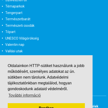
Témaparkok
Tengerpart
Természetbarát
Természeti csodák
Tópart
UNESCO Világörökség
Valentin nap
Vallási utak
Városlátogatás
Városlátogatás egyénileg
Oldalainkon HTTP-sütiket használunk a jobb
Velencei karnevál
működésért, személyes adatokat az ún.
Vidéki felszállással
sütikben nem tárolunk.
Adatvédelmi
Wellness
tájékoztatónkban
megtalálod, hogyan
gondoskodunk adataid védelméről.
Zene tematika
További információ
Buszos társasutak
Last Minute utazások
Adatvédelmi tájékoztató
Általános Szerződési Feltételek
Rendben