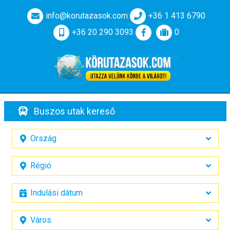
info@korutazasok.com
+36 1 413 6790
+36 20 290 3093
0
Buszos utak kereső