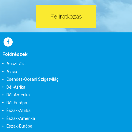
Feliratkozás
Földrészek
Ausztrália
Ázsia
Csendes-Óceáni Szigetvilág
Dél-Afrika
Dél-Amerika
Dél-Európa
Észak-Afrika
Észak-Amerika
Észak-Európa