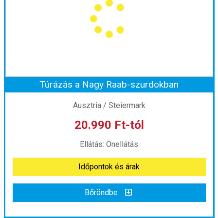
Város:
Mixnitz
Utazás módja:
Busszal
Ellátás:
Önellátás
Szálláskategória:
Program szerint
Szobatípus:
Szállás nélkül
Időtartam:
1 nap
Túrázás a Nagy Raab-szurdokban
Időpont: 2026-08-29 | 1 nap
Ausztria / Steiermark
20.990 Ft-tól
már 21.990 Ft-tól
Ellátás: Önellátás
Időpontok és árak
Időpontok és árak
Bőröndbe
Bőröndbe