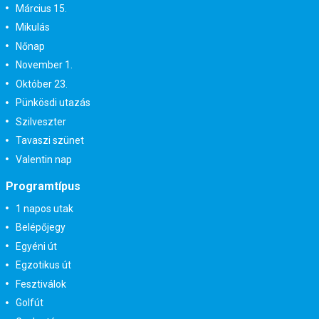
Március 15.
Mikulás
Nőnap
November 1.
Október 23.
Pünkösdi utazás
Szilveszter
Tavaszi szünet
Valentin nap
Programtípus
1 napos utak
Belépőjegy
Egyéni út
Egzotikus út
Fesztiválok
Golfút