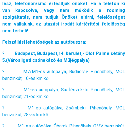
lesz, telefonon/sms értesítjük önöket. Ha a telefon ki
van kapcsolva, vagy nem működik a rooming
szolgáltatás, nem tudjuk Önöket elérni, felelősséget
nem vállalunk, az utazási irodát kártérítési felelősség
nem terheli!
Felszállási lehetőségek az autóbuszra:
?
Budapest, Budapest,14. kerület,- Olof Palme sétány
5.(Városligeti csónakázó és Műjégpálya)
? M7/M1-es autópálya, Budaörsi- Pihenőhely, MOL
benzinkút, 10-es km kő
? M1-es autópálya, Sasfészek-tó Pihenőhely, MOL
benzinkút, 21-es km kő
? M1-es autópálya, Zsámbéki- Pihenőhely, MOL
benzinkút, 28-as km kő
? M1-es autópálya, Óbarok Pihenőhely, OMV benzinkút,