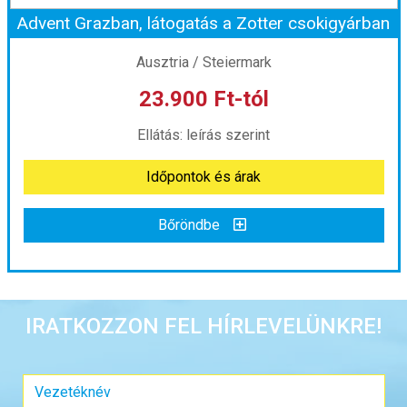
Advent Grazban, látogatás a Zotter csokigyárban
Időpont: 2026-09-26 | 1 nap
Ausztria / Steiermark
23.900 Ft-tól
már 21.900 Ft-tól
Ellátás: leírás szerint
Időpontok és árak
Időpontok és árak
Bőröndbe
Bőröndbe
Advent Grazban, látogatás a Zotter csokigyárban
IRATKOZZON FEL HÍRLEVELÜNKRE!
Ország:
Ausztria
Város:
Graz
Utazás módja:
Busszal
Ellátás:
leírás szerint