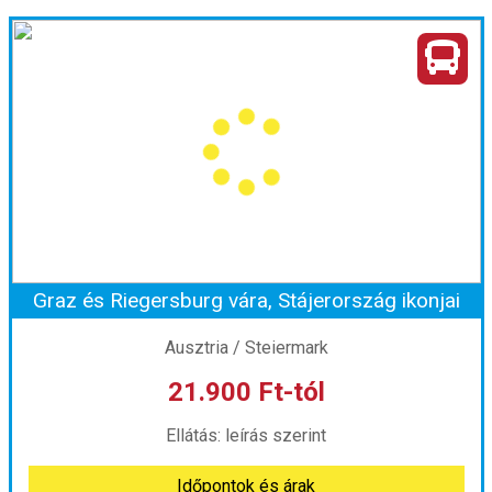
Túrázás a Nagy Raab-szurdokban
Ország:
Ausztria
Város:
Wies
Utazás módja:
Busszal
Ellátás:
Önellátás
Szálláskategória:
Program szerint
Szobatípus:
Szállás nélkül
Időtartam:
1 nap
Graz és Riegersburg vára, Stájerország ikonjai
Időpont: 2026-09-05 | 1 nap
Ausztria / Steiermark
21.900 Ft-tól
már 20.990 Ft-tól
Ellátás: leírás szerint
Időpontok és árak
Időpontok és árak