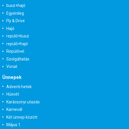
busz+hajó
Egyénileg
Fly & Drive
Hajó
repülő+busz
repülő+hajó
Repülővel
Szolgáltatás
Vonat
Ünnepek
Adventi hetek
Húsvét
Karácsonyi utazás
Karnevál
Két ünnep között
Május 1.