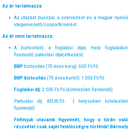
Az ár tartalmazza:
Az utazást busszal,
a szervezést és a magyar nyelvű
idegenvezető/csoportkísérést.
Az ár nem tartalmazza:
A biztosítást, a foglalási díjat, mely foglaláskor
fizetendő, parkolási díjat,étkezést,
BBP
biztosítás (70 éves korig): 650 Ft/fő
BBP biztosítás
(70 éves kortól): 1.300 Ft/fő
Foglalási díj:
2.500 Ft/fő (kötelezően fizetendő)
Parkolási díj: 8EUR/fő ( helyszínen kötelezően
fizetendő)
Felhívjuk utasaink figyelmét, hogy a túrán való
részvétel csak saját felelősségre történik! Bármely