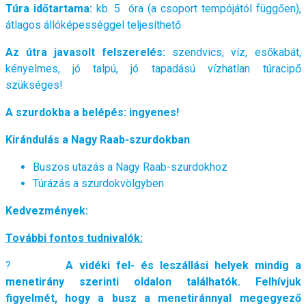
Túra időtartama:
kb. 5 óra (a csoport tempójától függően),
átlagos állóképességgel teljesíthető
Az útra javasolt felszerelés:
szendvics, víz, esőkabát,
kényelmes, jó talpú, jó tapadású vízhatlan túracipő
szükséges!
A szurdokba a belépés: ingyenes!
Kirándulás a Nagy Raab-szurdokban
Buszos utazás a Nagy Raab-szurdokhoz
Túrázás a szurdokvölgyben
Kedvezmények:
További fontos tudnivalók:
?
A vidéki fel- és leszállási helyek mindig a
menetirány szerinti oldalon találhatók.
Felhívjuk
figyelmét, hogy a busz a menetiránnyal megegyező