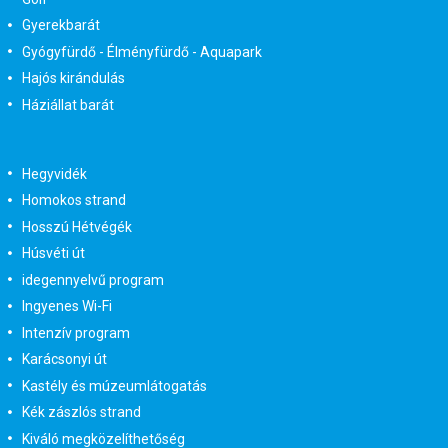
Gyerekbarát
Gyógyfürdő - Élményfürdő - Aquapark
Hajós kirándulás
Háziállat barát
Hegyvidék
Homokos strand
Hosszú Hétvégék
Húsvéti út
idegennyelvű program
Ingyenes Wi-Fi
Intenzív program
Karácsonyi út
Kastély és múzeumlátogatás
Kék zászlós strand
Kiváló megközelíthetőség