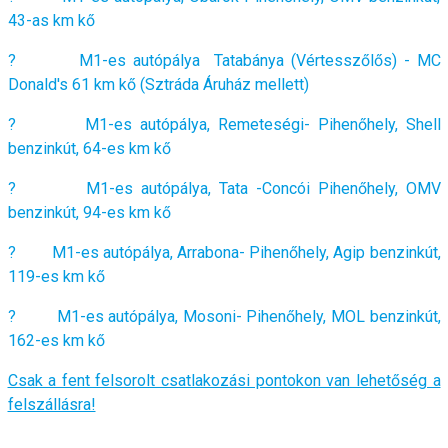
43-as km kő
? M1-es autópálya Tatabánya (Vértesszőlős) - MC
Donald's 61 km kő (Sztráda Áruház mellett)
? M1-es autópálya, Remeteségi- Pihenőhely, Shell
benzinkút, 64-es km kő
? M1-es autópálya, Tata -Concói Pihenőhely, OMV
benzinkút, 94-es km kő
? M1-es autópálya, Arrabona- Pihenőhely, Agip benzinkút,
119-es km kő
? M1-es autópálya, Mosoni- Pihenőhely, MOL benzinkút,
162-es km kő
Csak a fent felsorolt csatlakozási pontokon van lehetőség a
felszállásra!