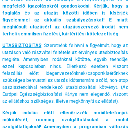
megfelelő igazolásokról gondoskodni. Kérjük, hogy a
foglalás és az utazás közötti időben is kísérjék
figyelemmel az aktuális szabályozásokat! E miatt
meghiúsult utazásért az utazásszervező irodát nem
terheli semmilyen fizetési, kártérítési kötelezettség.
UTASBIZTOSÍTÁS
: Szeretnénk felhívni a figyelmét, hogy az
utazáson való részvétel feltétele az érvényes utasbiztosítás
megléte. Amennyiben irodánknál kötötte, egyéb teendője
ezzel kapcsolatban nincs. Ellenkező esetben viszont
felszállás előtt idegenvezetőnknek/csoportkísérőnknek
szükséges bemutatni az utazás időtartamára szóló, non-stop
asszisztenciával rendelkező utasbiztosítási kötvényt. (Az
Európai Egészségbiztosítási Kártya nem elegendő, viszont
az ellátáshoz szükséges, illetve megkönnyíti az ellátást).
Kérjük indulás előtt ellenőrizzék mobiltelefonjuk
működését, rooming szolgáltatásukat a mobil
szolgáltatójuknál! Amennyiben a programban változás