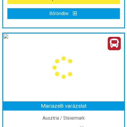
Bőröndbe
Bőröndbe
Graz és Riegersburg vára, Stájerország ikonjai
Ország:
Ausztria
Város:
Graz
Utazás módja:
Busszal
Ellátás:
leírás szerint
Szálláskategória:
Program szerint
Szobatípus:
Egy napos
Időtartam:
1 nap
Mariazelli varázslat
Időpont: 2026-09-05 | 1 nap
Ausztria / Steiermark