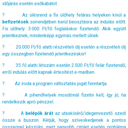
időjárás esetén esőkabátot.
? Az ülésrend a fix ülőhely feláras helyeken kívül a
befizetések
sorrendjében kerül beosztásra az indulás előtt.
Fix ülőhely: 3.000 Ft/fő foglaláskor fizetendő. Akik együtt
jelentkeznek, mindenképp egymás mellett ülnek.
? 20.000 Ft/fő alatti részvételi díj esetén a részvételi díj
egy összegben fizetendő jelentkezéskor!
? 35 fő alatti létszám esetén 2.500 Ft/fő felár fizetendő,
erről indulás előtt kapnak értesítést e-mailben.
? Az iroda a program változtatás jogát fenntartja.
? A pihenőhelyek mosdóinál fizetni kell, így jó, ha
rendelkezik apró pénzzel.
? A
belépők árát
az utaskísérő/idegenvezető szedi
össze a buszon. Kérjük, hogy szíveskedjenek a pontos
összeggel készülni, mert nagyobb címlet esetén probléma