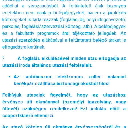
adódhat a visszaadásból. A feltüntetett árak bizonyos
esetekben nem csak a belépőjegyeket, hanem a járulékos
költségeket is tartalmazzák (foglalási díj, helyi idegenvezető,
parkolás, foglalási/szervezési költség, stb.). A belépőjegyek
és a fakultatív programok árai tájékoztató jellegűek. Az
utazási szerződés aláírásával a feltüntetett belépő árakat is
elfogadásra kerülnek.
?
A foglalás elküldésével minden utas elfogadja az
utazási iroda általános utazási feltételeit.
Az autóbuszon elektromos roller valamint
kerékpár szállítása biztonsági okokból tilos!
Felhívjuk utasaink figyelmét, hogy az utazáshoz
érvényes úti okmánnyal (személyi igazolvány, vagy
útlevél) szükséges rendelkezni! Ezt indulás előtt a
csoportkísérő ellenőrzi.
Az utazó köteles úti okmánya érvényességéről és a