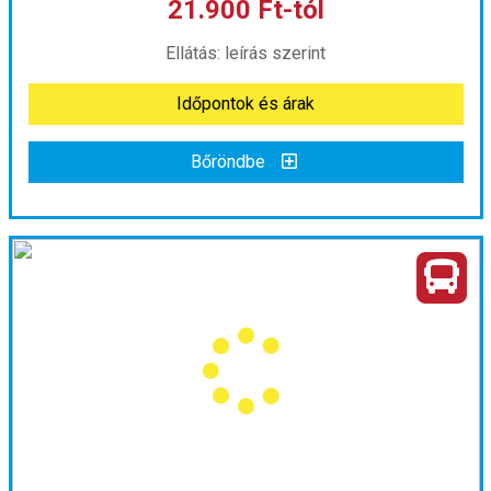
21.900 Ft-tól
már 21.900 Ft-tól
Ellátás: leírás szerint
Időpontok és árak
Időpontok és árak
Bőröndbe
Bőröndbe
Mariazelli varázslat
Ország:
Ausztria
Város:
Mariazell
Utazás módja:
Busszal
Ellátás:
leírás szerint
Szálláskategória:
Program szerint
Szobatípus:
Egy napos
Időtartam:
1 nap