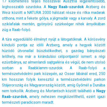
17 kilométeres teljes hosszával Ausztria legjelentősebb,
leghosszabb szurdoka. A
Nagy Raab-szurdok
Arzberg és
Weiz között a NATURA 2000 hálózat része és ritka madarak
otthona, mint a fekete gólya, a jégmadár vagy a karvaly. A zord
sziklafalak mentén, gyönyörű szürkeéger rétek árnyékában
zúg a Raab-folyó.
A túra egyedülálló élményt nyújt a látogatóknak. A körösvény
kiinduló pontja az idilli Arzberg, amely a hegyek között
húzódó útvonallal büszkélkedhet, s gazdag bányászati
lelőhely, ma már a kirándulási célpontjairól ismert: a régi
ezüstbánya, az almenlandi sajtgaléria és végül, de nem utolsó
sorban a Raabklamm-szurdok. A Raab-folyó a
természetvédelmi park közepén, az Osser lábánál ered, 250
km hosszan folyik keresztül a természetvédelmi parkon
Stájerország és Magyarország között, amíg Győrnél a Dunába
nem torkollik. Arzberg és Mortantsch között található a
Nagy
Raab-szurdok
, amely nehezen megközelíthető, ezért igazi
természeti paradicsom maradt.