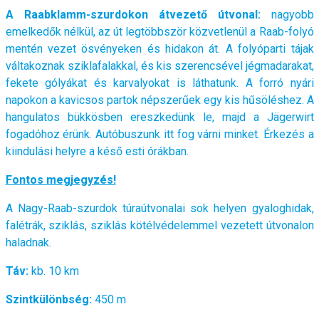
A Raabklamm-szurdokon átvezető útvonal:
nagyobb
emelkedők nélkül, az út legtöbbször közvetlenül a Raab-folyó
mentén vezet ösvényeken és hidakon át. A folyóparti tájak
váltakoznak sziklafalakkal, és kis szerencsével jégmadarakat,
fekete gólyákat és karvalyokat is láthatunk. A forró nyári
napokon a kavicsos partok népszerűek egy kis hűsöléshez. A
hangulatos bükkösben ereszkedünk le, majd a Jägerwirt
fogadóhoz érünk. Autóbuszunk itt fog várni minket. Érkezés a
kiindulási helyre a késő esti órákban.
Fontos megjegyzés!
A Nagy-Raab-szurdok túraútvonalai sok helyen gyaloghidak,
falétrák, sziklás, sziklás kötélvédelemmel vezetett útvonalon
haladnak.
Táv:
kb. 10 km
Szintkülönbség:
450 m