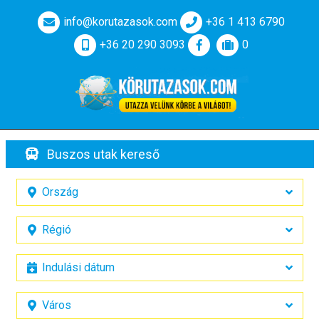
info@korutazasok.com
+36 1 413 6790
+36 20 290 3093
0
Buszos utak kereső