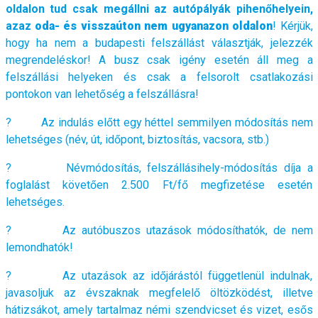
oldalon tud csak megállni az autópályák pihenőhelyein,
azaz
oda- és visszaúton nem ugyanazon oldalon
! Kérjük,
hogy ha nem a budapesti felszállást választják, jelezzék
megrendeléskor! A busz csak igény esetén áll meg a
felszállási helyeken és csak a felsorolt csatlakozási
pontokon van lehetőség a felszállásra!
? Az indulás előtt egy héttel semmilyen módosítás nem
lehetséges (név, út, időpont, biztosítás, vacsora, stb.)
? Névmódosítás, felszállásihely-módosítás díja a
foglalást követően 2.500 Ft/fő megfizetése esetén
lehetséges.
? Az autóbuszos utazások módosíthatók, de nem
lemondhatók!
? Az utazások az időjárástól függetlenül indulnak,
javasoljuk az évszaknak megfelelő öltözködést, illetve
hátizsákot, amely tartalmaz némi szendvicset és vizet, esős