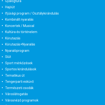
Gyalogtúra
Hajóút
Ifjúsági program / Osztálykirándulás
Kombinált nyaralás
Koncertek / Musical
Kultúra és történelem
Körutazás
Körutazás+Nyaralás
Nyaralóprogram
Síút
Sport mérkőzések
Sportos kirándulások
Tematikus út
Tengerparti esküvő
Természeti csodák
Városlátogatás
Városnéző programok