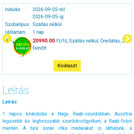
Indulás:
2026-09-05-tól
2026-09-05-ig
Szobatípus:
Szállás nélkül
Időtartam:
1 nap
Ár:
20990.00
Ft/fő, Szállás nélkül, Önellátás, 2
felnőtt
Kiválaszt
Leírás
Leírás:
1 napos kirándulás a Nagy Raab-szurdokban, Ausztria
legszebb és leghosszabb szurdokvölgyében, a Raab-folyó
mentén. A túra során ritka madarakat is láthatunk, a