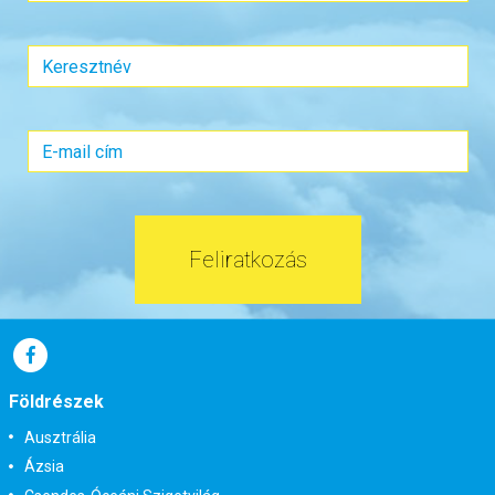
Szálláskategória:
Program szerint
Szobatípus:
Egy napos
Időtartam:
1 nap
Időpont: 2026-11-28 | 1 nap
már 23.900 Ft-tól
Feliratkozás
Időpontok és árak
Bőröndbe
Földrészek
Ausztrália
Ázsia