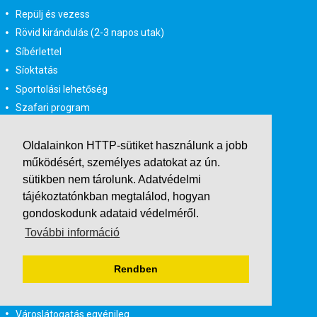
Repülj és vezess
Rövid kirándulás (2-3 napos utak)
Síbérlettel
Síoktatás
Sportolási lehetőség
Szafari program
Szilveszteri út
Oldalainkon HTTP-sütiket használunk a jobb
Témaparkok
működésért, személyes adatokat az ún.
Tengerpart
sütikben nem tárolunk.
Adatvédelmi
Természetbarát
tájékoztatónkban
megtalálod, hogyan
Természeti csodák
gondoskodunk adataid védelméről.
Tópart
További információ
UNESCO Világörökség
Valentin nap
Rendben
Vallási utak
Városlátogatás
Városlátogatás egyénileg