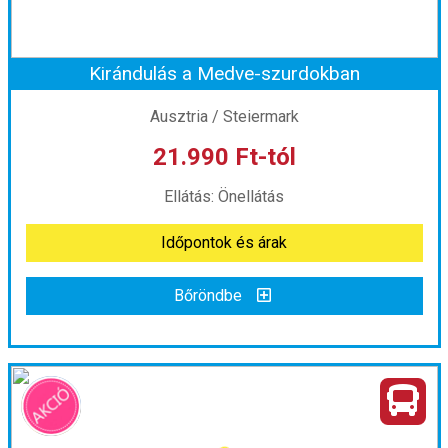
Kirándulás a Medve-szurdokban
Ausztria / Steiermark
21.990 Ft-tól
Ellátás: Önellátás
Időpontok és árak
Bőröndbe
Kirándulás a Medve-szurdokban
Ország:
Ausztria