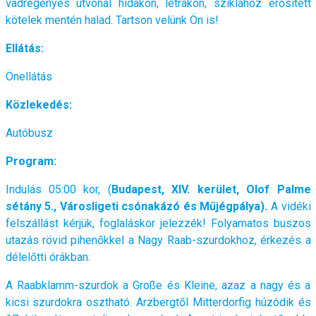
vadregényes útvonal hidakon, létrákon, sziklához erősített
kötelek mentén halad. Tartson velünk Ön is!
Ellátás:
Önellátás
Közlekedés:
Autóbusz
Program:
Indulás 05:00 kor, (
Budapest, XIV. kerület, Olof Palme
sétány 5., Városligeti csónakázó és Műjégpálya).
A vidéki
felszállást kérjük, foglaláskor jelezzék! Folyamatos buszos
utazás rövid pihenőkkel a Nagy Raab-szurdokhoz, érkezés a
délelőtti órákban.
A Raabklamm-szurdok a Große és Kleine, azaz a nagy és a
kicsi szurdokra osztható. Arzbergtől Mitterdorfig húzódik és