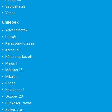
Szolgáltatás
Vonat
Ünnepek
Adventi hetek
Húsvét
Karácsonyi utazás
Karnevál
Két ünnep között
Május 1.
Március 15.
Mikulás
Nőnap
November 1.
Október 23.
Pünkösdi utazás
Szilveszter