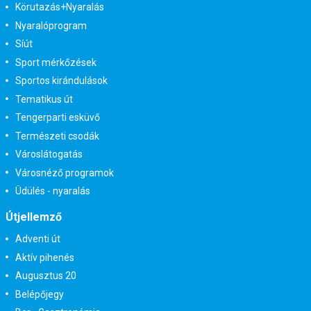
Körutazás+Nyaralás
Nyaralóprogram
Síút
Sport mérkőzések
Sportos kirándulások
Tematikus út
Tengerparti esküvő
Természeti csodák
Városlátogatás
Városnéző programok
Üdülés - nyaralás
Útjellemző
Adventi út
Aktív pihenés
Augusztus 20
Belépőjegy