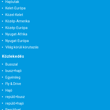
Hajóutak
Kelet-Európa
Közel-Kelet
Közép-Amerika
Közép-Európa
Nyugat-Afrika
Nyugat-Európa
Világ körüli körutazás
Közlekedés
Busszal
busz+hajó
Egyénileg
Fly & Drive
Hajó
repülő+busz
repülő+hajó
Repülővel