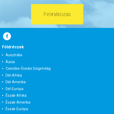
Feliratkozás
Földrészek
Ausztrália
Ázsia
Csendes-Óceáni Szigetvilág
Dél-Afrika
Dél-Amerika
Dél-Európa
Észak-Afrika
Észak-Amerika
Észak-Európa