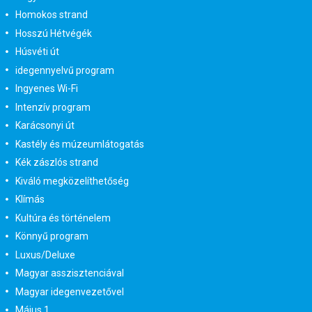
Homokos strand
Hosszú Hétvégék
Húsvéti út
idegennyelvű program
Ingyenes Wi-Fi
Intenzív program
Karácsonyi út
Kastély és múzeumlátogatás
Kék zászlós strand
Kiváló megközelíthetőség
Klímás
Kultúra és történelem
Könnyű program
Luxus/Deluxe
Magyar asszisztenciával
Magyar idegenvezetővel
Május 1