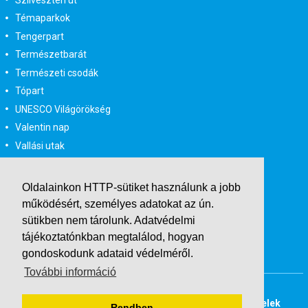
Témaparkok
Tengerpart
Természetbarát
Természeti csodák
Tópart
UNESCO Világörökség
Valentin nap
Vallási utak
Városlátogatás
Városlátogatás egyénileg
Oldalainkon HTTP-sütiket használunk a jobb
Velencei karnevál
működésért, személyes adatokat az ún.
Vidéki felszállással
sütikben nem tárolunk.
Adatvédelmi
Wellness
tájékoztatónkban
megtalálod, hogyan
gondoskodunk adataid védelméről.
Zene tematika
További információ
Buszos társasutak
Last Minute utazások
Adatvédelmi tájékoztató
Általános Szerződési Feltételek
Rendben