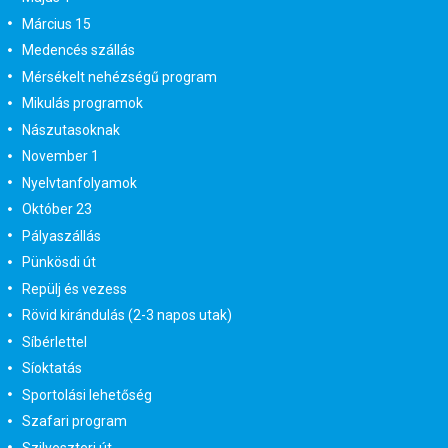
Március 15
Medencés szállás
Mérsékelt nehézségű program
Mikulás programok
Nászutasoknak
November 1
Nyelvtanfolyamok
Október 23
Pályaszállás
Pünkösdi út
Repülj és vezess
Rövid kirándulás (2-3 napos utak)
Síbérlettel
Síoktatás
Sportolási lehetőség
Szafari program
Szilveszteri út