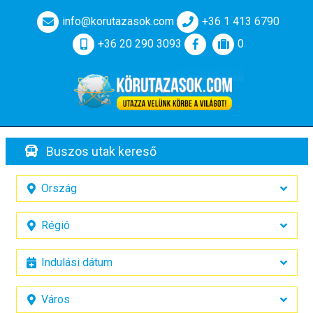
info@korutazasok.com
+36 1 413 6790
+36 20 290 3093
0
Buszos utak kereső