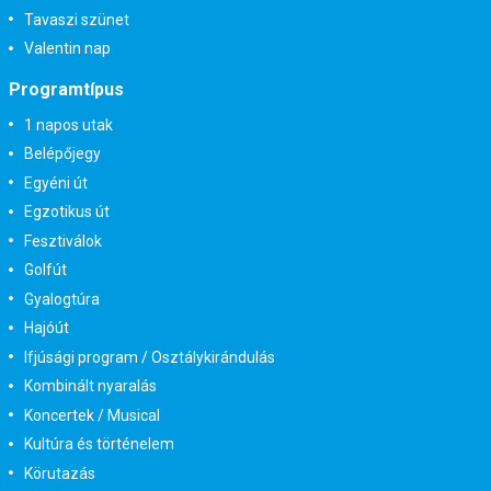
Tavaszi szünet
Valentin nap
Programtípus
1 napos utak
Belépőjegy
Egyéni út
Egzotikus út
Fesztiválok
Golfút
Gyalogtúra
Hajóút
Ifjúsági program / Osztálykirándulás
Kombinált nyaralás
Koncertek / Musical
Kultúra és történelem
Körutazás