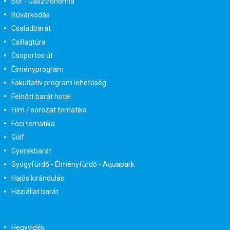
Bor - Gasztronómia
Búvárkodás
Családbarát
Csillagtúra
Csoportos út
Élményprogram
Fakultatív program lehetőség
Felnőtt barát hotel
Film / sorozat tematika
Foci tematika
Golf
Gyerekbarát
Gyógyfürdő - Élményfürdő - Aquapark
Hajós kirándulás
Háziállat barát
Hegyvidék