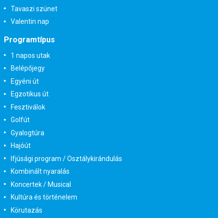
Tavaszi szünet
Valentin nap
Programtípus
1 napos utak
Belépőjegy
Egyéni út
Egzotikus út
Fesztiválok
Golfút
Gyalogtúra
Hajóút
Ifjúsági program / Osztálykirándulás
Kombinált nyaralás
Koncertek / Musical
Kultúra és történelem
Körutazás