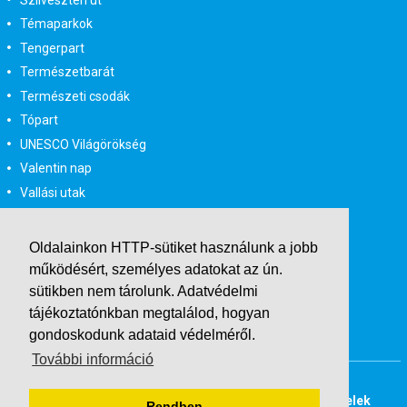
Témaparkok
Tengerpart
Természetbarát
Természeti csodák
Tópart
UNESCO Világörökség
Valentin nap
Vallási utak
Városlátogatás
Városlátogatás egyénileg
Oldalainkon HTTP-sütiket használunk a jobb
Velencei karnevál
működésért, személyes adatokat az ún.
Vidéki felszállással
sütikben nem tárolunk.
Adatvédelmi
Wellness
tájékoztatónkban
megtalálod, hogyan
gondoskodunk adataid védelméről.
Zene tematika
További információ
Buszos társasutak
Last Minute utazások
Adatvédelmi tájékoztató
Általános Szerződési Feltételek
Rendben