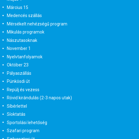
Március 15
Medencés szállás
Mérsékelt nehézségű program
Mikulás programok
Nászutasoknak
November 1
Nyelvtanfolyamok
Október 23
Pályaszállás
Pünkösdi út
Repülj és vezess
Rövid kirándulás (2-3 napos utak)
Síbérlettel
Síoktatás
Sportolási lehetőség
Szafari program
Szilveszteri út