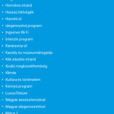
Homokos strand
Hosszú Hétvégék
Húsvéti út
idegennyelvű program
Ingyenes Wi-Fi
Intenzív program
Karácsonyi út
Kastély és múzeumlátogatás
Kék zászlós strand
Kiváló megközelíthetőség
Klímás
Kultúra és történelem
Könnyű program
Luxus/Deluxe
Magyar asszisztenciával
Magyar idegenvezetővel
Május 1