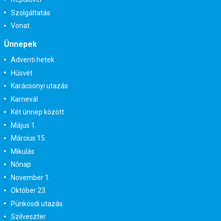
Szolgáltatás
Vonat
Ünnepek
Adventi hetek
Húsvét
Karácsonyi utazás
Karnevál
Két ünnep között
Május 1.
Március 15.
Mikulás
Nőnap
November 1.
Október 23.
Pünkösdi utazás
Szilveszter