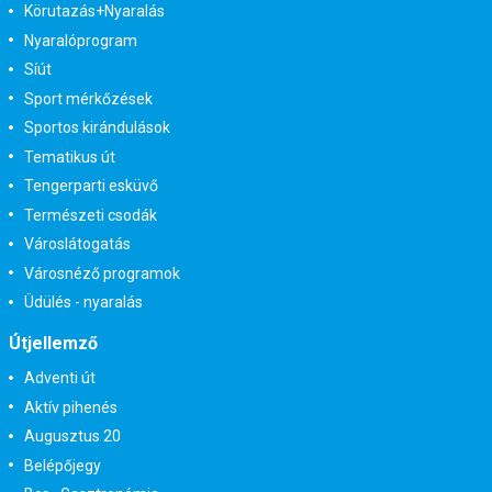
Körutazás+Nyaralás
Nyaralóprogram
Síút
Sport mérkőzések
Sportos kirándulások
Tematikus út
Tengerparti esküvő
Természeti csodák
Városlátogatás
Városnéző programok
Üdülés - nyaralás
Útjellemző
Adventi út
Aktív pihenés
Augusztus 20
Belépőjegy