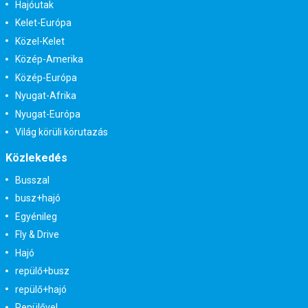
Hajóutak
Kelet-Európa
Közel-Kelet
Közép-Amerika
Közép-Európa
Nyugat-Afrika
Nyugat-Európa
Világ körüli körutazás
Közlekedés
Busszal
busz+hajó
Egyénileg
Fly & Drive
Hajó
repülő+busz
repülő+hajó
Repülővel