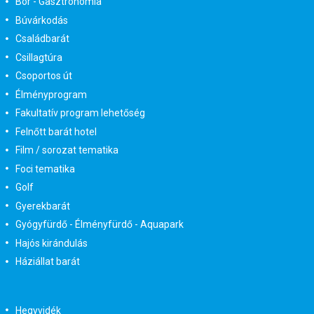
Bor - Gasztronómia
Búvárkodás
Családbarát
Csillagtúra
Csoportos út
Élményprogram
Fakultatív program lehetőség
Felnőtt barát hotel
Film / sorozat tematika
Foci tematika
Golf
Gyerekbarát
Gyógyfürdő - Élményfürdő - Aquapark
Hajós kirándulás
Háziállat barát
Hegyvidék