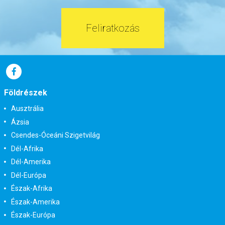
Feliratkozás
Földrészek
Ausztrália
Ázsia
Csendes-Óceáni Szigetvilág
Dél-Afrika
Dél-Amerika
Dél-Európa
Észak-Afrika
Észak-Amerika
Észak-Európa