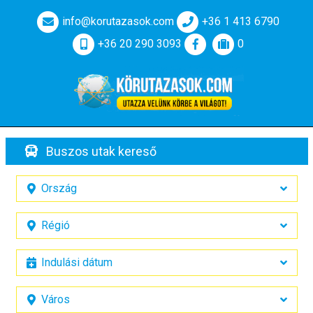
info@korutazasok.com
+36 1 413 6790
+36 20 290 3093
0
Buszos utak kereső