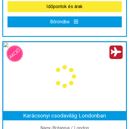
Időpontok és árak
Időpontok és árak
Bőröndbe
Bőröndbe
London, a brit birodalom fővárosa
Ország:
Nagy-Britannia
Város:
London
Utazás módja:
Repülővel
Ellátás:
Reggeli
Szálláskategória:
Program szerint
Szobatípus:
2 ágyas szoba
Időtartam:
3 éj
Karácsonyi csodavilág Londonban
Időpont: 2026-08-28 | 3 éj
Nagy-Britannia / London