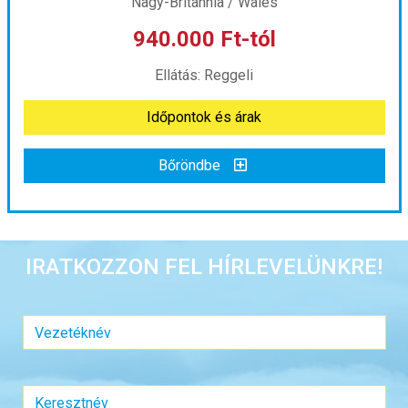
Nagy-Britannia / Wales
940.000 Ft-tól
már 918.000 Ft-tól
Ellátás: Reggeli
Időpontok és árak
Időpontok és árak
Bőröndbe
Bőröndbe
Wales, a Kelta-tenger meseországa ***
IRATKOZZON FEL HÍRLEVELÜNKRE!
Ország:
Nagy-Britannia
Város:
Cardiff
Utazás módja:
Repülővel
Ellátás:
Reggeli
Szálláskategória:
Hotel ***
Szobatípus:
Kétágyas (két különálló ágyas) szoba
Időtartam:
7 éj