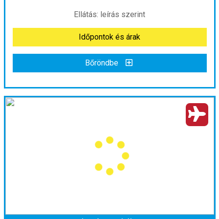
már 683.000 Ft-tól
Ellátás: leírás szerint
Időpontok és árak
Időpontok és árak
Bőröndbe
Bőröndbe
A rettenthetetlenek földjén - Skócia
Ország:
Nagy-Britannia
Város:
Edinburgh
Utazás módja:
Repülővel
Ellátás:
leírás szerint
Szálláskategória:
Program szerint
Szobatípus:
2 ágyas szoba
Időtartam:
5 éj