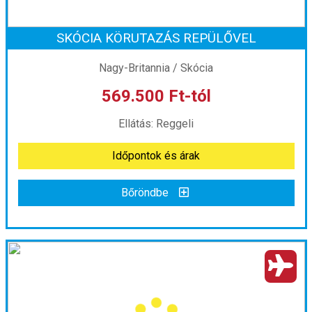
SKÓCIA KÖRUTAZÁS REPÜLŐVEL
Időpont: 2026-12-05 | 3 éj
Nagy-Britannia / Skócia
569.500 Ft-tól
már 447.000 Ft-tól
Ellátás: Reggeli
Időpontok és árak
Időpontok és árak
Bőröndbe
Bőröndbe
SKÓCIA KÖRUTAZÁS REPÜLŐVEL
Ország:
Nagy-Britannia
Város:
Edinburgh