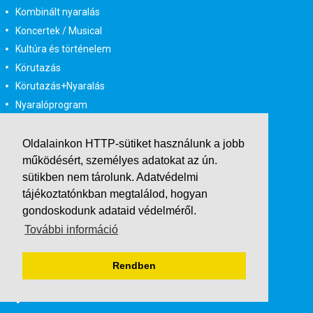
Kombinált nyaralás
Koncertek / Musical
Kultúra és történelem
Körutazás
Körutazás+Nyaralás
Nyaralóprogram
Síút
Sport mérkőzések
Oldalainkon HTTP-sütiket használunk a jobb
Sportos kirándulások
működésért, személyes adatokat az ún.
sütikben nem tárolunk.
Adatvédelmi
Tematikus út
tájékoztatónkban
megtalálod, hogyan
Tengerparti esküvő
gondoskodunk adataid védelméről.
Természeti csodák
További információ
Városlátogatás
Városnéző programok
Rendben
Üdülés - nyaralás
Útjellemző