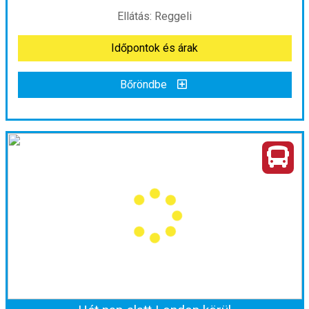
Ellátás: Reggeli
Időpontok és árak
Időpontok és árak
Bőröndbe
Bőröndbe
Karácsonyi fények Dublinban
Ország:
Írország
Város:
Dublin
Utazás módja:
Repülővel
Ellátás:
Reggeli
Szálláskategória:
Program szerint
Szobatípus:
2 ágyas szoba
Időtartam:
2 éj