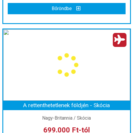
Bőröndbe
Bőröndbe
ÍRORSZÁG NAGYKÖRUTAZÁS REPÜLŐVEL
Ország:
Írország
Város:
Dublin
Utazás módja:
Repülővel
Ellátás:
Félpanzió
Szálláskategória:
Program szerint
Szobatípus:
2 ágyas szoba
Időtartam:
6 éj
A rettenthetetlenek földjén - Skócia
Időpont: 2026-09-10 | 6 éj
Nagy-Britannia / Skócia
699.000 Ft-tól