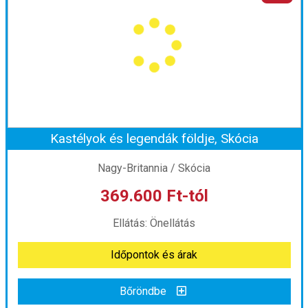
Ország:
Írország
Város:
Dublin
Utazás módja:
Repülővel
Ellátás:
Reggeli
Szálláskategória:
Program szerint
Szobatípus:
2 ágyas szoba
Időtartam:
2 éj
Kastélyok és legendák földje, Skócia
Időpont: 2026-09-03 | 2 éj
Nagy-Britannia / Skócia
369.600 Ft-tól
már 344.000 Ft-tól
Ellátás: Önellátás
Időpontok és árak
Időpontok és árak
Bőröndbe
Bőröndbe