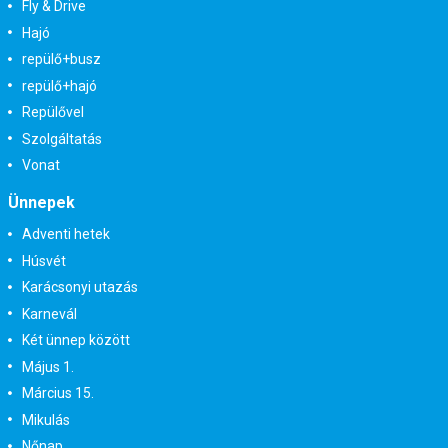
Fly & Drive
Hajó
repülő+busz
repülő+hajó
Repülővel
Szolgáltatás
Vonat
Ünnepek
Adventi hetek
Húsvét
Karácsonyi utazás
Karnevál
Két ünnep között
Május 1.
Március 15.
Mikulás
Nőnap