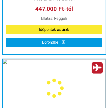
447.000 Ft-tól
már 419.000 Ft-tól
Ellátás: Reggeli
Időpontok és árak
Időpontok és árak
Bőröndbe
Bőröndbe
Karácsonyi csodavilág Londonban
Ország:
Nagy-Britannia
Város:
London
Utazás módja:
Repülővel
Ellátás:
Reggeli
Szálláskategória:
Program szerint
Szobatípus:
2 ágyas szoba
Időtartam:
3 éj