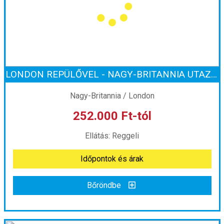
Utazás módja:
Busszal
Ellátás:
Önellátás
Szálláskategória:
Program szerint
Szobatípus:
szoba, 4 éj holiday home 2 éj hotel*/**
Időtartam:
6 éj
LONDON REPÜLŐVEL - NAGY-BRITANNIA UTAZÁS
Időpont: 2026-09-20 | 6 éj
Nagy-Britannia / London
252.000 Ft-tól
már 244.800 Ft-tól
Ellátás: Reggeli
Időpontok és árak
Időpontok és árak
Bőröndbe
Bőröndbe
LONDON REPÜLŐVEL - NAGY-BRITANNIA UTAZÁS