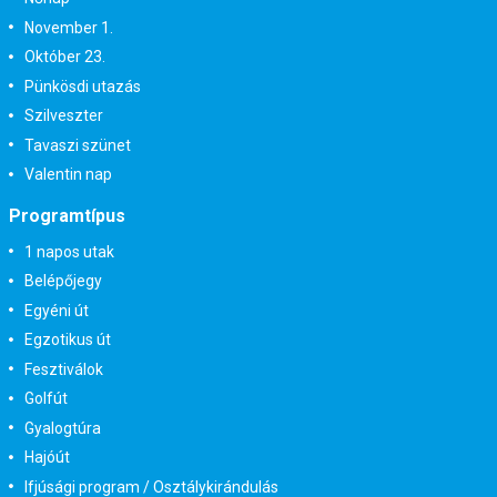
November 1.
Október 23.
Pünkösdi utazás
Szilveszter
Tavaszi szünet
Valentin nap
Programtípus
1 napos utak
Belépőjegy
Egyéni út
Egzotikus út
Fesztiválok
Golfút
Gyalogtúra
Hajóút
Ifjúsági program / Osztálykirándulás