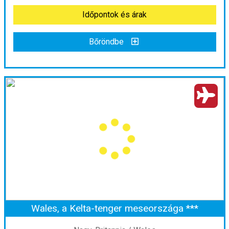
Időpontok és árak
Időpontok és árak
Bőröndbe
Bőröndbe
Az ír sziget meghódítása
Ország:
Írország
Város:
Dublin
Utazás módja:
Repülővel
Ellátás:
Félpanzió
Szálláskategória:
Program szerint
Szobatípus:
2 ágyas szoba
Időtartam:
7 éj
Wales, a Kelta-tenger meseországa ***
Időpont: 2026-09-20 | 7 éj