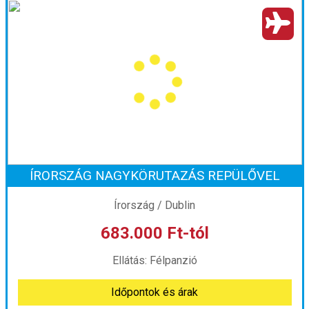
Premium Scotch Tour ***
Ország:
Nagy-Britannia
Város:
Körutazás Skóciában
Utazás módja:
Repülővel
Ellátás:
leírás szerint
Szálláskategória:
Hotel ***
Szobatípus:
Kétágyas (franciaágyas) szoba
Időtartam:
4 éj
ÍRORSZÁG NAGYKÖRUTAZÁS REPÜLŐVEL
Időpont: 2027-03-29 | 4 éj
Írország / Dublin
683.000 Ft-tól
már 670.000 Ft-tól
Ellátás: Félpanzió
Időpontok és árak
Időpontok és árak