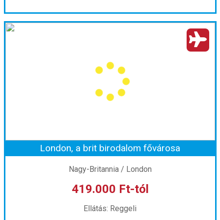
Kastélyok és legendák földje, Skócia
Ország:
Nagy-Britannia
Város:
Körutazás Skóciában
Utazás módja:
Busszal
Ellátás:
Önellátás
Szálláskategória:
Program szerint
Szobatípus:
szoba, 7 éj holiday home 3 éj hotel**
Időtartam:
10 éj
London, a brit birodalom fővárosa
Időpont: 2026-09-26 | 10 éj
Nagy-Britannia / London
419.000 Ft-tól
már 369.600 Ft-tól
Ellátás: Reggeli