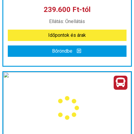
239.600 Ft-tól
már 239.000 Ft-tól
Ellátás: Önellátás
Időpontok és árak
Időpontok és árak
Bőröndbe
Bőröndbe
London a királyok városa
Ország:
Nagy-Britannia
Város:
London
Utazás módja:
Busszal
Ellátás:
Önellátás
Szálláskategória:
Program szerint
Szobatípus:
szoba, 4 éj holiday home 2 éj Hotel*/**
Időtartam:
6 éj