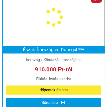
Ország:
Nagy-Britannia
Város:
Körutazás Skóciában
Utazás módja:
Repülővel
Ellátás:
leírás szerint
Szálláskategória:
Hotel ***
Szobatípus:
Kétágyas (két különálló ágyas) szoba
Időtartam:
7 éj
Észak-Írország és Donegal ***
Időpont: 2026-10-07 | 7 éj
Írország / Körutazás Írországban
910.000 Ft-tól
már 840.000 Ft-tól
Ellátás: leírás szerint
Időpontok és árak
Időpontok és árak
Bőröndbe
Bőröndbe