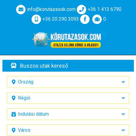
info@korutazasok.com
+36 1 413 6790
+36 20 290 3093
0
Buszos utak kereső