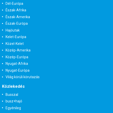
Dél-Európa
Észak-Afrika
Észak-Amerika
Észak-Európa
Hajóutak
Kelet-Európa
Közel-Kelet
Közép-Amerika
Közép-Európa
Nyugat-Afrika
Nyugat-Európa
Világ körüli körutazás
Közlekedés
Busszal
busz+hajó
Egyénileg