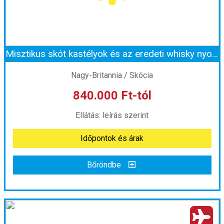
Szobatípus:
Kétágyas (két különálló ágyas) szoba
Időtartam:
7 éj
Misztikus skót kastélyok és az eredeti whisky nyomában ***
Időpont: 2026-09-01 | 7 éj
Nagy-Britannia / Skócia
840.000 Ft-tól
már 815.000 Ft-tól
Ellátás: leírás szerint
Időpontok és árak
Időpontok és árak
Bőröndbe
Bőröndbe
Misztikus skót kastélyok és az eredeti whisky nyomában ***