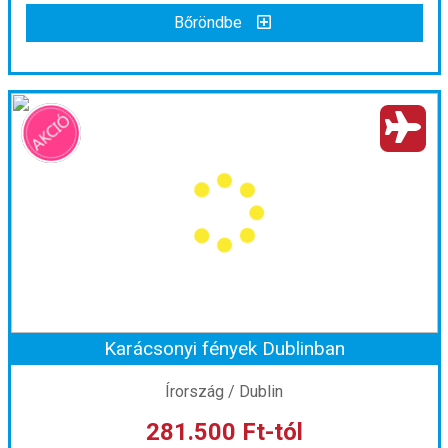
Bőröndbe
Bőröndbe
Brugge - London - Párizs
Ország:
Franciaország
Város:
Párizs
Utazás módja:
Busszal
Ellátás:
Önellátás
Szálláskategória:
Program szerint
Szobatípus:
szoba, 4 éj holiday home 3 éj hotel*/**
Időtartam:
7 éj
Karácsonyi fények Dublinban
Időpont: 2026-09-20 | 7 éj
Írország / Dublin
281.500 Ft-tól
már 273.600 Ft-tól