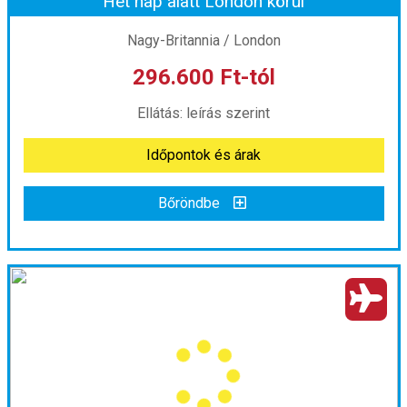
Hét nap alatt London körül
Időpont: 2026-12-11 | 2 éj
Nagy-Britannia / London
296.600 Ft-tól
már 281.500 Ft-tól
Ellátás: leírás szerint
Időpontok és árak
Időpontok és árak
Bőröndbe
Bőröndbe
Hét nap alatt London körül
Ország:
Nagy-Britannia
Város:
London
Utazás módja:
Busszal
Ellátás:
leírás szerint
Szálláskategória:
Program szerint