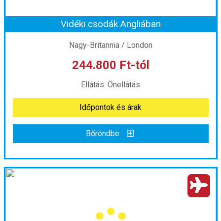
Vidéki csodák Angliában
Időpont: 2026-10-04 | 6 éj
Nagy-Britannia / London
244.800 Ft-tól
már 239.600 Ft-tól
Ellátás: Önellátás
Időpontok és árak
Időpontok és árak
Bőröndbe
Bőröndbe
Vidéki csodák Angliában
Ország:
Nagy-Britannia
Város:
London