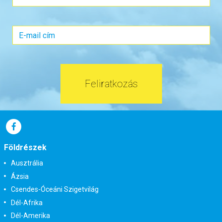
Időpont: 2026-09-22 | 7 éj
már 940.000 Ft-tól
Feliratkozás
Időpontok és árak
Bőröndbe
Földrészek
Ausztrália
Ázsia
Csendes-Óceáni Szigetvilág
Dél-Afrika
Dél-Amerika